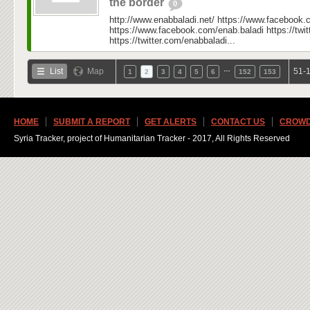
the border
0
http://www.enabbaladi.net/ https://www.facebook.
https://www.facebook.com/enab.baladi https://twi
https://twitter.com/enabbaladi...
…
List
Map
51-1
1
2
3
4
5
6
152
153
HOME
SUBMIT A REPORT
GET ALERTS
CONTACT US
CROWD
Syria Tracker, project of Humanitarian Tracker - 2017, All Rights Reserved