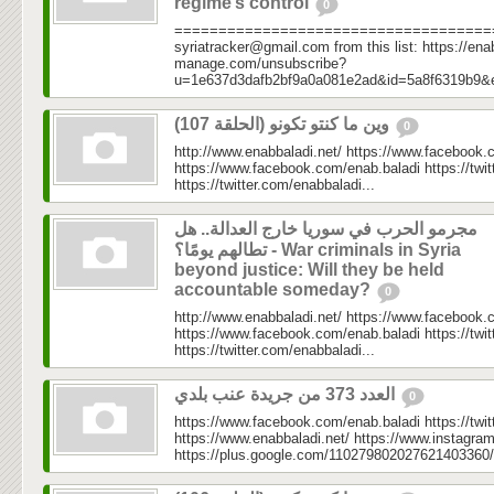
regime’s control
0
=====================================
syriatracker@gmail.com from this list: https://enab
manage.com/unsubscribe?
u=1e637d3dafb2bf9a0a081e2ad&id=5a8f6319b9&
وين ما كنتو تكونو (الحلقة 107)
0
http://www.enabbaladi.net/ https://www.facebook.
https://www.facebook.com/enab.baladi https://twi
https://twitter.com/enabbaladi...
مجرمو الحرب في سوريا خارج العدالة.. هل
تطالهم يومًا؟ - War criminals in Syria
beyond justice: Will they be held
accountable someday?
0
http://www.enabbaladi.net/ https://www.facebook.
https://www.facebook.com/enab.baladi https://twi
https://twitter.com/enabbaladi...
العدد 373 من جريدة عنب بلدي
0
https://www.facebook.com/enab.baladi https://twi
https://www.enabbaladi.net/ https://www.instagra
https://plus.google.com/110279802027621403360/