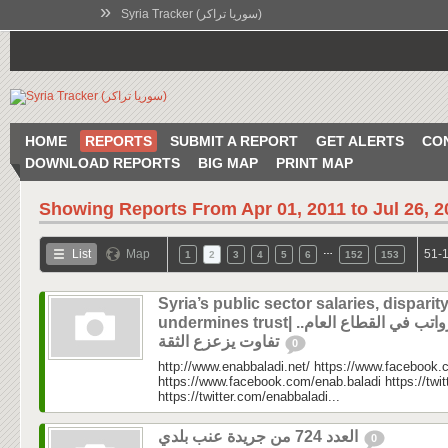
»
Syria Tracker (سوريا تراكر)
HOME
REPORTS
SUBMIT A REPORT
GET ALERTS
CO
DOWNLOAD REPORTS
BIG MAP
PRINT MAP
Showing Reports From
Apr 01, 2011 to Jul 26, 
…
List
Map
51-1
1
2
3
4
5
6
152
153
Syria’s public sector salaries, disparit
undermines trust| الرواتب في القطاع العام..
تفاوت يزعزع الثقة
0
http://www.enabbaladi.net/ https://www.facebook.
https://www.facebook.com/enab.baladi https://twi
https://twitter.com/enabbaladi...
العدد 724 من جريدة عنب بلدي
0