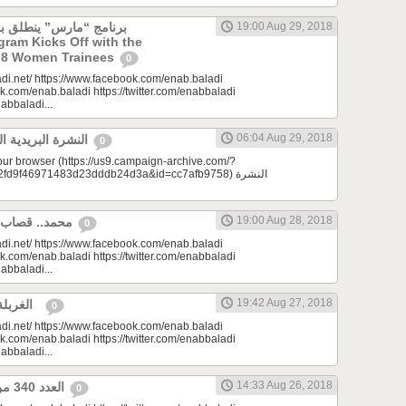
19:00 Aug 29, 2018
ogram Kicks Off with the
of 8 Women Trainees
0
di.net/ https://www.facebook.com/enab.baladi
k.com/enab.baladi https://twitter.com/enabbaladi
nabbaladi...
06:04 Aug 29, 2018
النشرة البريدية اليومية 08/29/2018
0
your browser (https://us9.campaign-archive.com/?
9f46971483d23dddb24d3a&id=cc7afb9758) النشرة
19:00 Aug 28, 2018
محمد.. قصاب أبًا عن جد | مِرحبا
0
di.net/ https://www.facebook.com/enab.baladi
k.com/enab.baladi https://twitter.com/enabbaladi
nabbaladi...
19:42 Aug 27, 2018
الغربلة | مونتيسوري 101
0
di.net/ https://www.facebook.com/enab.baladi
k.com/enab.baladi https://twitter.com/enabbaladi
nabbaladi...
14:33 Aug 26, 2018
العدد 340 من جريدة عنب بلدي
0