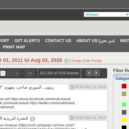
PORT
GET ALERTS
CONTACT US
ABOUT US (من نحن)
PRINT MAP
r 01, 2011 to Aug 02, 2026
Change Date Range
Filter 
…
251-300 of 7626 Reports
6
7
8
153
Catego
زينون.. السوري صاحب مفهوم "" |
07:04 Sep 13, 2018
di.net/ https://www.facebook.com/enab.baladi
k.com/enab.baladi https://twitter.com/enabbaladi
nabbaladi...
06:05 Sep 13, 2018
النشرة البريدية اليومية 09/13/2018
0
your browser (https://us9.campaign-archive.com/?