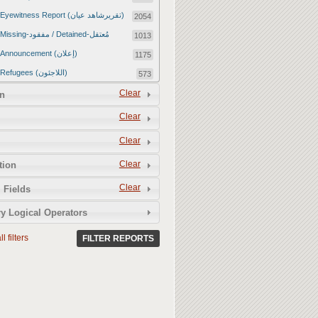
Eyewitness Report (تقريرشاهد عيان)
2054
Missing-مفقود / Detained-مُعتقل
1013
Announcement (إعلان)
1175
Refugees (اللاجئون)
573
Article (مقالة)
Clear
1672
n
Food Tampering (عّبّث بالغذاء)
2
Clear
Revenge Killings (القتل بدافع الانتقام)
11
Clear
Twitter Report (تقرير تويتر)
2650
Clear
tion
Water Tampering (عّبّث بالمياه)
2
Clear
Rape (اغتصاب)
 Fields
13
Relief Aid (مساعدات الإغاثة)
210
y Logical Operators
l filters
FILTER REPORTS