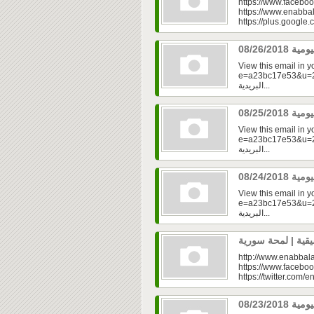
https://www.faceboo
https://www.enabbal
https://plus.googl
View this email in 
e=a23bc17e53&u=2fd
البريدية...
View this email in 
e=a23bc17e53&u=2f
البريدية...
View this email in 
e=a23bc17e53&u=2fd
البريدية...
http://www.enabbala
https://www.faceboo
https://twitter.com/e