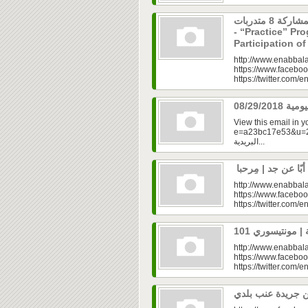
برنامج “مارس” ينطلق بمشاركة 8 متدربات
- “Practice” Pr
Participation 
http://www.enabbala
https://www.faceboo
https://twitter.com/e
View this email in 
e=a23bc17e53&u=2fd
البريدية...
http://www.enabbala
https://www.faceboo
https://twitter.com/e
http://www.enabbala
https://www.faceboo
https://twitter.com/e