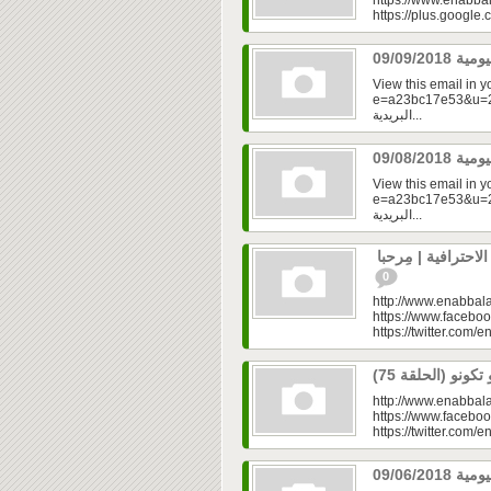
https://www.enabbal
https://plus.googl
View this email in 
e=a23bc17e53&u=2fd
البريدية...
View this email in 
e=a23bc17e53&u=2fd
البريدية...
حترافية | مِرحبا
0
http://www.enabbala
https://www.faceboo
https://twitter.com/e
http://www.enabbala
https://www.faceboo
https://twitter.com/e