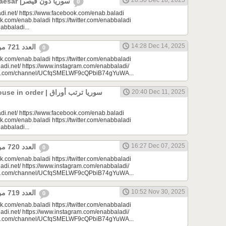
20:30 Dec 18, 2025
Syria Without Caesar |سوريا دون قيصر
0
di.net/ https://www.facebook.com/enab.baladi
k.com/enab.baladi https://twitter.com/enabbaladi
nabbaladi...
14:28 Dec 14, 2025
العدد 721 من جريدة عنب بلدي
0
k.com/enab.baladi https://twitter.com/enabbaladi
adi.net/ https://www.instagram.com/enabbaladi/
be.com/channel/UCfqSMELWF9cQPbiB74gYuWA...
rder | سوريا ترتب أوراق
20:40 Dec 11, 2025
di.net/ https://www.facebook.com/enab.baladi
k.com/enab.baladi https://twitter.com/enabbaladi
nabbaladi...
16:27 Dec 07, 2025
العدد 720 من جريدة عنب بلدي
0
k.com/enab.baladi https://twitter.com/enabbaladi
adi.net/ https://www.instagram.com/enabbaladi/
be.com/channel/UCfqSMELWF9cQPbiB74gYuWA...
10:52 Nov 30, 2025
العدد 719 من جريدة عنب بلدي
0
k.com/enab.baladi https://twitter.com/enabbaladi
adi.net/ https://www.instagram.com/enabbaladi/
be.com/channel/UCfqSMELWF9cQPbiB74gYuWA...