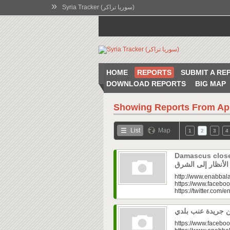
»
Syria Tracker (سوريا تراكر)
HOME
REPORTS
SUBMIT A RE
DOWNLOAD REPORTS
BIG MAP
Showing Reports From
Ap
List
Map
1
2
3
4
Damascus closes
http://www.enabbala
https://www.faceboo
https://twitter.com/e
https://www.faceboo