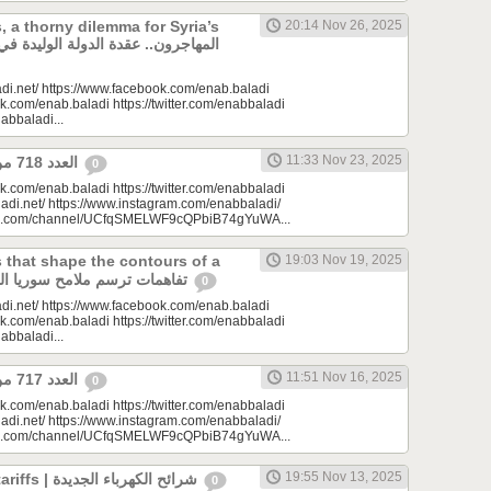
, a thorny dilemma for Syria’s
20:14 Nov 26, 2025
di.net/ https://www.facebook.com/enab.baladi
k.com/enab.baladi https://twitter.com/enabbaladi
nabbaladi...
11:33 Nov 23, 2025
العدد 718 من جريدة عنب بلدي
0
k.com/enab.baladi https://twitter.com/enabbaladi
adi.net/ https://www.instagram.com/enabbaladi/
be.com/channel/UCfqSMELWF9cQPbiB74gYuWA...
that shape the contours of a
19:03 Nov 19, 2025
new Syria| تفاهمات ترسم ملامح سوريا الجديدة
0
di.net/ https://www.facebook.com/enab.baladi
k.com/enab.baladi https://twitter.com/enabbaladi
nabbaladi...
11:51 Nov 16, 2025
العدد 717 من جريدة عنب بلدي
0
k.com/enab.baladi https://twitter.com/enabbaladi
adi.net/ https://www.instagram.com/enabbaladi/
be.com/channel/UCfqSMELWF9cQPbiB74gYuWA...
19:55 Nov 13, 2025
New electricity tariffs | شرائح الكهرباء الجديدة
0