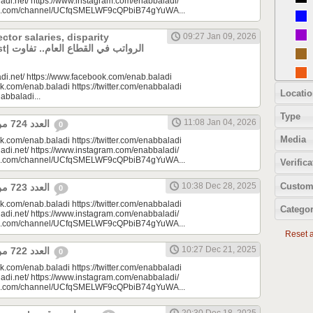
adi.net/ https://www.instagram.com/enabbaladi/
be.com/channel/UCfqSMELWF9cQPbiB74gYuWA...
ector salaries, disparity
09:27 Jan 09, 2026
الرواتب
di.net/ https://www.facebook.com/enab.baladi
k.com/enab.baladi https://twitter.com/enabbaladi
Locatio
nabbaladi...
Type
11:08 Jan 04, 2026
العدد 724 من جريدة عنب بلدي
0
Media
k.com/enab.baladi https://twitter.com/enabbaladi
adi.net/ https://www.instagram.com/enabbaladi/
be.com/channel/UCfqSMELWF9cQPbiB74gYuWA...
Verifica
Custom
10:38 Dec 28, 2025
العدد 723 من جريدة عنب بلدي
0
k.com/enab.baladi https://twitter.com/enabbaladi
Categor
adi.net/ https://www.instagram.com/enabbaladi/
be.com/channel/UCfqSMELWF9cQPbiB74gYuWA...
Reset al
10:27 Dec 21, 2025
العدد 722 من جريدة عنب بلدي
0
k.com/enab.baladi https://twitter.com/enabbaladi
adi.net/ https://www.instagram.com/enabbaladi/
be.com/channel/UCfqSMELWF9cQPbiB74gYuWA...