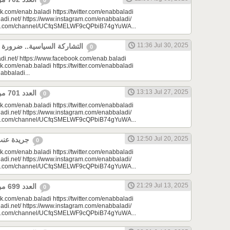
0
k.com/enab.baladi https://twitter.com/enabbaladi
adi.net/ https://www.instagram.com/enabbaladi/
be.com/channel/UCfqSMELWF9cQPbiB74gYuWA...
11:36 Jul 30, 2025
التشاركة السياسية.. ضرورة المرحلة في سوريا
0
di.net/ https://www.facebook.com/enab.baladi
k.com/enab.baladi https://twitter.com/enabbaladi
nabbaladi...
13:13 Jul 27, 2025
العدد 701 من جريدة عنب بلدي
0
k.com/enab.baladi https://twitter.com/enabbaladi
adi.net/ https://www.instagram.com/enabbaladi/
be.com/channel/UCfqSMELWF9cQPbiB74gYuWA...
12:50 Jul 20, 2025
جريدة عنب بلدي - العدد 700
0
k.com/enab.baladi https://twitter.com/enabbaladi
adi.net/ https://www.instagram.com/enabbaladi/
be.com/channel/UCfqSMELWF9cQPbiB74gYuWA...
21:29 Jul 13, 2025
⁨العدد 699 من جريدة عنب بلدي⁩
0
k.com/enab.baladi https://twitter.com/enabbaladi
adi.net/ https://www.instagram.com/enabbaladi/
be.com/channel/UCfqSMELWF9cQPbiB74gYuWA...