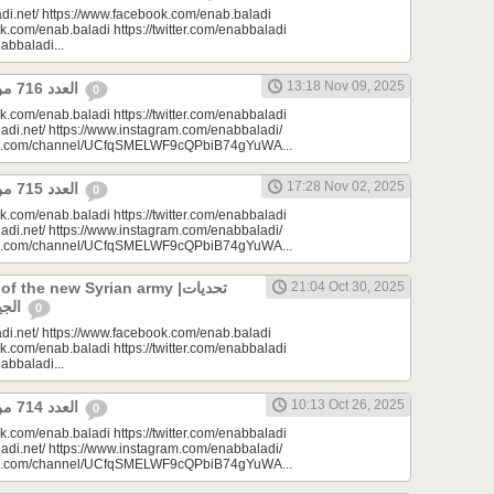
di.net/ https://www.facebook.com/enab.baladi
k.com/enab.baladi https://twitter.com/enabbaladi
nabbaladi...
13:18 Nov 09, 2025
العدد 716 من جريدة عنب بلدي
0
k.com/enab.baladi https://twitter.com/enabbaladi
adi.net/ https://www.instagram.com/enabbaladi/
be.com/channel/UCfqSMELWF9cQPbiB74gYuWA...
17:28 Nov 02, 2025
العدد 715 من جريدة عنب بلدي
0
k.com/enab.baladi https://twitter.com/enabbaladi
adi.net/ https://www.instagram.com/enabbaladi/
be.com/channel/UCfqSMELWF9cQPbiB74gYuWA...
 the new Syrian army |تحديات
21:04 Oct 30, 2025
الجيش السوري الجديد
0
di.net/ https://www.facebook.com/enab.baladi
k.com/enab.baladi https://twitter.com/enabbaladi
nabbaladi...
10:13 Oct 26, 2025
العدد 714 من جريدة عنب بلدي
0
k.com/enab.baladi https://twitter.com/enabbaladi
adi.net/ https://www.instagram.com/enabbaladi/
be.com/channel/UCfqSMELWF9cQPbiB74gYuWA...