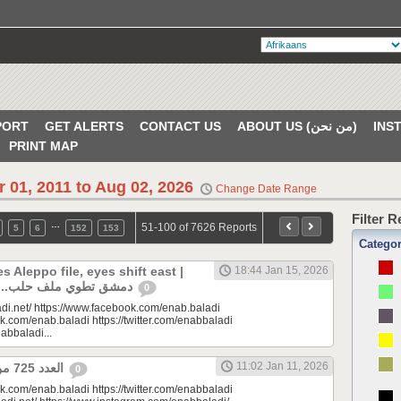
PORT
GET ALERTS
CONTACT US
ABOUT US (من نحن)
PRINT MAP
r 01, 2011 to Aug 02, 2026
Change Date Range
Filter 
…
51-100 of 7626 Reports
5
6
152
153
Catego
 Aleppo file, eyes shift east |
18:44 Jan 15, 2026
دمشق تطوي ملف حلب.. الأنظار إلى الشرق
0
di.net/ https://www.facebook.com/enab.baladi
k.com/enab.baladi https://twitter.com/enabbaladi
nabbaladi...
11:02 Jan 11, 2026
العدد 725 من جريدة عنب بلدي
0
k.com/enab.baladi https://twitter.com/enabbaladi