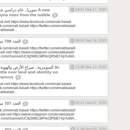
سوريا.. عام دراسي A new
19:41 Sep 17, 2025
Syria rises from the rubble
0
di.net/ https://www.facebook.com/enab.baladi
k.com/enab.baladi https://twitter.com/enabbaladi
nabbaladi...
09:43 Sep 14, 2025
العدد 708 من جريدة عنب بلدي
0
k.com/enab.baladi https://twitter.com/enabbaladi
adi.net/ https://www.instagram.com/enabbaladi/
be.com/channel/UCfqSMELWF9cQPbiB74gYuWA...
السومرية.. صراع الأرض والهو Al-
13:45 Sep 13, 2025
ttle over land and identity on
amascus
0
di.net/ https://www.facebook.com/enab.baladi
k.com/enab.baladi https://twitter.com/enabbaladi
nabbaladi...
10:21 Sep 07, 2025
العدد 707 من جريدة عنب بلدي
0
k.com/enab.baladi https://twitter.com/enabbaladi
adi.net/ https://www.instagram.com/enabbaladi/
be.com/channel/UCfqSMELWF9cQPbiB74gYuWA...
11:00 Aug 03, 2025
العدد 702 من جريدة عنب بلدي