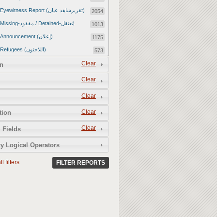
Eyewitness Report (تقريرشاهد عيان)
2054
Missing-مفقود / Detained-مُعتقل
1013
Announcement (إعلان)
1175
Refugees (اللاجئون)
573
Article (مقالة)
Clear
1672
n
Food Tampering (عّبّث بالغذاء)
2
Clear
Revenge Killings (القتل بدافع الانتقام)
11
Clear
Twitter Report (تقرير تويتر)
2650
Clear
tion
Water Tampering (عّبّث بالمياه)
2
Clear
Rape (اغتصاب)
 Fields
13
Relief Aid (مساعدات الإغاثة)
210
y Logical Operators
l filters
FILTER REPORTS