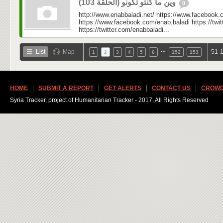
وين ما كنتو تكونو (الحلقة 103)
0
http://www.enabbaladi.net/ https://www.facebook.
https://www.facebook.com/enab.baladi https://twi
https://twitter.com/enabbaladi...
…
List
Map
51-1
1
2
3
4
5
6
152
153
HOME
SUBMIT A REPORT
GET ALERTS
CONTACT US
CROWD
Syria Tracker, project of Humanitarian Tracker - 2017, All Rights Reserved