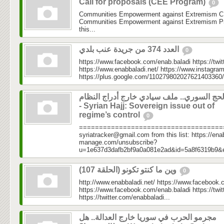
Call for proposals (CEE Program)
0
Communities Empowerment against Extremism C
Communities Empowerment against Extremism Pr
this...
العدد 374 من جريدة عنب بلدي
0
https://www.facebook.com/enab.baladi https://twi
https://www.enabbaladi.net/ https://www.instagra
https://plus.google.com/110279802027621403360/
لحج السوري.. ملف سيادي خارج أدراج النظام
- Syrian Hajj: Sovereign issue out of
regime’s control
0
=====================================
syriatracker@gmail.com from this list: https://enab
manage.com/unsubscribe?
u=1e637d3dafb2bf9a0a081e2ad&id=5a8f6319b9&
وين ما كنتو تكونو (الحلقة 107)
0
http://www.enabbaladi.net/ https://www.facebook.
https://www.facebook.com/enab.baladi https://twi
https://twitter.com/enabbaladi...
مجرمو الحرب في سوريا خارج العدالة.. هل