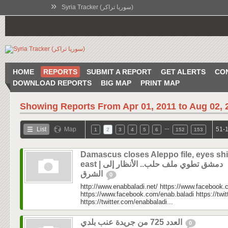
»
Syria Tracker (سوريا تراكر)
HOME
REPORTS
SUBMIT A REPORT
GET ALERTS
CO
DOWNLOAD REPORTS
BIG MAP
PRINT MAP
Showing Reports From
Apr 01, 2011 to Aug 02, 
…
List
Map
51-1
1
2
3
4
5
6
152
153
Damascus closes Aleppo file, eyes shi
east | دمشق تطوي ملف حلب.. الأنظار إلى
الشرق
0
http://www.enabbaladi.net/ https://www.facebook.
https://www.facebook.com/enab.baladi https://twi
https://twitter.com/enabbaladi...
العدد 725 من جريدة عنب بلدي
0