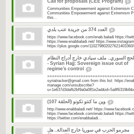
Call for proposals (CEE Program)
0
Communities Empowerment against Extremism C
Communities Empowerment against Extremism Pr
this...
العدد 374 من جريدة عنب بلدي
0
https://www.facebook.com/enab.baladi https://twi
https://www.enabbaladi.net/ https://www.instagra
https://plus.google.com/110279802027621403360/
لحج السوري.. ملف سيادي خارج أدراج النظام
- Syrian Hajj: Sovereign issue out of
regime’s control
0
=====================================
syriatracker@gmail.com from this list: https://enab
manage.com/unsubscribe?
u=1e637d3dafb2bf9a0a081e2ad&id=5a8f6319b9&
وين ما كنتو تكونو (الحلقة 107)
0
http://www.enabbaladi.net/ https://www.facebook.
https://www.facebook.com/enab.baladi https://twi
https://twitter.com/enabbaladi...
مجرمو الحرب في سوريا خارج العدالة.. هل