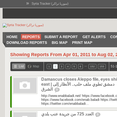
»
Syria Tracker (سوريا تراكر)
HOME
REPORTS
SUBMIT A REPORT
GET ALERTS
CO
DOWNLOAD REPORTS
BIG MAP
PRINT MAP
Showing Reports From
Apr 01, 2011 to Aug 02, 
…
List
Map
51-1
1
2
3
4
5
6
152
153
Damascus closes Aleppo file, eyes shi
east | دمشق تطوي ملف حلب.. الأنظار إلى
الشرق
0
http://www.enabbaladi.net/ https://www.facebook.
https://www.facebook.com/enab.baladi https://twi
https://twitter.com/enabbaladi...
العدد 725 من جريدة عنب بلدي
0