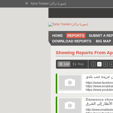
»
Syria Tracker (سوريا تراكر)
HOME
REPORTS
SUBMIT A RE
DOWNLOAD REPORTS
BIG MAP
Showing Reports From
Ap
List
Map
1
2
3
4
https://www.faceboo
https://www.enabbal
https://www.youtu
Damascus closes
http://www.enabbala