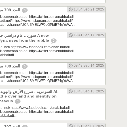
10:54 Sep 21, 2025
العدد 709 من جريدة عنب بلدي
0
k.com/enab.baladi https://twitter.com/enabbaladi
adi.net/ https://www.instagram.com/enabbaladi/
be.com/channel/UCfqSMELWF9cQPbiB74gYuWA...
سوريا.. عام دراسي A new
19:41 Sep 17, 2025
Syria rises from the rubble
0
di.net/ https://www.facebook.com/enab.baladi
k.com/enab.baladi https://twitter.com/enabbaladi
nabbaladi...
09:43 Sep 14, 2025
العدد 708 من جريدة عنب بلدي
0
k.com/enab.baladi https://twitter.com/enabbaladi
adi.net/ https://www.instagram.com/enabbaladi/
be.com/channel/UCfqSMELWF9cQPbiB74gYuWA...
السومرية.. صراع الأرض والهو Al-
13:45 Sep 13, 2025
ttle over land and identity on
amascus
0
di.net/ https://www.facebook.com/enab.baladi
k.com/enab.baladi https://twitter.com/enabbaladi
nabbaladi...
10:21 Sep 07, 2025
العدد 707 من جريدة عنب بلدي