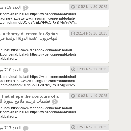
10:52 Nov 30, 2025
العدد 719 من جريدة عنب بلدي
0
k.com/enab.baladi https://twitter.com/enabbaladi
adi.net/ https://www.instagram.com/enabbaladi/
be.com/channel/UCfqSMELWF9cQPbiB74gYuWA...
, a thorny dilemma for Syria’s
20:14 Nov 26, 2025
di.net/ https://www.facebook.com/enab.baladi
k.com/enab.baladi https://twitter.com/enabbaladi
nabbaladi...
11:33 Nov 23, 2025
العدد 718 من جريدة عنب بلدي
0
k.com/enab.baladi https://twitter.com/enabbaladi
adi.net/ https://www.instagram.com/enabbaladi/
be.com/channel/UCfqSMELWF9cQPbiB74gYuWA...
that shape the contours of a
19:03 Nov 19, 2025
new Syria| تفاهمات ترسم ملامح سوريا الجديدة
0
di.net/ https://www.facebook.com/enab.baladi
k.com/enab.baladi https://twitter.com/enabbaladi
nabbaladi...
11:51 Nov 16, 2025
العدد 717 من جريدة عنب بلدي
0