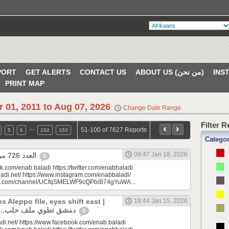
PORT
GET ALERTS
CONTACT US
ABOUT US (من نحن)
PRINT MAP
r 01, 2011 to Aug 07, 2026
Change Date Range
Filter 
…
51-100 of 7627 Reports
5
6
152
153
Catego
09:47 Jan 18, 2026
العدد 726 من جريدة عنب بلدي
0
k.com/enab.baladi https://twitter.com/enabbaladi
adi.net/ https://www.instagram.com/enabbaladi/
be.com/channel/UCfqSMELWF9cQPbiB74gYuWA...
 Aleppo file, eyes shift east |
18:44 Jan 15, 2026
دمشق تطوي ملف حلب.. الأنظار إلى الشرق
0
di.net/ https://www.facebook.com/enab.baladi