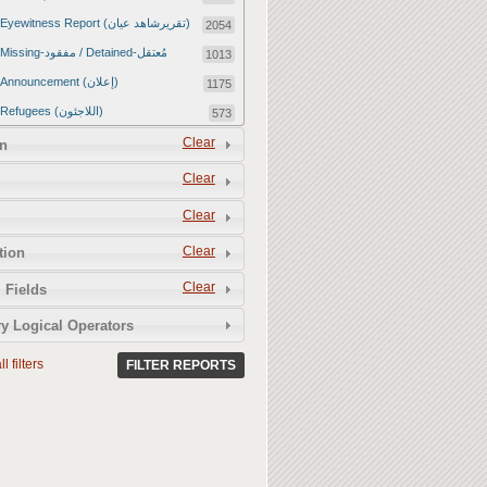
Eyewitness Report (تقريرشاهد عيان)
2054
Missing-مفقود / Detained-مُعتقل
1013
Announcement (إعلان)
1175
Refugees (اللاجئون)
573
Article (مقالة)
Clear
1672
n
Food Tampering (عّبّث بالغذاء)
2
Clear
Revenge Killings (القتل بدافع الانتقام)
11
Clear
Twitter Report (تقرير تويتر)
2651
Clear
tion
Water Tampering (عّبّث بالمياه)
2
Clear
Rape (اغتصاب)
 Fields
13
Relief Aid (مساعدات الإغاثة)
210
y Logical Operators
l filters
FILTER REPORTS