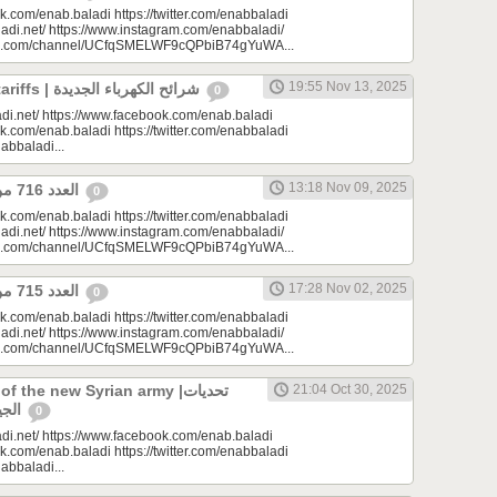
k.com/enab.baladi https://twitter.com/enabbaladi
adi.net/ https://www.instagram.com/enabbaladi/
be.com/channel/UCfqSMELWF9cQPbiB74gYuWA...
19:55 Nov 13, 2025
New electricity tariffs | شرائح الكهرباء الجديدة
0
di.net/ https://www.facebook.com/enab.baladi
k.com/enab.baladi https://twitter.com/enabbaladi
nabbaladi...
13:18 Nov 09, 2025
العدد 716 من جريدة عنب بلدي
0
k.com/enab.baladi https://twitter.com/enabbaladi
adi.net/ https://www.instagram.com/enabbaladi/
be.com/channel/UCfqSMELWF9cQPbiB74gYuWA...
17:28 Nov 02, 2025
العدد 715 من جريدة عنب بلدي
0
k.com/enab.baladi https://twitter.com/enabbaladi
adi.net/ https://www.instagram.com/enabbaladi/
be.com/channel/UCfqSMELWF9cQPbiB74gYuWA...
 the new Syrian army |تحديات
21:04 Oct 30, 2025
الجيش السوري الجديد
0
di.net/ https://www.facebook.com/enab.baladi
k.com/enab.baladi https://twitter.com/enabbaladi
nabbaladi...