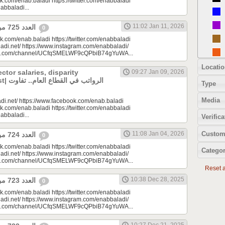
k.com/enab.baladi https://twitter.com/enabbaladi
nabbaladi...
11:02 Jan 11, 2026
العدد 725 من جريدة عنب بلدي
0
k.com/enab.baladi https://twitter.com/enabbaladi
adi.net/ https://www.instagram.com/enabbaladi/
be.com/channel/UCfqSMELWF9cQPbiB74gYuWA...
Locatio
ector salaries, disparity
09:27 Jan 09, 2026
الرواتب
Type
Media
di.net/ https://www.facebook.com/enab.baladi
k.com/enab.baladi https://twitter.com/enabbaladi
nabbaladi...
Verifica
Custom
11:08 Jan 04, 2026
العدد 724 من جريدة عنب بلدي
0
k.com/enab.baladi https://twitter.com/enabbaladi
Categor
adi.net/ https://www.instagram.com/enabbaladi/
be.com/channel/UCfqSMELWF9cQPbiB74gYuWA...
Reset al
10:38 Dec 28, 2025
العدد 723 من جريدة عنب بلدي
0
k.com/enab.baladi https://twitter.com/enabbaladi
adi.net/ https://www.instagram.com/enabbaladi/
be.com/channel/UCfqSMELWF9cQPbiB74gYuWA...