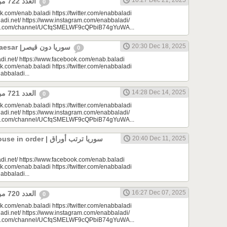
10:27 Dec 21, 2025
العدد 722 من جريدة عنب بلدي
0
k.com/enab.baladi https://twitter.com/enabbaladi
adi.net/ https://www.instagram.com/enabbaladi/
be.com/channel/UCfqSMELWF9cQPbiB74gYuWA...
20:30 Dec 18, 2025
Syria Without Caesar |سوريا دون قيصر
0
di.net/ https://www.facebook.com/enab.baladi
k.com/enab.baladi https://twitter.com/enabbaladi
nabbaladi...
14:28 Dec 14, 2025
العدد 721 من جريدة عنب بلدي
0
k.com/enab.baladi https://twitter.com/enabbaladi
adi.net/ https://www.instagram.com/enabbaladi/
be.com/channel/UCfqSMELWF9cQPbiB74gYuWA...
rder | سوريا ترتب أوراق
20:40 Dec 11, 2025
di.net/ https://www.facebook.com/enab.baladi
k.com/enab.baladi https://twitter.com/enabbaladi
nabbaladi...
16:27 Dec 07, 2025
العدد 720 من جريدة عنب بلدي
0
k.com/enab.baladi https://twitter.com/enabbaladi
adi.net/ https://www.instagram.com/enabbaladi/
be.com/channel/UCfqSMELWF9cQPbiB74gYuWA...