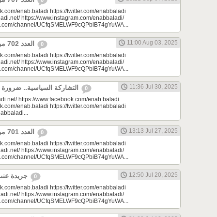
0
k.com/enab.baladi https://twitter.com/enabbaladi
adi.net/ https://www.instagram.com/enabbaladi/
be.com/channel/UCfqSMELWF9cQPbiB74gYuWA...
11:00 Aug 03, 2025
العدد 702 من جريدة عنب بلدي
0
k.com/enab.baladi https://twitter.com/enabbaladi
adi.net/ https://www.instagram.com/enabbaladi/
be.com/channel/UCfqSMELWF9cQPbiB74gYuWA...
11:36 Jul 30, 2025
التشاركة السياسية.. ضرورة المرحلة في سوريا
0
di.net/ https://www.facebook.com/enab.baladi
k.com/enab.baladi https://twitter.com/enabbaladi
nabbaladi...
13:13 Jul 27, 2025
العدد 701 من جريدة عنب بلدي
0
k.com/enab.baladi https://twitter.com/enabbaladi
adi.net/ https://www.instagram.com/enabbaladi/
be.com/channel/UCfqSMELWF9cQPbiB74gYuWA...
12:50 Jul 20, 2025
جريدة عنب بلدي - العدد 700
0
k.com/enab.baladi https://twitter.com/enabbaladi
adi.net/ https://www.instagram.com/enabbaladi/
be.com/channel/UCfqSMELWF9cQPbiB74gYuWA...