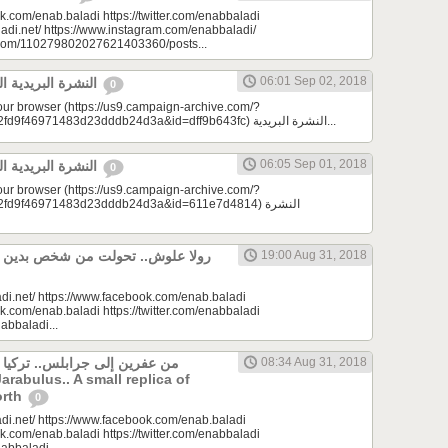
k.com/enab.baladi https://twitter.com/enabbaladi
adi.net/ https://www.instagram.com/enabbaladi/
e.com/110279802027621403360/posts...
06:01 Sep 02, 2018
النشرة البريدية اليومية 09/02/2018
0
your browser (https://us9.campaign-archive.com/?
e=a23bc17e53&u=2fd9f46971483d23dddb24d3a&id=dff9b643fc) النشرة البريدية...
06:05 Sep 01, 2018
النشرة البريدية اليومية 09/01/2018
0
your browser (https://us9.campaign-archive.com/?
d9f46971483d23dddb24d3a&id=611e7d4814) النشرة
19:00 Aug 31, 2018
di.net/ https://www.facebook.com/enab.baladi
k.com/enab.baladi https://twitter.com/enabbaladi
nabbaladi...
من عفرين إلى جرابلس.. تركيا
08:34 Aug 31, 2018
Jarabulus.. A small replica of
orth
0
di.net/ https://www.facebook.com/enab.baladi
k.com/enab.baladi https://twitter.com/enabbaladi