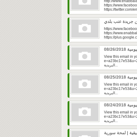
http://www.enabbala
https://www.faceboo
https://twitter.com/e
https://www.faceboo
https://www.enabbal
https://plus.googl
View this email in 
e=a23bc17e53&u=2fd
البريدية...
View this email in 
e=a23bc17e53&u=2f
البريدية...
View this email in 
e=a23bc17e53&u=2fd
البريدية...