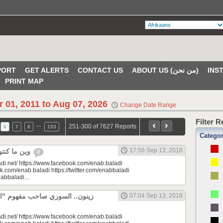
PORT
GET ALERTS
CONTACT US
ABOUT US (من نحن)
PRINT MAP
r 01, 2011 to Aug 07, 2026
Change Date Range
Filter 
…
251-300 of 7627 Reports
6
7
8
153
Catego
17:56 Sep 13, 2018
وين ما كنتو تكونو (الحلقة 76)
0
di.net/ https://www.facebook.com/enab.baladi
k.com/enab.baladi https://twitter.com/enabbaladi
nabbaladi...
زينون.. السوري صاحب مفهوم "" |
07:04 Sep 13, 2018
di.net/ https://www.facebook.com/enab.baladi