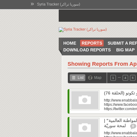
»
Syria Tracker (سوريا تراكر)
HOME
REPORTS
SUBMIT A RE
DOWNLOAD REPORTS
BIG MAP
Showing Reports From
Ap
…
List
Map
1
4
5
http://www.enabbala
https://www.faceboo
https://twitter.com/e
المواطنة العالمية
لمحة سوريّة
0
http://www.enabbala