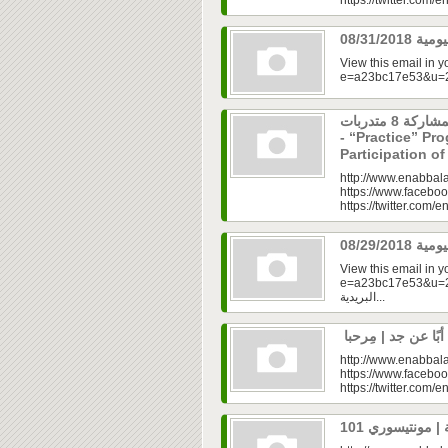
https://twitter.com/e
View this email in 
برنامج “مارس” ينطلق بمشاركة 8 متدربات
- “Practice” Pr
Participation 
http://www.enabbala
https://www.faceboo
https://twitter.com/e
View this email in 
e=a23bc17e53&u=2fd
البريدية...
http://www.enabbala
https://www.faceboo
https://twitter.com/e