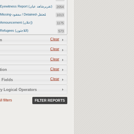
Eyewitness Report (تقريرشاهد عيان)
2054
Missing-مفقود / Detained-مُعتقل
1013
Announcement (إعلان)
1175
Refugees (اللاجئون)
573
Article (مقالة)
Clear
1672
n
Food Tampering (عّبّث بالغذاء)
2
Clear
Revenge Killings (القتل بدافع الانتقام)
11
Clear
Twitter Report (تقرير تويتر)
2651
Clear
tion
Water Tampering (عّبّث بالمياه)
2
Clear
Rape (اغتصاب)
 Fields
13
Relief Aid (مساعدات الإغاثة)
210
y Logical Operators
l filters
FILTER REPORTS