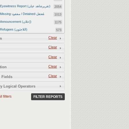
Eyewitness Report (تقريرشاهد عيان)
2054
Missing-مفقود / Detained-مُعتقل
1013
Announcement (إعلان)
1175
Refugees (اللاجئون)
573
Article (مقالة)
Clear
1672
n
Food Tampering (عّبّث بالغذاء)
2
Clear
Revenge Killings (القتل بدافع الانتقام)
11
Clear
Twitter Report (تقرير تويتر)
2650
Clear
tion
Water Tampering (عّبّث بالمياه)
2
Clear
Rape (اغتصاب)
 Fields
13
Relief Aid (مساعدات الإغاثة)
210
y Logical Operators
l filters
FILTER REPORTS