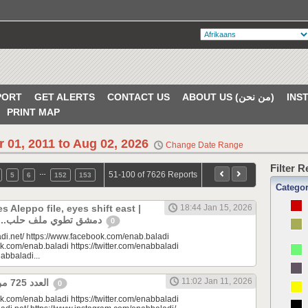
PORT
GET ALERTS
CONTACT US
ABOUT US (من نحن)
PRINT MAP
r 01, 2011 to Aug 02, 2026
Change Date Range
Filter 
…
51-100 of 7626 Reports
5
6
152
153
Catego
 Aleppo file, eyes shift east |
18:44 Jan 15, 2026
دمشق تطوي ملف حلب.. الأنظار إلى الشرق
0
di.net/ https://www.facebook.com/enab.baladi
k.com/enab.baladi https://twitter.com/enabbaladi
nabbaladi...
11:02 Jan 11, 2026
العدد 725 من جريدة عنب بلدي
0
k.com/enab.baladi https://twitter.com/enabbaladi