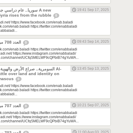
سوريا.. عام دراسي A new
19:41 Sep 17, 2025
Syria rises from the rubble
0
di.net/ https://www.facebook.com/enab.baladi
k.com/enab.baladi https://twitter.com/enabbaladi
nabbaladi...
09:43 Sep 14, 2025
العدد 708 من جريدة عنب بلدي
0
k.com/enab.baladi https://twitter.com/enabbaladi
adi.net/ https://www.instagram.com/enabbaladi/
be.com/channel/UCfqSMELWF9cQPbiB74gYuWA...
السومرية.. صراع الأرض والهو Al-
13:45 Sep 13, 2025
ttle over land and identity on
amascus
0
di.net/ https://www.facebook.com/enab.baladi
k.com/enab.baladi https://twitter.com/enabbaladi
nabbaladi...
10:21 Sep 07, 2025
العدد 707 من جريدة عنب بلدي
0
k.com/enab.baladi https://twitter.com/enabbaladi
adi.net/ https://www.instagram.com/enabbaladi/
be.com/channel/UCfqSMELWF9cQPbiB74gYuWA...
11:00 Aug 03, 2025
العدد 702 من جريدة عنب بلدي