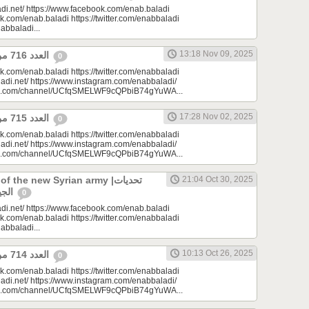
di.net/ https://www.facebook.com/enab.baladi
k.com/enab.baladi https://twitter.com/enabbaladi
nabbaladi...
13:18 Nov 09, 2025
العدد 716 من جريدة عنب بلدي
0
k.com/enab.baladi https://twitter.com/enabbaladi
adi.net/ https://www.instagram.com/enabbaladi/
be.com/channel/UCfqSMELWF9cQPbiB74gYuWA...
17:28 Nov 02, 2025
العدد 715 من جريدة عنب بلدي
0
k.com/enab.baladi https://twitter.com/enabbaladi
adi.net/ https://www.instagram.com/enabbaladi/
be.com/channel/UCfqSMELWF9cQPbiB74gYuWA...
 the new Syrian army |تحديات
21:04 Oct 30, 2025
الجيش السوري الجديد
0
di.net/ https://www.facebook.com/enab.baladi
k.com/enab.baladi https://twitter.com/enabbaladi
nabbaladi...
10:13 Oct 26, 2025
العدد 714 من جريدة عنب بلدي
0
k.com/enab.baladi https://twitter.com/enabbaladi
adi.net/ https://www.instagram.com/enabbaladi/
be.com/channel/UCfqSMELWF9cQPbiB74gYuWA...