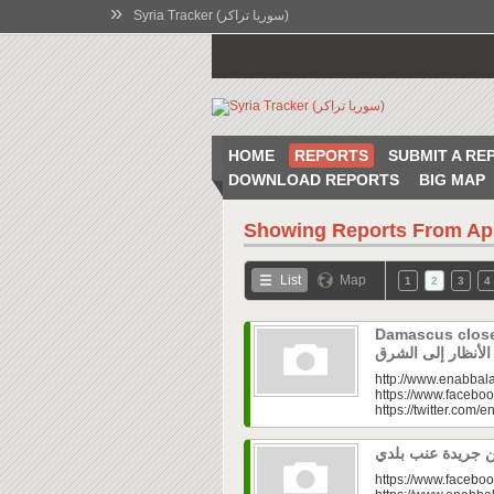
»
Syria Tracker (سوريا تراكر)
HOME
REPORTS
SUBMIT A RE
DOWNLOAD REPORTS
BIG MAP
Showing Reports From
Ap
List
Map
1
2
3
4
Damascus closes
http://www.enabbala
https://www.faceboo
https://twitter.com/e
https://www.faceboo