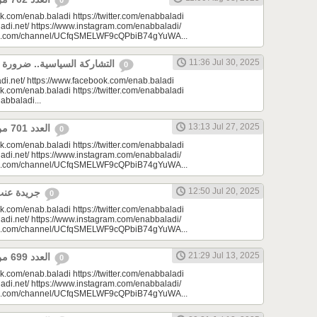
0
k.com/enab.baladi https://twitter.com/enabbaladi
adi.net/ https://www.instagram.com/enabbaladi/
be.com/channel/UCfqSMELWF9cQPbiB74gYuWA...
11:36 Jul 30, 2025
التشاركة السياسية.. ضرورة المرحلة في سوريا
0
di.net/ https://www.facebook.com/enab.baladi
k.com/enab.baladi https://twitter.com/enabbaladi
nabbaladi...
13:13 Jul 27, 2025
العدد 701 من جريدة عنب بلدي
0
k.com/enab.baladi https://twitter.com/enabbaladi
adi.net/ https://www.instagram.com/enabbaladi/
be.com/channel/UCfqSMELWF9cQPbiB74gYuWA...
12:50 Jul 20, 2025
جريدة عنب بلدي - العدد 700
0
k.com/enab.baladi https://twitter.com/enabbaladi
adi.net/ https://www.instagram.com/enabbaladi/
be.com/channel/UCfqSMELWF9cQPbiB74gYuWA...
21:29 Jul 13, 2025
⁨العدد 699 من جريدة عنب بلدي⁩
0
k.com/enab.baladi https://twitter.com/enabbaladi
adi.net/ https://www.instagram.com/enabbaladi/
be.com/channel/UCfqSMELWF9cQPbiB74gYuWA...