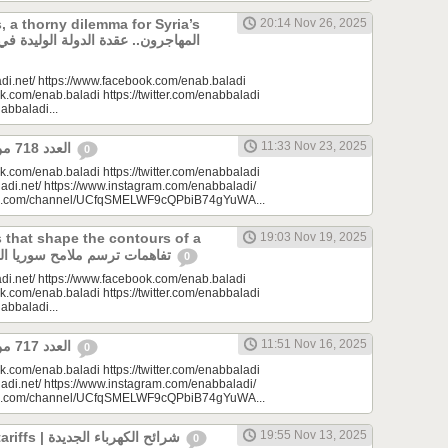
, a thorny dilemma for Syria’s
20:14 Nov 26, 2025
di.net/ https://www.facebook.com/enab.baladi
k.com/enab.baladi https://twitter.com/enabbaladi
nabbaladi...
11:33 Nov 23, 2025
العدد 718 من جريدة عنب بلدي
0
k.com/enab.baladi https://twitter.com/enabbaladi
adi.net/ https://www.instagram.com/enabbaladi/
be.com/channel/UCfqSMELWF9cQPbiB74gYuWA...
that shape the contours of a
19:03 Nov 19, 2025
new Syria| تفاهمات ترسم ملامح سوريا الجديدة
0
di.net/ https://www.facebook.com/enab.baladi
k.com/enab.baladi https://twitter.com/enabbaladi
nabbaladi...
11:51 Nov 16, 2025
العدد 717 من جريدة عنب بلدي
0
k.com/enab.baladi https://twitter.com/enabbaladi
adi.net/ https://www.instagram.com/enabbaladi/
be.com/channel/UCfqSMELWF9cQPbiB74gYuWA...
19:55 Nov 13, 2025
New electricity tariffs | شرائح الكهرباء الجديدة
0