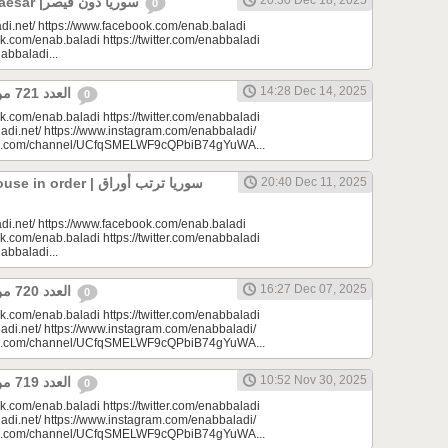
20:30 Dec 18, 2025
Syria Without Caesar |سوريا دون قيصر
0
di.net/ https://www.facebook.com/enab.baladi
k.com/enab.baladi https://twitter.com/enabbaladi
nabbaladi...
14:28 Dec 14, 2025
العدد 721 من جريدة عنب بلدي
0
k.com/enab.baladi https://twitter.com/enabbaladi
adi.net/ https://www.instagram.com/enabbaladi/
be.com/channel/UCfqSMELWF9cQPbiB74gYuWA...
rder | سوريا ترتب أوراق
20:40 Dec 11, 2025
di.net/ https://www.facebook.com/enab.baladi
k.com/enab.baladi https://twitter.com/enabbaladi
nabbaladi...
16:27 Dec 07, 2025
العدد 720 من جريدة عنب بلدي
0
k.com/enab.baladi https://twitter.com/enabbaladi
adi.net/ https://www.instagram.com/enabbaladi/
be.com/channel/UCfqSMELWF9cQPbiB74gYuWA...
10:52 Nov 30, 2025
العدد 719 من جريدة عنب بلدي
0
k.com/enab.baladi https://twitter.com/enabbaladi
adi.net/ https://www.instagram.com/enabbaladi/
be.com/channel/UCfqSMELWF9cQPbiB74gYuWA...