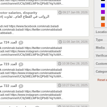
adi.net/ https://www.instagram.com/enabbaladi/
be.com/channel/UCfqSMELWF9cQPbiB74gYuWA...
ector salaries, disparity
09:27 Jan 09, 2026
الرواتب
di.net/ https://www.facebook.com/enab.baladi
k.com/enab.baladi https://twitter.com/enabbaladi
Locatio
nabbaladi...
Type
11:08 Jan 04, 2026
العدد 724 من جريدة عنب بلدي
0
Media
k.com/enab.baladi https://twitter.com/enabbaladi
adi.net/ https://www.instagram.com/enabbaladi/
be.com/channel/UCfqSMELWF9cQPbiB74gYuWA...
Verifica
Custom
10:38 Dec 28, 2025
العدد 723 من جريدة عنب بلدي
0
k.com/enab.baladi https://twitter.com/enabbaladi
Categor
adi.net/ https://www.instagram.com/enabbaladi/
be.com/channel/UCfqSMELWF9cQPbiB74gYuWA...
Reset al
10:27 Dec 21, 2025
العدد 722 من جريدة عنب بلدي
0
k.com/enab.baladi https://twitter.com/enabbaladi
adi.net/ https://www.instagram.com/enabbaladi/
be.com/channel/UCfqSMELWF9cQPbiB74gYuWA...