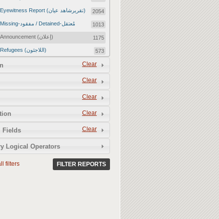
Eyewitness Report (تقريرشاهد عيان)
2054
Missing-مفقود / Detained-مُعتقل
1013
Announcement (إعلان)
1175
Refugees (اللاجئون)
573
Article (مقالة)
Clear
1672
n
Food Tampering (عّبّث بالغذاء)
2
Clear
Revenge Killings (القتل بدافع الانتقام)
11
Clear
Twitter Report (تقرير تويتر)
2650
Clear
tion
Water Tampering (عّبّث بالمياه)
2
Clear
Rape (اغتصاب)
 Fields
13
Relief Aid (مساعدات الإغاثة)
210
y Logical Operators
l filters
FILTER REPORTS