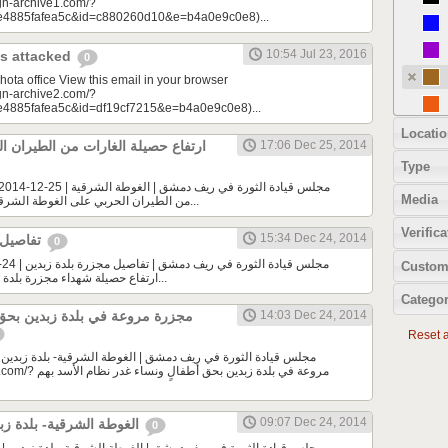
gn-archive1.com/?
4885fafea5c&id=c880260d10&e=b4a0e9c0e8)...
10:54 Jul 23, 2016
as attacked
0
ota office View this email in your browser
gn-archive2.com/?
4885fafea5c&id=df19cf7215&e=b4a0e9c0e8)...
Locatio
17:06 Dec 25, 2014
ارتفاع حصيلة الغارات من الطيران ا
Type
Media
من الطيران الحربي على الغوطة الشرقية إلى// 38 // غارة منذ...
Verifica
15:34 Dec 24, 2014
تفاصيل مجزرة بلدة زبدين
0
Custom
ارتفاع حصيلة شهداء مجزرة بلدة زبدين إلى / 12 / شهيداً...
Categor
14:03 Dec 24, 2014
مجزرة مروعة في بلدة زبدين بحق 
Reset al
مروعة في بلدة زبدين 
09:07 Dec 24, 2014
الغوطة الشرقية- بلدة زبدين | 24-12-2014
0