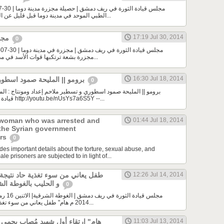
الطبي الموحد في مدينة دوما قبل قليل عن الحصيلة الأولية لمجزرة...
17:19 Jul 30, 2014
مجزرة في مدينة دوما
0
مجزرة بشعة ترتكبها قوات الأسد في مدينة دوما العشرات بين...
16:30 Jul 18, 2014
برومو || المليحة صمود اسطوري و تسطير ملاحم
0
برومو || المليحة صمود اسطوري و تسطير ملاحم إعداد ومونتاج : ا
قيادة الثورة في ريف دمشق http://youtu.be/nUsYs7a6S5Y --...
 woman who was arrested and
01:44 Jul 18, 2014
 the Syrian government
ers
0
des important details about the torture, sexual abuse, and
le prisoners are subjected to in light of...
12:26 Jul 14, 2014
طفل يعاني من سوء تغذية حاد نتيجة قل
و الحليب بالغوطة الشرقية جراء الحصار
0
2014 م هام" طفل يعاني من سوء تغذية حاد نتيجة قلة المواد...
11:03 Jul 13, 2014
هام" ارتقاء أول شهيد مُصاب بحمى ال