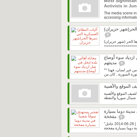
Most Significan
Activists in Ju
The media scene in S
accessing informatio
 الحر(شهر حزيران
0
ها الحر (شهر حزيران)
===============
 ازدياد سوء أوضاع
مدينتهم
0
** الهيئة السورية للإعلام: ما زالت سوريا بجراحاتها تجسيداً يكاد ينطق من غير لسان، فهذا
ى الثورة السورية الإثنين ٣٠ حزيران ٢٠١٤ وادي الضيف الموقع والأهمية
مدينة دوما بسيارة
مفخخة
0
مجلس قيادة الثورة في ريف دمشق | الغوطة الشرقية - مدينة دوما | 28-06-2014 عاجل"