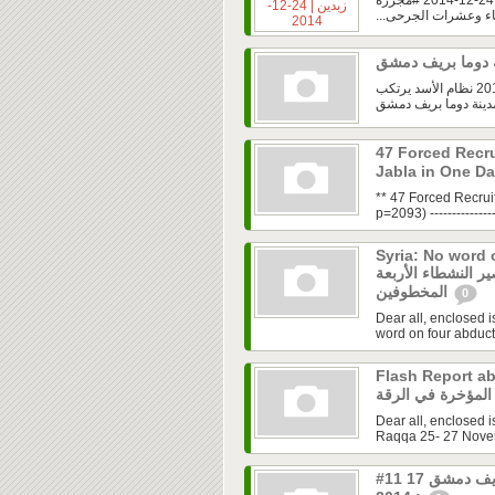
اء وعشرات الجرحى...
مجلس قيادة الثورة في ريف دمشق | الغوطة الشرقية | 23-12-2014 نظام الأسد يرتكب
47 Forced Recr
Jabla in One D
** 47 Forced Recrui
p=2093) -----------------
Syria: No word 
ر النشطاء الأربعة
المخطوفين
0
Dear all, enclosed
word on four abducte
Flash Re - تقرير
Dear all, enclosed 
Raqqa 25- 27 Novemb
#مجزرة # زملكا - الغوطة الشرقية لريف دمشق 17 11