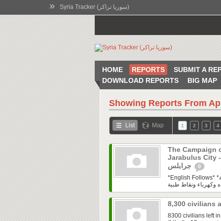
»
Syria Tracker (سوريا تراكر)
HOME
REPORTS
SUBMIT A RE
DOWNLOAD REPORTS
BIG MAP
Showing Reports From
Ap
List
Map
1
2
3
4
The Campaign of
Jarabulus Ci - حملة " شوارعنا ملونة " في مدينة
جرابلس
0
*English Follows* *لجنة دعم الاستقرار* هي لجنة مدنية تقوم بدراسة البنية التحتية
8,300 civilians
8300 civilians left 