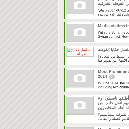
مجلس قيادة الثورة في ريف دمشق | زبدين | السبت 14 رمضان 1435 هـ 12-07-2014 م هام"
Medic victims 
With the Syrian revol
Syrian conflict. How
| مسلسل حكايا الغوطة | مسلسل تمثيلي هادف يسلط الضوء على جزء بسيط من المعاناة
Most Prominent 
2014
0
In June 2014, the Sy
including two childr
#الغوطة_الشرقية_تنادي حملة أطلقها ناشطون و
نهم لنقل جانب من
#الغوطة_الشرقية_تنادي حملة أطلقها ناشطون و إعلاميون في الغوطة الشرقية سعياً منهم