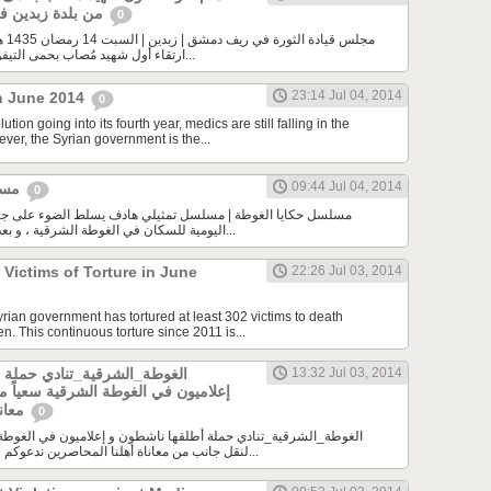
من بلدة زبدين في الغوطة الشرقية
0
ارتقاء أول شهيد مُصاب بحمى التيفوئيد وفقر الدم من بلدة...
23:14 Jul 04, 2014
in June 2014
0
ution going into its fourth year, medics are still falling in the
ever, the Syrian government is the...
09:44 Jul 04, 2014
مسلسل حكايا الغوطة
0
اليومية للسكان في الغوطة الشرقية ، و بعد الانتهاء من تصوير هذا...
Victims of Torture in June
22:26 Jul 03, 2014
rian government has tortured at least 302 victims to death
en. This continuous torture since 2011 is...
13:32 Jul 03, 2014
إعلاميون في الغوطة الشرقية سعياً م
معاناة أهلنا المحاصرين
0
لنقل جانب من معاناة أهلنا المحاصرين ندعوكم لدعم الحملة و التفاعل...