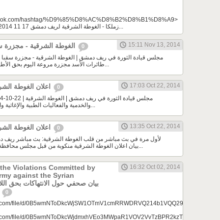
acebook.com/hashtag/%D9%85%D8%AC%D8%B2%D8%B1%D8%A9>
# زملكا - الغوطة الشرقية لريف دمشق 17 11 2014 : ارتفاع عدد مجزرة...
15:11 Nov 13, 2014
الغوطة الشرقية - مجزرة سقبا | 13-11-2014
0
طائرات الأسد مجزرة مروعة اليوم بحق الأطفال والنساء والمدنيين...
17:03 Oct 22, 2014
اعلان الغوطة الشرقية منطقة منكوبة
0
والخدمية والفعاليات الطبية والإغاثية والتعليمية والإعلامية في...
13:35 Oct 22, 2014
اعلان الغوطة الشرقية منطقة منكوبة
0
لأول مرة في بث مباشر من قلب الغوطة الشرقية: بث مباشر ريف د
بيان اعلان الغوطة الشرقية منكوبة من قبل مجلس محافظة ريف دمشق بمشاركة...
the Violations Committed by
16:32 Oct 02, 2014
my against the Syrian
السوريين 
0
oogle.com/file/d/0B5wmNToDkcWjSW1OTmV1cmRRWDRVQ214b1VQQ296U0pTRDM0/
ogle.com/file/d/0B5wmNToDkcWjdmxhVEo3MWpaR1VOV2VvTzBPR2kzTlY0NjBz/view