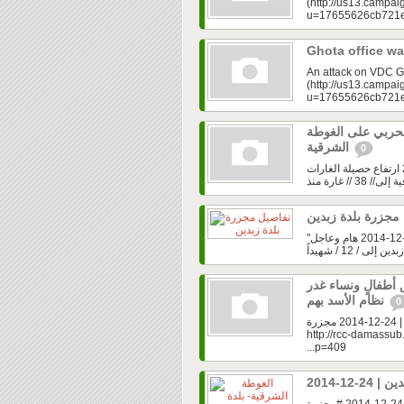
(http://us13.campai
u=17655626cb721e
Ghota office w
An attack on VDC Gh
(http://us13.campai
u=17655626cb721e
لحربي على الغوطة
الشرقية
0
مجلس قيادة الثورة في ريف دمشق | الغوطة الشرقية | 25-12-2014 ارتفاع حصيلة الغارات
مجلس قيادة الثورة في ريف دمشق | تفاصيل مجزرة بلدة زبدين | 24-12-2014 هام وعاجل"
أطفالٍ ونساء غدر
نظام الأسد بهم
0
‫مجلس قيادة الثورة في ريف دمشق | الغوطة الشرقية- بلدة زبدين | 24-12-2014 مجزرة
بحق أطفالٍ ونساء غدر نظام الأسد بهم http://rcc-damassub.com/?
p=409...