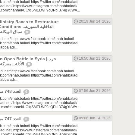
k.com/enab.baladi https://twitter.com/enabbaladi
adi.net/ https://www.instagram.com/enabbaladi/
be.com/channel/UCfqSMELWF9cQPbiB74gYuWA...
Ministry Races to Restructure
20:19 Jun 24, 2026
الداخلية السورية..
سباق الهيكلة في ظروف معقدة
0
di.net/ https://www.facebook.com/enab.baladi
k.com/enab.baladi https://twitter.com/enabbaladi
nabbaladi...
Open Battle in Syria |حرب
19:50 Jun 21, 2026
الأدلة.. معركة مفتوحة في سوريا
0
di.net/ https://www.facebook.com/enab.baladi
k.com/enab.baladi https://twitter.com/enabbaladi
nabbaladi...
07:56 Jun 21, 2026
العدد 748 من جريدة عنب بلدي
0
k.com/enab.baladi https://twitter.com/enabbaladi
adi.net/ https://www.instagram.com/enabbaladi/
be.com/channel/UCfqSMELWF9cQPbiB74gYuWA...
09:06 Jun 14, 2026
العدد 747 من جريدة عنب بلدي
0
k.com/enab.baladi https://twitter.com/enabbaladi
adi.net/ https://www.instagram.com/enabbaladi/
be.com/channel/UCfqSMELWF9cQPbiB74gYuWA...