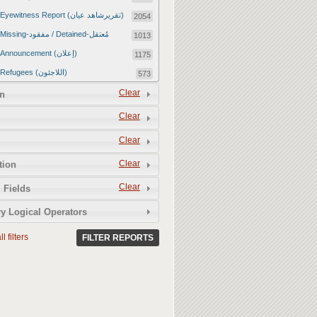
Eyewitness Report (تقريرشاهد عيان)
2054
Missing-مفقود / Detained-مُعتقل
1013
Announcement (إعلان)
1175
Refugees (اللاجئون)
573
Article (مقالة)
Clear
1672
n
Food Tampering (عّبّث بالغذاء)
2
Clear
Revenge Killings (القتل بدافع الانتقام)
11
Clear
Twitter Report (تقرير تويتر)
2650
Clear
tion
Water Tampering (عّبّث بالمياه)
2
Clear
Rape (اغتصاب)
 Fields
13
Relief Aid (مساعدات الإغاثة)
210
y Logical Operators
l filters
FILTER REPORTS