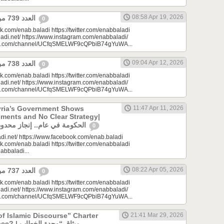
08:58 Apr 19, 2026
العدد 739 من جريدة عنب بلدي
0
k.com/enab.baladi https://twitter.com/enabbaladi
adi.net/ https://www.instagram.com/enabbaladi/
be.com/channel/UCfqSMELWF9cQPbiB74gYuWA...
09:04 Apr 12, 2026
العدد 738 من جريدة عنب بلدي
0
k.com/enab.baladi https://twitter.com/enabbaladi
adi.net/ https://www.instagram.com/enabbaladi/
be.com/channel/UCfqSMELWF9cQPbiB74gYuWA...
yria’s Government Shows
11:47 Apr 11, 2026
ments and No Clear Strategy|
الحكومة في عام.. إنجاز محدود واستراتيجية غائبة
0
di.net/ https://www.facebook.com/enab.baladi
k.com/enab.baladi https://twitter.com/enabbaladi
nabbaladi...
08:22 Apr 05, 2026
العدد 737 من جريدة عنب بلدي
0
k.com/enab.baladi https://twitter.com/enabbaladi
adi.net/ https://www.instagram.com/enabbaladi/
be.com/channel/UCfqSMELWF9cQPbiB74gYuWA...
of Islamic Discourse” Charter
21:41 Mar 29, 2026
ميثاق “وحدة