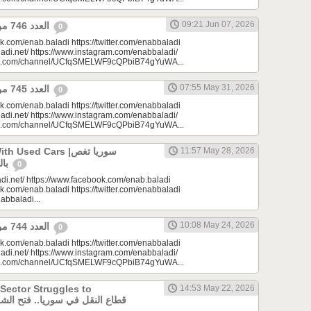
09:21 Jun 07, 2026
العدد 746 من جريدة عنب بلدي
0
k.com/enab.baladi https://twitter.com/enabbaladi
adi.net/ https://www.instagram.com/enabbaladi/
be.com/channel/UCfqSMELWF9cQPbiB74gYuWA...
07:55 May 31, 2026
العدد 745 من جريدة عنب بلدي
0
k.com/enab.baladi https://twitter.com/enabbaladi
adi.net/ https://www.instagram.com/enabbaladi/
be.com/channel/UCfqSMELWF9cQPbiB74gYuWA...
sed Cars |سوريا تغص
11:57 May 28, 2026
بالسيارات المستعملة
0
di.net/ https://www.facebook.com/enab.baladi
k.com/enab.baladi https://twitter.com/enabbaladi
nabbaladi...
10:08 May 24, 2026
العدد 744 من جريدة عنب بلدي
0
k.com/enab.baladi https://twitter.com/enabbaladi
adi.net/ https://www.instagram.com/enabbaladi/
be.com/channel/UCfqSMELWF9cQPbiB74gYuWA...
 Sector Struggles to
14:53 May 22, 2026