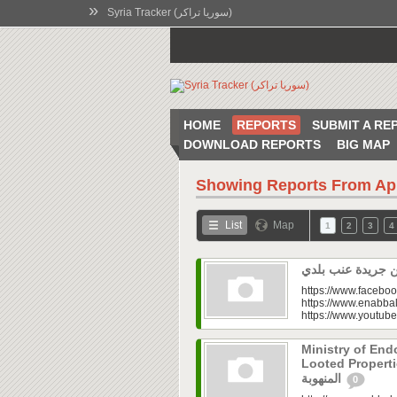
»
Syria Tracker (سوريا تراكر)
HOME
REPORTS
SUBMIT A RE
DOWNLOAD REPORTS
BIG MAP
Showing Reports From
Ap
List
Map
1
2
3
4
https://www.faceboo
https://www.enabbal
https://www.youtu
Ministry of En
Looted Properties|“تفتح صندوق أملاكها
المنهوبة
0