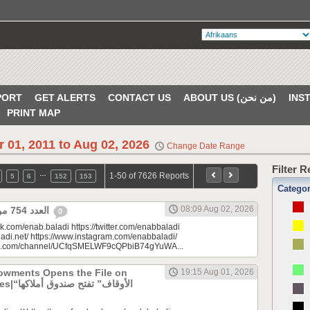
PORT
GET ALERTS
CONTACT US
ABOUT US (من نحن)
PRINT MAP
r 01, 2011 to Aug 02, 2026
Change Date Range
Filter 
…
1-50 of 7626 Reports
5
6
152
153
Catego
08:09 Aug 02, 2026
العدد 754 من جريدة عنب بلدي
0
k.com/enab.baladi https://twitter.com/enabbaladi
adi.net/ https://www.instagram.com/enabbaladi/
be.com/channel/UCfqSMELWF9cQPbiB74gYuWA...
dowments Opens the File on
19:15 Aug 01, 2026
الأوقاف” 