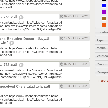
di.net/ https://www.facebook.com/enab.baladi
k.com/enab.baladi https://twitter.com/enabbaladi
nabbaladi...
09:40 Jul 26, 2026
العدد 753 من جريدة عنب بلدي
0
k.com/enab.baladi https://twitter.com/enabbaladi
adi.net/ https://www.instagram.com/enabbaladi/
be.com/channel/UCfqSMELWF9cQPbiB74gYuWA...
Locatio
 Enduring Dream|المونديال..
17:55 Jul 22, 2026
Type
حلم السوريين “المزمن”
0
Media
di.net/ https://www.facebook.com/enab.baladi
k.com/enab.baladi https://twitter.com/enabbaladi
nabbaladi...
Verifica
Custom
07:22 Jul 19, 2026
العدد 752 من جريدة عنب بلدي
0
k.com/enab.baladi https://twitter.com/enabbaladi
Categor
adi.net/ https://www.instagram.com/enabbaladi/
be.com/channel/UCfqSMELWF9cQPbiB74gYuWA...
Reset al
 Crisis|السويداء.. الملف
10:35 Jul 17, 2026
di.net/ https://www.facebook.com/enab.baladi
k.com/enab.baladi https://twitter.com/enabbaladi
nabbaladi...