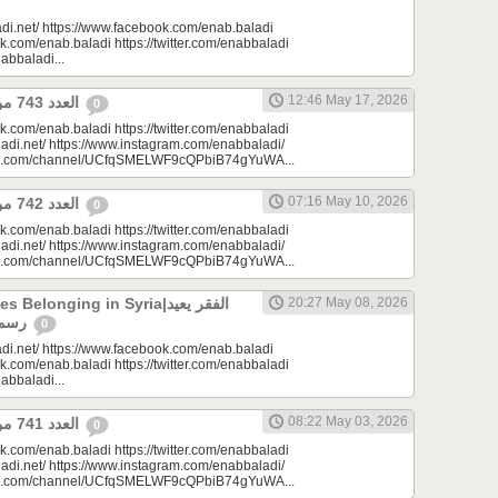
di.net/ https://www.facebook.com/enab.baladi
k.com/enab.baladi https://twitter.com/enabbaladi
nabbaladi...
12:46 May 17, 2026
العدد 743 من جريدة عنب بلدي
0
k.com/enab.baladi https://twitter.com/enabbaladi
adi.net/ https://www.instagram.com/enabbaladi/
be.com/channel/UCfqSMELWF9cQPbiB74gYuWA...
07:16 May 10, 2026
العدد 742 من جريدة عنب بلدي
0
k.com/enab.baladi https://twitter.com/enabbaladi
adi.net/ https://www.instagram.com/enabbaladi/
be.com/channel/UCfqSMELWF9cQPbiB74gYuWA...
longing in Syria|الفقر يعيد
20:27 May 08, 2026
رسم الانتماء في سوريا
0
di.net/ https://www.facebook.com/enab.baladi
k.com/enab.baladi https://twitter.com/enabbaladi
nabbaladi...
08:22 May 03, 2026
العدد 741 من جريدة عنب بلدي
0
k.com/enab.baladi https://twitter.com/enabbaladi
adi.net/ https://www.instagram.com/enabbaladi/
be.com/channel/UCfqSMELWF9cQPbiB74gYuWA...