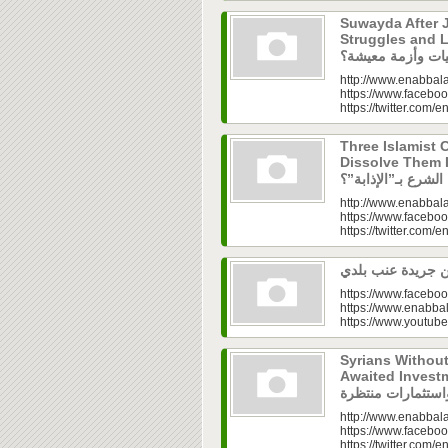
Suwayda After J
Struggles and Livelih
http://www.enabbala
https://www.faceboo
https://twitter.com/e
Three Islamist C
Dissolve Them Into th
http://www.enabbala
https://www.faceboo
https://twitter.com/e
https://www.faceboo
https://www.enabbal
https://www.youtu
Syrians Withou
Awaited Investments| ازل.. سوق
http://www.enabbala
https://www.faceboo
https://twitter.com/e