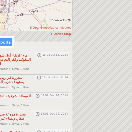
Scale = 1 : 7M
©
OpenStreetMap contributors
Wider Map
eports
11:03 Jul 13, 2014
هام" ارتقاء أول شه
التيفوئيد وفقر الدم م
ا
Dimashq, Syria, 0 Kms
16:06 Jul 25, 2014
مجزرة في زبدي
يستهدف حزب الله
Dimashq, Syria, 0 Kms
09:07 Dec 24, 2014
Dimashq, Syria, 0 Kms
91546801/?
14:03 Dec 24, 2014
مجزرة مروعة في ب
أطفالٍ ونساء غدر 
Dimashq, Syria, 0 Kms
14:36 Jul 23, 2012