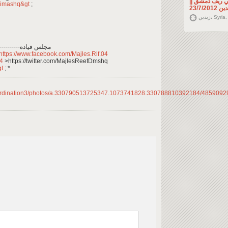
ي ريف دمشق ||
Dimashq&gt
;
23/7/201
Syria, 0.
*---------------------------------------------------------------مجلس قيادة
https://www.facebook.com/Majles.Rif.04
04
>https://twitter.com/MajlesReefDmshq
gt
; *
oordination3/photos/a.330790513725347.1073741828.330788810392184/485909