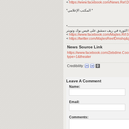
<
https://www.facebook.com/News.Ref.
*المكتب الإعلامي *
الثورة في ريف دمشق على فيس بوك وتويتر
<
https://www.facebook.com/Majles.Rif.
<
https://twitter.com/MajlesReefDmshq&
News Source Link
https://www.facebook.com/Zebdine.C
type=1&theater
Credibility:
0
Leave A Comment
Name:
Email:
Comments: