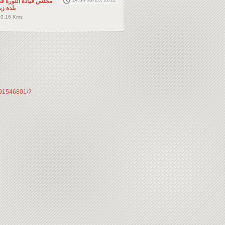
مجلس قيادة الثورة ف
بلدة زبدين 2
زبدين، 16 Kms
291546801/?