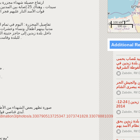
ارتفاع حصيلة شهداء مجزرة بلدة زبدين إلى / 12 / 
سيدات ، وهناك 25 إصابة بين المدنين ، 5 بينهم في حالة خطرة، وذلك بعد أن فتحت
قوات الأسد النار عليهم فجر ا
100 km
- تفاصيل المجزرة : اليوم في تمام الساعة 05:30 صباحاً حصلت 
100 mi
مدنياً بينهم أطفال ونساء وعشرات 
داخل بلدة زبدين إلى حاجز حتيتة
للبلدة وقامت قوات الأسد بفتح النار على الأطفال و النساء .
Additional R
يد مُصاب بحمى
ن بلدة زبدين في
لغوطة الشرقية
5- طفلة لايتجاوز عمرها الشهرين : شام عباس .
Zabdin, Rif 
7- الشهيدة زينب الطويل زوجة أبو عمر فياض .
ن والجيش الحر
 ببصرى الشام
Zabdin, Rif 
الغوطة الشرقية- بلدة زبدين | 24-12-
2014
صورة تظهر بعض الشهداء من الأطفال
أيدي قناصي قوات الأسد المتمركزة على طريق زبدين الحتيتة.
Zabdin, Rif 
oordination3/photos/a.330790513725347.1073741828.330788810392184/4859092
لدة زبدين بحق
نظام الأسد بهم
Zabdin, Rif 
*مع تحيات / **مجلس قيادة الثورة في ريف دمشق*