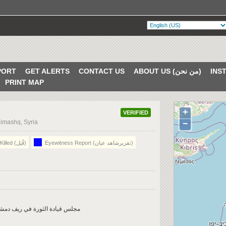
ABOUT US (من نحن)
CONTACT US
GET ALERTS
PORT
PRINT MAP
+
VERIFIED
Dimashq, Syria
−
Eyewitness Report (تقريرشاهد عيان)
Killed (قُتِل)
مجلس قيادة الثورة في ريف دمشق | تفا