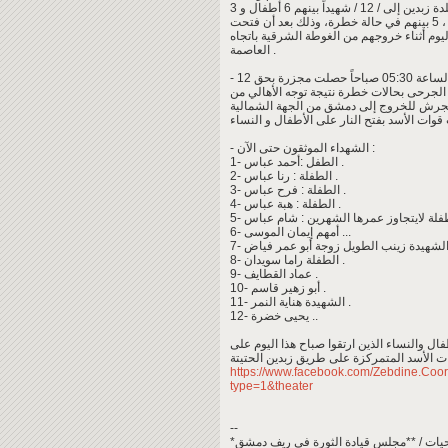
شهيداً بينهم 6 أطفال و 3
ليوم أثناء خروجهم من الغوطة الشرقية باتجاه
العاصمة .
مجزرة بحق 12
الجرحى بحالات خطرة نتيجة توجه الأهالي من
 الجرش للخروج إلى دمشق من الجهة الشمالية
- الشهداء الموثقون حتى الآن :
1- الطفل :أحمد عباس .
2- الطفلة : رنا عباس .
3- الطفلة : فرح عباس .
4- الطفلة : هبة عباس .
6- أمهم إيمان الموسى ...
8- الطفلة راما سويدان .
9- عماد القطايف .
10- أبو زهير قاسم .
11- الشهيدة هناية النمر .
12- يحيى خضرة ..
 والنساء الذين ارتقوا صباح هذا اليوم على
https://www.facebook.com/Zebdine.C
type=1&theater
--