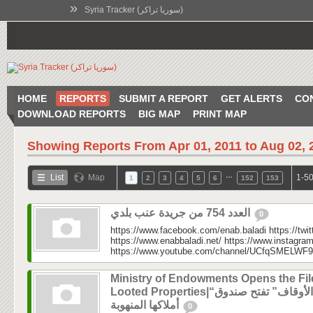
»
Syria Tracker (سوريا تراكر)
HOME
REPORTS
SUBMIT A REPORT
GET ALERTS
CO
DOWNLOAD REPORTS
BIG MAP
PRINT MAP
Showing Reports From
Apr 01, 2011 to Aug 02, 
…
List
Map
1-50
1
2
3
4
5
6
152
153
العدد 754 من جريدة عنب بلدي
0
https://www.facebook.com/enab.baladi https://twi
https://www.enabbaladi.net/ https://www.instagra
https://www.youtube.com/channel/UCfqSMELWF
Ministry of Endowments Opens the Fil
Looted Properties|“الأوقاف” تفتح صندوق
أملاكها المنهوبة
0