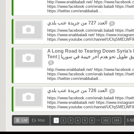
http://www.enabbaladi.net/ https://www.facebook.
https://www.facebook.com/enab.baladi https://twi
https://twitter.com/enabbaladi...
العدد 727 من جريدة عنب بلدي
0
https://www.facebook.com/enab.baladi https://twi
https://www.enabbaladi.net/ https://www.instagra
https://www.youtube.com/channel/UCfqSMELWF
A Long Road to Tearing Down Syria’s 
Tent |  طويل نحو هدم آخر خيمة في سوريا
0
http://www.enabbaladi.net/ https://www.facebook.
https://www.facebook.com/enab.baladi https://twi
https://twitter.com/enabbaladi...
العدد 726 من جريدة عنب بلدي
0
https://www.facebook.com/enab.baladi https://twi
https://www.enabbaladi.net/ https://www.instagra
https://www.youtube.com/channel/UCfqSMELWF
…
List
Map
1-50
1
2
3
4
5
6
152
153