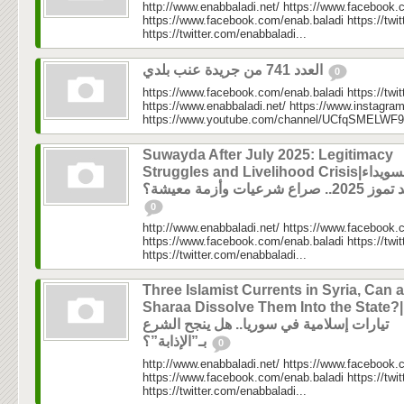
http://www.enabbaladi.net/ https://www.facebook.
https://www.facebook.com/enab.baladi https://twi
https://twitter.com/enabbaladi...
العدد 741 من جريدة عنب بلدي
0
https://www.facebook.com/enab.baladi https://twi
https://www.enabbaladi.net/ https://www.instagra
https://www.youtube.com/channel/UCfqSMELWF
Suwayda After July 2025: Legitimacy
Struggles and Livelihood Crisis|السويداء
202.. صراع شرعيات وأزمة معيشة؟
0
http://www.enabbaladi.net/ https://www.facebook.
https://www.facebook.com/enab.baladi https://twi
https://twitter.com/enabbaladi...
Three Islamist Currents in Syria, Can a
Sharaa Dissolve Them Into the State?|ثلاثة
تيارات إسلامية في سوريا.. هل ينجح الشرع
بـ”الإذابة”؟
0
http://www.enabbaladi.net/ https://www.facebook.
https://www.facebook.com/enab.baladi https://twi
https://twitter.com/enabbaladi...