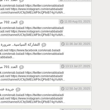
0
k.com/enab.baladi https://twitter.com/enabbaladi
adi.net/ https://www.instagram.com/enabbaladi/
be.com/channel/UCfqSMELWF9cQPbiB74gYuWA...
11:00 Aug 03, 2025
العدد 702 من جريدة عنب بلدي
0
k.com/enab.baladi https://twitter.com/enabbaladi
adi.net/ https://www.instagram.com/enabbaladi/
be.com/channel/UCfqSMELWF9cQPbiB74gYuWA...
11:36 Jul 30, 2025
التشاركة السياسية.. ضرورة المرحلة في سوريا
0
di.net/ https://www.facebook.com/enab.baladi
k.com/enab.baladi https://twitter.com/enabbaladi
nabbaladi...
13:13 Jul 27, 2025
العدد 701 من جريدة عنب بلدي
0
k.com/enab.baladi https://twitter.com/enabbaladi
adi.net/ https://www.instagram.com/enabbaladi/
be.com/channel/UCfqSMELWF9cQPbiB74gYuWA...
12:50 Jul 20, 2025
جريدة عنب بلدي - العدد 700
0
k.com/enab.baladi https://twitter.com/enabbaladi
adi.net/ https://www.instagram.com/enabbaladi/
be.com/channel/UCfqSMELWF9cQPbiB74gYuWA...