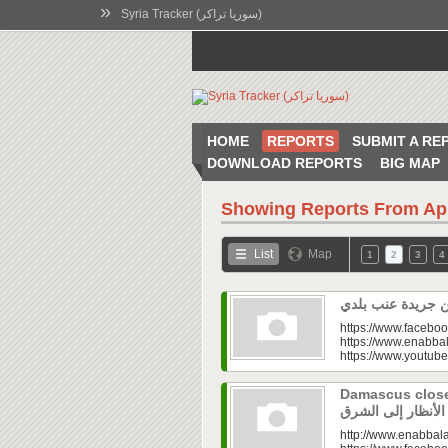
»
Syria Tracker (سوريا تراكر)
HOME
REPORTS
SUBMIT A RE
DOWNLOAD REPORTS
BIG MAP
Showing Reports From
Ap
List
Map
1
2
3
4
https://www.faceboo
https://www.enabbal
https://www.youtu
Damascus closes
http://www.enabbala