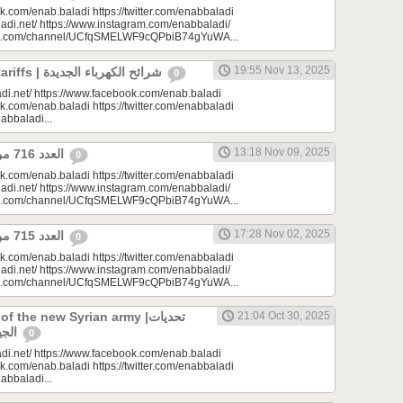
k.com/enab.baladi https://twitter.com/enabbaladi
adi.net/ https://www.instagram.com/enabbaladi/
be.com/channel/UCfqSMELWF9cQPbiB74gYuWA...
19:55 Nov 13, 2025
New electricity tariffs | شرائح الكهرباء الجديدة
0
di.net/ https://www.facebook.com/enab.baladi
k.com/enab.baladi https://twitter.com/enabbaladi
nabbaladi...
13:18 Nov 09, 2025
العدد 716 من جريدة عنب بلدي
0
k.com/enab.baladi https://twitter.com/enabbaladi
adi.net/ https://www.instagram.com/enabbaladi/
be.com/channel/UCfqSMELWF9cQPbiB74gYuWA...
17:28 Nov 02, 2025
العدد 715 من جريدة عنب بلدي
0
k.com/enab.baladi https://twitter.com/enabbaladi
adi.net/ https://www.instagram.com/enabbaladi/
be.com/channel/UCfqSMELWF9cQPbiB74gYuWA...
 the new Syrian army |تحديات
21:04 Oct 30, 2025
الجيش السوري الجديد
0
di.net/ https://www.facebook.com/enab.baladi
k.com/enab.baladi https://twitter.com/enabbaladi
nabbaladi...