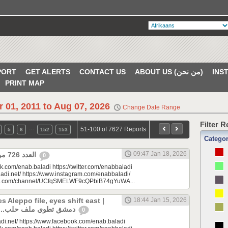
PORT
GET ALERTS
CONTACT US
ABOUT US (من نحن)
PRINT MAP
r 01, 2011 to Aug 07, 2026
Change Date Range
Filter 
…
51-100 of 7627 Reports
5
6
152
153
Catego
09:47 Jan 18, 2026
العدد 726 من جريدة عنب بلدي
0
k.com/enab.baladi https://twitter.com/enabbaladi
adi.net/ https://www.instagram.com/enabbaladi/
be.com/channel/UCfqSMELWF9cQPbiB74gYuWA...
 Aleppo file, eyes shift east |
18:44 Jan 15, 2026
دمشق تطوي ملف حلب.. الأنظار إلى الشرق
0
di.net/ https://www.facebook.com/enab.baladi