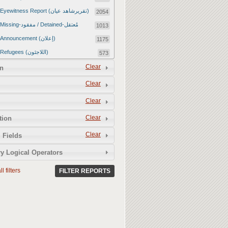
Eyewitness Report (تقريرشاهد عيان)
2054
Missing-مفقود / Detained-مُعتقل
1013
Announcement (إعلان)
1175
Refugees (اللاجئون)
573
Article (مقالة)
Clear
1672
n
Food Tampering (عّبّث بالغذاء)
2
Clear
Revenge Killings (القتل بدافع الانتقام)
11
Clear
Twitter Report (تقرير تويتر)
2651
Clear
tion
Water Tampering (عّبّث بالمياه)
2
Clear
Rape (اغتصاب)
 Fields
13
Relief Aid (مساعدات الإغاثة)
210
y Logical Operators
l filters
FILTER REPORTS