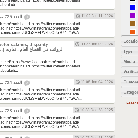
k.com/enab.baladi https://twitter.com/enabbaladi
nabbaladi...
11:02 Jan 11, 2026
العدد 725 من جريدة عنب بلدي
0
k.com/enab.baladi https://twitter.com/enabbaladi
adi.net/ https://www.instagram.com/enabbaladi/
be.com/channel/UCfqSMELWF9cQPbiB74gYuWA...
Locatio
ector salaries, disparity
09:27 Jan 09, 2026
الرواتب
Type
Media
di.net/ https://www.facebook.com/enab.baladi
k.com/enab.baladi https://twitter.com/enabbaladi
nabbaladi...
Verifica
Custom
11:08 Jan 04, 2026
العدد 724 من جريدة عنب بلدي
0
k.com/enab.baladi https://twitter.com/enabbaladi
Categor
adi.net/ https://www.instagram.com/enabbaladi/
be.com/channel/UCfqSMELWF9cQPbiB74gYuWA...
Reset al
10:38 Dec 28, 2025
العدد 723 من جريدة عنب بلدي
0
k.com/enab.baladi https://twitter.com/enabbaladi
adi.net/ https://www.instagram.com/enabbaladi/
be.com/channel/UCfqSMELWF9cQPbiB74gYuWA...