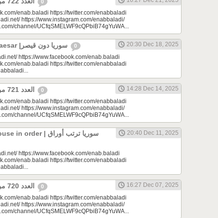
10:27 Dec 21, 2025
العدد 722 من جريدة عنب بلدي
0
k.com/enab.baladi https://twitter.com/enabbaladi
adi.net/ https://www.instagram.com/enabbaladi/
be.com/channel/UCfqSMELWF9cQPbiB74gYuWA...
20:30 Dec 18, 2025
Syria Without Caesar |سوريا دون قيصر
0
di.net/ https://www.facebook.com/enab.baladi
k.com/enab.baladi https://twitter.com/enabbaladi
nabbaladi...
14:28 Dec 14, 2025
العدد 721 من جريدة عنب بلدي
0
k.com/enab.baladi https://twitter.com/enabbaladi
adi.net/ https://www.instagram.com/enabbaladi/
be.com/channel/UCfqSMELWF9cQPbiB74gYuWA...
rder | سوريا ترتب أوراق
20:40 Dec 11, 2025
di.net/ https://www.facebook.com/enab.baladi
k.com/enab.baladi https://twitter.com/enabbaladi
nabbaladi...
16:27 Dec 07, 2025
العدد 720 من جريدة عنب بلدي
0
k.com/enab.baladi https://twitter.com/enabbaladi
adi.net/ https://www.instagram.com/enabbaladi/
be.com/channel/UCfqSMELWF9cQPbiB74gYuWA...