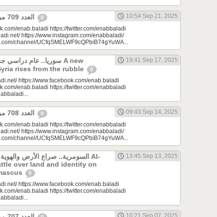
10:54 Sep 21, 2025
العدد 709 من جريدة عنب بلدي
0
k.com/enab.baladi https://twitter.com/enabbaladi
adi.net/ https://www.instagram.com/enabbaladi/
be.com/channel/UCfqSMELWF9cQPbiB74gYuWA...
سوريا.. عام دراسي A new
19:41 Sep 17, 2025
Syria rises from the rubble
0
di.net/ https://www.facebook.com/enab.baladi
k.com/enab.baladi https://twitter.com/enabbaladi
nabbaladi...
09:43 Sep 14, 2025
العدد 708 من جريدة عنب بلدي
0
k.com/enab.baladi https://twitter.com/enabbaladi
adi.net/ https://www.instagram.com/enabbaladi/
be.com/channel/UCfqSMELWF9cQPbiB74gYuWA...
السومرية.. صراع الأرض والهو Al-
13:45 Sep 13, 2025
ttle over land and identity on
amascus
0
di.net/ https://www.facebook.com/enab.baladi
k.com/enab.baladi https://twitter.com/enabbaladi
nabbaladi...
10:21 Sep 07, 2025
العدد 707 من جريدة عنب بلدي