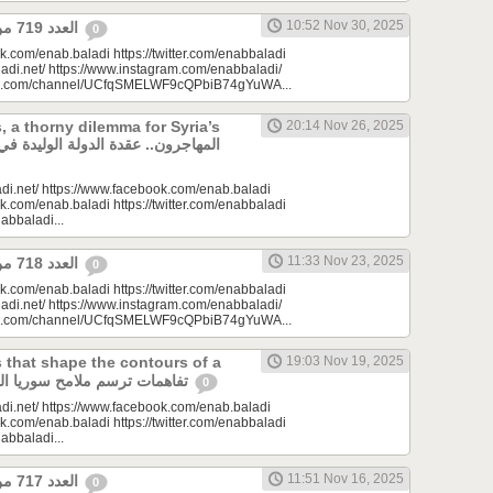
10:52 Nov 30, 2025
العدد 719 من جريدة عنب بلدي
0
k.com/enab.baladi https://twitter.com/enabbaladi
adi.net/ https://www.instagram.com/enabbaladi/
be.com/channel/UCfqSMELWF9cQPbiB74gYuWA...
, a thorny dilemma for Syria’s
20:14 Nov 26, 2025
di.net/ https://www.facebook.com/enab.baladi
k.com/enab.baladi https://twitter.com/enabbaladi
nabbaladi...
11:33 Nov 23, 2025
العدد 718 من جريدة عنب بلدي
0
k.com/enab.baladi https://twitter.com/enabbaladi
adi.net/ https://www.instagram.com/enabbaladi/
be.com/channel/UCfqSMELWF9cQPbiB74gYuWA...
that shape the contours of a
19:03 Nov 19, 2025
new Syria| تفاهمات ترسم ملامح سوريا الجديدة
0
di.net/ https://www.facebook.com/enab.baladi
k.com/enab.baladi https://twitter.com/enabbaladi
nabbaladi...
11:51 Nov 16, 2025
العدد 717 من جريدة عنب بلدي
0