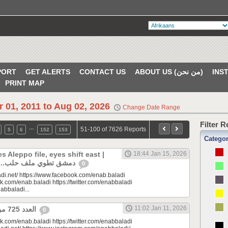
PORT
GET ALERTS
CONTACT US
ABOUT US (من نحن)
PRINT MAP
r 01, 2011 to Aug 02, 2026
Change Date Range
Filter 
…
51-100 of 7626 Reports
5
6
152
153
Catego
 Aleppo file, eyes shift east |
18:44 Jan 15, 2026
دمشق تطوي ملف حلب.. الأنظار إلى الشرق
0
di.net/ https://www.facebook.com/enab.baladi
k.com/enab.baladi https://twitter.com/enabbaladi
nabbaladi...
11:02 Jan 11, 2026
العدد 725 من جريدة عنب بلدي
0
k.com/enab.baladi https://twitter.com/enabbaladi