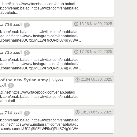
di.net/ https://www.facebook.com/enab.baladi
k.com/enab.baladi https://twitter.com/enabbaladi
nabbaladi...
13:18 Nov 09, 2025
العدد 716 من جريدة عنب بلدي
0
k.com/enab.baladi https://twitter.com/enabbaladi
adi.net/ https://www.instagram.com/enabbaladi/
be.com/channel/UCfqSMELWF9cQPbiB74gYuWA...
17:28 Nov 02, 2025
العدد 715 من جريدة عنب بلدي
0
k.com/enab.baladi https://twitter.com/enabbaladi
adi.net/ https://www.instagram.com/enabbaladi/
be.com/channel/UCfqSMELWF9cQPbiB74gYuWA...
 the new Syrian army |تحديات
21:04 Oct 30, 2025
الجيش السوري الجديد
0
di.net/ https://www.facebook.com/enab.baladi
k.com/enab.baladi https://twitter.com/enabbaladi
nabbaladi...
10:13 Oct 26, 2025
العدد 714 من جريدة عنب بلدي
0
k.com/enab.baladi https://twitter.com/enabbaladi
adi.net/ https://www.instagram.com/enabbaladi/
be.com/channel/UCfqSMELWF9cQPbiB74gYuWA...