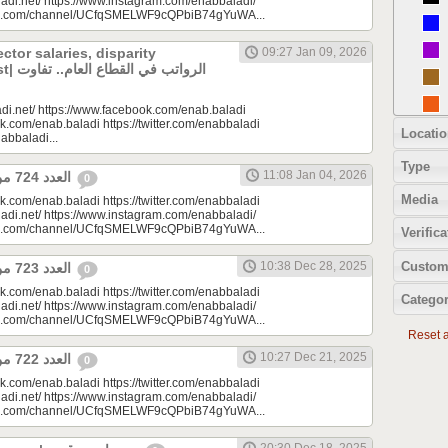
adi.net/ https://www.instagram.com/enabbaladi/
be.com/channel/UCfqSMELWF9cQPbiB74gYuWA...
ector salaries, disparity
09:27 Jan 09, 2026
الرواتب
di.net/ https://www.facebook.com/enab.baladi
k.com/enab.baladi https://twitter.com/enabbaladi
Locatio
nabbaladi...
Type
11:08 Jan 04, 2026
العدد 724 من جريدة عنب بلدي
0
Media
k.com/enab.baladi https://twitter.com/enabbaladi
adi.net/ https://www.instagram.com/enabbaladi/
be.com/channel/UCfqSMELWF9cQPbiB74gYuWA...
Verifica
Custom
10:38 Dec 28, 2025
العدد 723 من جريدة عنب بلدي
0
k.com/enab.baladi https://twitter.com/enabbaladi
Categor
adi.net/ https://www.instagram.com/enabbaladi/
be.com/channel/UCfqSMELWF9cQPbiB74gYuWA...
Reset al
10:27 Dec 21, 2025
العدد 722 من جريدة عنب بلدي
0
k.com/enab.baladi https://twitter.com/enabbaladi
adi.net/ https://www.instagram.com/enabbaladi/
be.com/channel/UCfqSMELWF9cQPbiB74gYuWA...