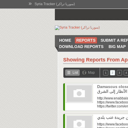
»
Syria Tracker (سوريا تراكر)
HOME
REPORTS
SUBMIT A RE
DOWNLOAD REPORTS
BIG MAP
Showing Reports From
Ap
List
Map
1
2
3
4
Damascus closes
http://www.enabbala
https://www.faceboo
https://twitter.com/e
https://www.faceboo