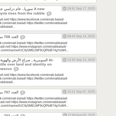
سوريا.. عام دراسي A new
19:41 Sep 17, 2025
Syria rises from the rubble
0
di.net/ https://www.facebook.com/enab.baladi
k.com/enab.baladi https://twitter.com/enabbaladi
nabbaladi...
09:43 Sep 14, 2025
العدد 708 من جريدة عنب بلدي
0
k.com/enab.baladi https://twitter.com/enabbaladi
adi.net/ https://www.instagram.com/enabbaladi/
be.com/channel/UCfqSMELWF9cQPbiB74gYuWA...
السومرية.. صراع الأرض والهو Al-
13:45 Sep 13, 2025
ttle over land and identity on
amascus
0
di.net/ https://www.facebook.com/enab.baladi
k.com/enab.baladi https://twitter.com/enabbaladi
nabbaladi...
10:21 Sep 07, 2025
العدد 707 من جريدة عنب بلدي
0
k.com/enab.baladi https://twitter.com/enabbaladi
adi.net/ https://www.instagram.com/enabbaladi/
be.com/channel/UCfqSMELWF9cQPbiB74gYuWA...
11:00 Aug 03, 2025
العدد 702 من جريدة عنب بلدي