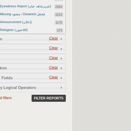
Eyewitness Report (تقريرشاهد عيان)
2054
Missing-مفقود / Detained-مُعتقل
1013
Announcement (إعلان)
1175
Refugees (اللاجئون)
573
Article (مقالة)
Clear
1672
n
Food Tampering (عّبّث بالغذاء)
2
Clear
Revenge Killings (القتل بدافع الانتقام)
11
Clear
Twitter Report (تقرير تويتر)
2650
Clear
tion
Water Tampering (عّبّث بالمياه)
2
Clear
Rape (اغتصاب)
 Fields
13
Relief Aid (مساعدات الإغاثة)
210
y Logical Operators
l filters
FILTER REPORTS