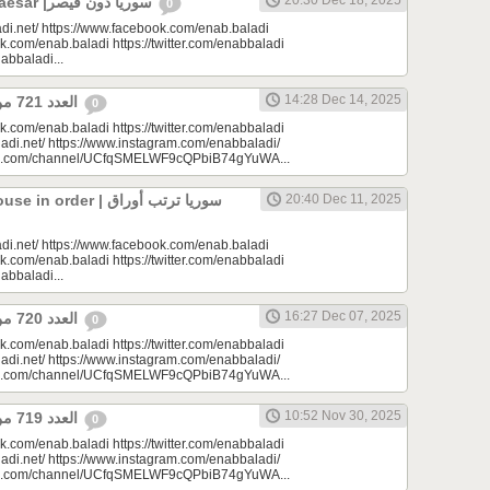
20:30 Dec 18, 2025
Syria Without Caesar |سوريا دون قيصر
0
di.net/ https://www.facebook.com/enab.baladi
k.com/enab.baladi https://twitter.com/enabbaladi
nabbaladi...
14:28 Dec 14, 2025
العدد 721 من جريدة عنب بلدي
0
k.com/enab.baladi https://twitter.com/enabbaladi
adi.net/ https://www.instagram.com/enabbaladi/
be.com/channel/UCfqSMELWF9cQPbiB74gYuWA...
rder | سوريا ترتب أوراق
20:40 Dec 11, 2025
di.net/ https://www.facebook.com/enab.baladi
k.com/enab.baladi https://twitter.com/enabbaladi
nabbaladi...
16:27 Dec 07, 2025
العدد 720 من جريدة عنب بلدي
0
k.com/enab.baladi https://twitter.com/enabbaladi
adi.net/ https://www.instagram.com/enabbaladi/
be.com/channel/UCfqSMELWF9cQPbiB74gYuWA...
10:52 Nov 30, 2025
العدد 719 من جريدة عنب بلدي
0
k.com/enab.baladi https://twitter.com/enabbaladi
adi.net/ https://www.instagram.com/enabbaladi/
be.com/channel/UCfqSMELWF9cQPbiB74gYuWA...