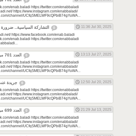
0
k.com/enab.baladi https://twitter.com/enabbaladi
adi.net/ https://www.instagram.com/enabbaladi/
be.com/channel/UCfqSMELWF9cQPbiB74gYuWA...
11:36 Jul 30, 2025
التشاركة السياسية.. ضرورة المرحلة في سوريا
0
di.net/ https://www.facebook.com/enab.baladi
k.com/enab.baladi https://twitter.com/enabbaladi
nabbaladi...
13:13 Jul 27, 2025
العدد 701 من جريدة عنب بلدي
0
k.com/enab.baladi https://twitter.com/enabbaladi
adi.net/ https://www.instagram.com/enabbaladi/
be.com/channel/UCfqSMELWF9cQPbiB74gYuWA...
12:50 Jul 20, 2025
جريدة عنب بلدي - العدد 700
0
k.com/enab.baladi https://twitter.com/enabbaladi
adi.net/ https://www.instagram.com/enabbaladi/
be.com/channel/UCfqSMELWF9cQPbiB74gYuWA...
21:29 Jul 13, 2025
⁨العدد 699 من جريدة عنب بلدي⁩
0
k.com/enab.baladi https://twitter.com/enabbaladi
adi.net/ https://www.instagram.com/enabbaladi/
be.com/channel/UCfqSMELWF9cQPbiB74gYuWA...