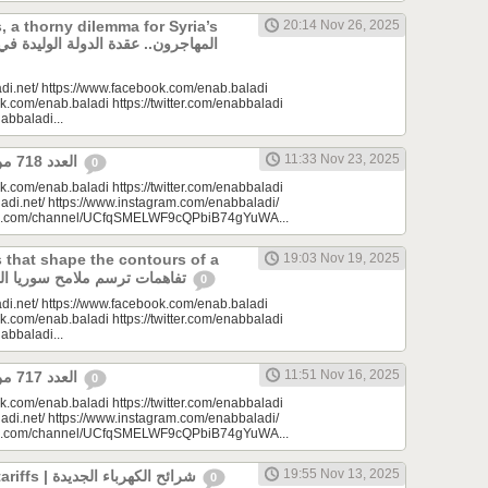
, a thorny dilemma for Syria’s
20:14 Nov 26, 2025
di.net/ https://www.facebook.com/enab.baladi
k.com/enab.baladi https://twitter.com/enabbaladi
nabbaladi...
11:33 Nov 23, 2025
العدد 718 من جريدة عنب بلدي
0
k.com/enab.baladi https://twitter.com/enabbaladi
adi.net/ https://www.instagram.com/enabbaladi/
be.com/channel/UCfqSMELWF9cQPbiB74gYuWA...
that shape the contours of a
19:03 Nov 19, 2025
new Syria| تفاهمات ترسم ملامح سوريا الجديدة
0
di.net/ https://www.facebook.com/enab.baladi
k.com/enab.baladi https://twitter.com/enabbaladi
nabbaladi...
11:51 Nov 16, 2025
العدد 717 من جريدة عنب بلدي
0
k.com/enab.baladi https://twitter.com/enabbaladi
adi.net/ https://www.instagram.com/enabbaladi/
be.com/channel/UCfqSMELWF9cQPbiB74gYuWA...
19:55 Nov 13, 2025
New electricity tariffs | شرائح الكهرباء الجديدة
0