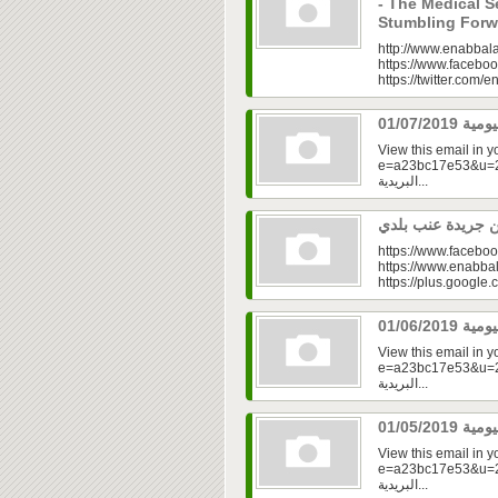
- The Medical Se
Stumbling For
http://www.enabbala
https://www.faceboo
https://twitter.com/e
View this email in 
e=a23bc17e53&u=2f
البريدية...
https://www.faceboo
https://www.enabbal
https://plus.googl
View this email in 
e=a23bc17e53&u=2f
البريدية...
View this email in 
e=a23bc17e53&u=2fd
البريدية...