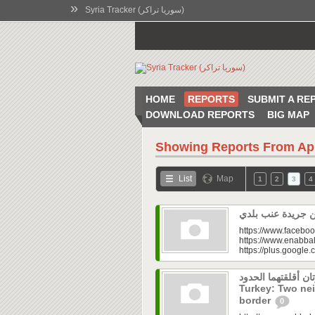
»
Syria Tracker (سوريا تراكر)
HOME
REPORTS
SUBMIT A RE
DOWNLOAD REPORTS
BIG MAP
Showing Reports From
Ap
List
Map
1
2
3
4
https://www.faceboo
https://www.enabbal
https://plus.googl
. جارتان أقلقتهما الحدود
Turkey: Two nei
border
0