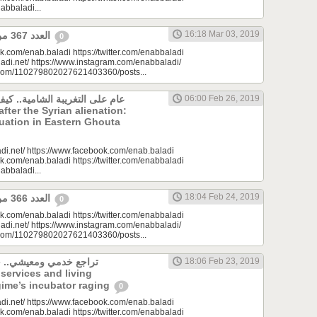
nabbaladi...
16:18 Mar 03, 2019
العدد 367 من جريدة عنب بلدي
0
k.com/enab.baladi https://twitter.com/enabbaladi
adi.net/ https://www.instagram.com/enabbaladi/
e.com/110279802027621403360/posts...
عام على التغريبة الشامية.. كي
06:00 Feb 26, 2019
uation in Eastern Ghouta
di.net/ https://www.facebook.com/enab.baladi
k.com/enab.baladi https://twitter.com/enabbaladi
nabbaladi...
18:04 Feb 24, 2019
العدد 366 من جريدة عنب بلدي
0
k.com/enab.baladi https://twitter.com/enabbaladi
adi.net/ https://www.instagram.com/enabbaladi/
e.com/110279802027621403360/posts...
تراجع خدمي ومعيشي.. ح
18:06 Feb 23, 2019
 services and living
gime’s incubator raging
0
di.net/ https://www.facebook.com/enab.baladi
k.com/enab.baladi https://twitter.com/enabbaladi