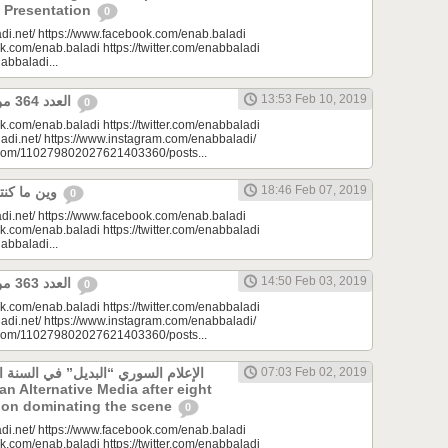
d Presentation
0
di.net/ https://www.facebook.com/enab.baladi
k.com/enab.baladi https://twitter.com/enabbaladi
nabbaladi...
13:53 Feb 10, 2019
العدد 364 من جريدة عنب بلدي
0
k.com/enab.baladi https://twitter.com/enabbaladi
adi.net/ https://www.instagram.com/enabbaladi/
e.com/110279802027621403360/posts...
18:46 Feb 07, 2019
وين ما كنتو تكونو(الحلقة 97)
0
di.net/ https://www.facebook.com/enab.baladi
k.com/enab.baladi https://twitter.com/enabbaladi
nabbaladi...
14:50 Feb 03, 2019
العدد 363 من جريدة عنب بلدي
0
k.com/enab.baladi https://twitter.com/enabbaladi
adi.net/ https://www.instagram.com/enabbaladi/
e.com/110279802027621403360/posts...
الإعلام السوري “البديل” في السنة ا
07:03 Feb 02, 2019
tion dominating the scene
0
di.net/ https://www.facebook.com/enab.baladi
k.com/enab.baladi https://twitter.com/enabbaladi