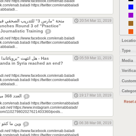
di.net/ https://www.facebook.com/enab.baladi
k.com/enab.baladi https://twitter.com/enabbaladi
nabbaladi...
منحة “مارس 3” للتدريب الص
20:54 Mar 11, 2019
unches Round 3 of “Practice”
 Journalistic Training
0
di.net/ https://www.facebook.com/enab.baladi
Locatio
k.com/enab.baladi https://twitter.com/enabbaladi
nabbaladi...
Type
هل انتهت “بروباغان - Has
05:59 Mar 11, 2019
Media
anda in Syria reached an end?
Verifica
di.net/ https://www.facebook.com/enab.baladi
k.com/enab.baladi https://twitter.com/enabbaladi
Custom
nabbaladi...
Categor
19:17 Mar 10, 2019
العدد 368 من جريدة عنب بلدي
0
Reset al
k.com/enab.baladi https://twitter.com/enabbaladi
adi.net/ https://www.instagram.com/enabbaladi/
e.com/110279802027621403360/posts...
06:38 Mar 08, 2019
وين ما كنتو تكونو (الحلقة 101)
0
di.net/ https://www.facebook.com/enab.baladi
k.com/enab.baladi https://twitter.com/enabbaladi