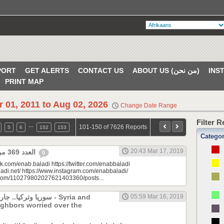
PORT
GET ALERTS
CONTACT US
ABOUT US (من نحن)
PRINT MAP
r 01, 2011 to Aug 02, 2026
Change Date Range
Filter 
…
101-150 of 7626 Reports
5
6
152
153
Catego
20:43 Mar 17, 2019
العدد 369 من جريدة عنب بلدي
0
k.com/enab.baladi https://twitter.com/enabbaladi
adi.net/ https://www.instagram.com/enabbaladi/
e.com/110279802027621403360/posts...
سوريا وتركيا. - Syria and
05:59 Mar 16, 2019
ghbors worried over the