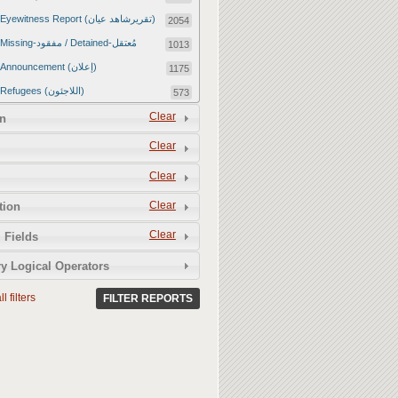
Eyewitness Report (تقريرشاهد عيان)
2054
Missing-مفقود / Detained-مُعتقل
1013
Announcement (إعلان)
1175
Refugees (اللاجئون)
573
Article (مقالة)
Clear
1672
n
Food Tampering (عّبّث بالغذاء)
2
Clear
Revenge Killings (القتل بدافع الانتقام)
11
Clear
Twitter Report (تقرير تويتر)
2650
Clear
tion
Water Tampering (عّبّث بالمياه)
2
Clear
Rape (اغتصاب)
 Fields
13
Relief Aid (مساعدات الإغاثة)
210
y Logical Operators
l filters
FILTER REPORTS