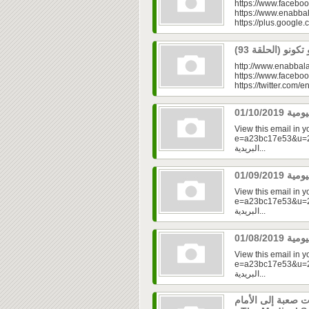
https://www.faceboo
https://www.enabbal
https://plus.googl
http://www.enabbala
https://www.faceboo
https://twitter.com/e
View this email in 
e=a23bc17e53&u=2fd
البريدية...
View this email in 
e=a23bc17e53&u=2fd
البريدية...
View this email in 
e=a23bc17e53&u=2f
البريدية...
 صعبة إلى الأمام