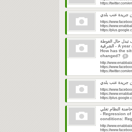
https://twitter.com/e
https://www.faceboo
https://www.enabbal
https://plus.googl
ف تبدل حال الغوطة
الشرقية - A year after the Syrian alienation:
How has the sit
changed?
0
http://www.enabbala
https://www.faceboo
https://twitter.com/e
https://www.faceboo
https://www.enabbal
https://plus.googl
اضنة النظام تغلي
- Regression of
conditions: Re
http://www.enabbala
https://www.faceboo