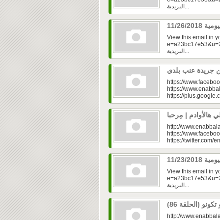
البريدية...
View this email in 
e=a23bc17e53&u=2fd
البريدية...
https://www.faceboo
https://www.enabbal
https://plus.googl
http://www.enabbala
https://www.faceboo
https://twitter.com/e
View this email in 
e=a23bc17e53&u=2f
البريدية...
http://www.enabbala