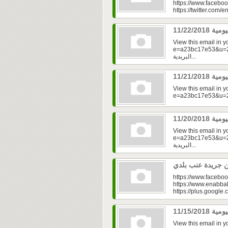
https://www.faceboo
https://twitter.com/e
View this email in 
e=a23bc17e53&u=2fd
البريدية...
View this email in 
View this email in 
e=a23bc17e53&u=2fd
البريدية...
https://www.faceboo
https://www.enabbal
https://plus.googl
View this email in 