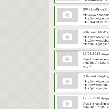
http://www.enabbala
https://www.faceboo
https://twitter.com/e
https://www.faceboo
https://www.enabbal
https://plus.googl
View this email in 
e=a23bc17e53&u=2fd
البريدية...
https://www.faceboo
https://www.enabbal
https://plus.googl
View this email in 
e=a23bc17e53&u=2fd