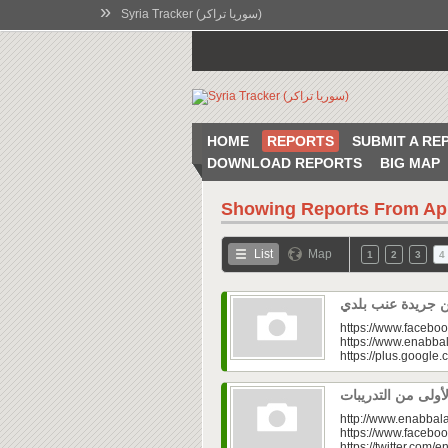
»
Syria Tracker (سوريا تراكر)
HOME
REPORTS
SUBMIT A RE
DOWNLOAD REPORTS
BIG MAP
Showing Reports From
Ap
List
Map
1
2
3
4
https://www.faceboo
https://www.enabbal
https://plus.googl
http://www.enabbala
https://www.faceboo
https://twitter.com/e