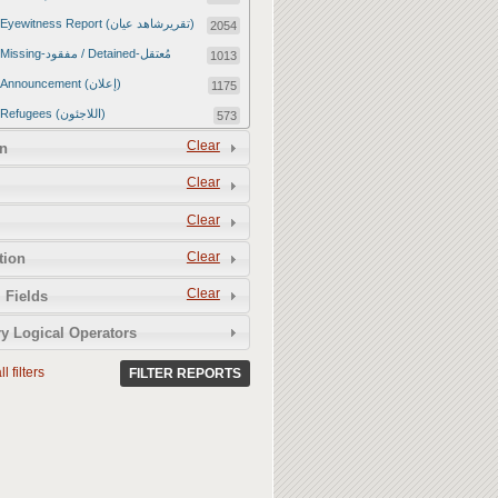
Eyewitness Report (تقريرشاهد عيان)
2054
Missing-مفقود / Detained-مُعتقل
1013
Announcement (إعلان)
1175
Refugees (اللاجئون)
573
Article (مقالة)
Clear
1672
n
Food Tampering (عّبّث بالغذاء)
2
Clear
Revenge Killings (القتل بدافع الانتقام)
11
Clear
Twitter Report (تقرير تويتر)
2650
Clear
tion
Water Tampering (عّبّث بالمياه)
2
Clear
Rape (اغتصاب)
 Fields
13
Relief Aid (مساعدات الإغاثة)
210
y Logical Operators
l filters
FILTER REPORTS