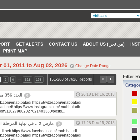
PORT
GET ALERTS
CONTACT US
ABOUT US (من نحن)
PRINT MAP
r 01, 2011 to Aug 02, 2026
Change Date Range
Filter 
…
151-200 of 7626 Reports
5
6
152
153
Catego
20:18 Dec 16, 2018
العدد 356 من جريدة عنب بلدي
0
k.com/enab.baladi https://twitter.com/enabbaladi
adi.net/ https://www.instagram.com/enabbaladi/
e.com/110279802027621403360/posts...
17:28 Dec 15, 2018
مارس 2 .. في نهاية المرحلة الأولى من التدريبات
0
di.net/ https://www.facebook.com/enab.baladi
k.com/enab.baladi https://twitter.com/enabbaladi
nabbaladi...