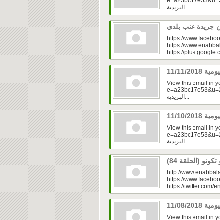
e=a23bc17e53&u=2f
البريدية...
https://www.faceboo
https://www.enabbal
https://plus.googl
View this email in 
e=a23bc17e53&u=2fd
البريدية...
View this email in 
e=a23bc17e53&u=2fd
البريدية...
http://www.enabbala
https://www.faceboo
https://twitter.com/e
View this email in 