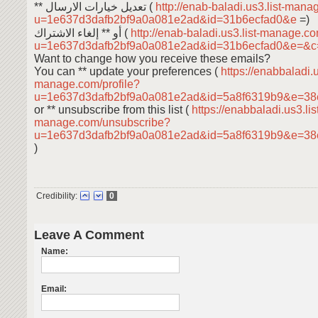
** تعديل خيارات الارسال (
http://enab-baladi.us3.list-mana
u=1e637d3dafb2bf9a0a081e2ad&id=31b6ecfad0&e
=)
أو ** إلغاء الاشتراك (
http://enab-baladi.us3.list-manage.c
u=1e637d3dafb2bf9a0a081e2ad&id=31b6ecfad0&e=&
Want to change how you receive these emails?
You can ** update your preferences (
https://enabbaladi.u
manage.com/profile?
u=1e637d3dafb2bf9a0a081e2ad&id=5a8f6319b9&e=38
or ** unsubscribe from this list (
https://enabbaladi.us3.lis
manage.com/unsubscribe?
u=1e637d3dafb2bf9a0a081e2ad&id=5a8f6319b9&e=38ea
)
Credibility:
0
Leave A Comment
Name:
Email: