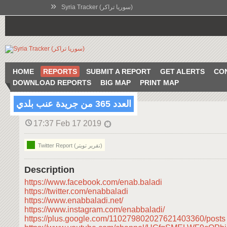
»
Syria Tracker (سوريا تراكر)
HOME
REPORTS
SUBMIT A REPORT
GET ALERTS
CO
DOWNLOAD REPORTS
BIG MAP
PRINT MAP
العدد 365 من جريدة عنب بلدي
17:37 Feb 17 2019
Twitter Report (تقرير تويتر)
Description
https://www.facebook.com/enab.baladi
https://twitter.com/enabbaladi
https://www.enabbaladi.net/
https://www.instagram.com/enabbaladi/
https://plus.google.com/110279802027621403360/posts