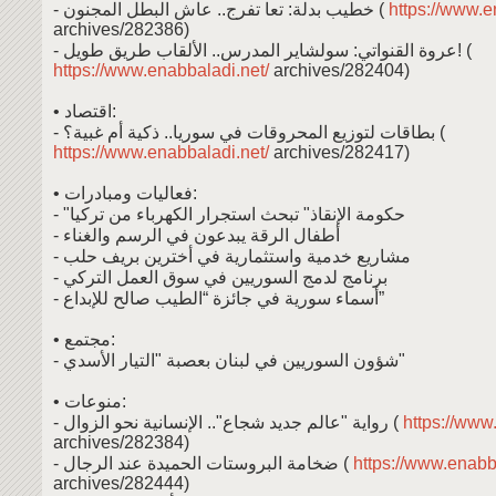
- خطيب بدلة: تعا تفرج.. عاش البطل المجنون (
https://www.e
archives/282386)
- عروة القنواتي: سولشاير المدرس.. الألقاب طريق طويل! (
https://www.enabbaladi.net/
archives/282404)
• اقتصاد:
- بطاقات لتوزيع المحروقات في سوريا.. ذكية أم غبية؟ (
https://www.enabbaladi.net/
archives/282417)
• فعاليات ومبادرات:
- "حكومة الإنقاذ" تبحث استجرار الكهرباء من تركيا
- أطفال الرقة يبدعون في الرسم والغناء
- مشاريع خدمية واستثمارية في أخترين بريف حلب
- برنامج لدمج السوريين في سوق العمل التركي
- أسماء سورية في جائزة “الطيب صالح للإبداع”
• مجتمع:
- شؤون السوريين في لبنان بعصبة "التيار الأسدي"
• منوعات:
- رواية "عالم جديد شجاع".. الإنسانية نحو الزوال (
https://www
archives/282384)
- ضخامة البروستات الحميدة عند الرجال (
https://www.enabba
archives/282444)