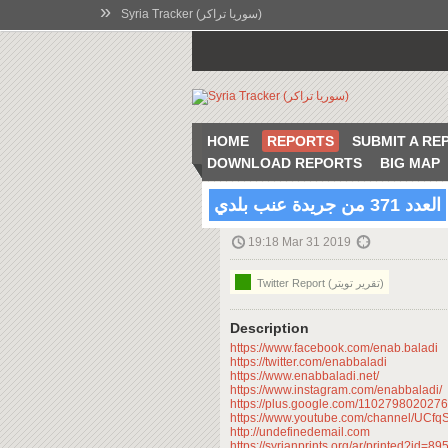
»
Syria Tracker (سوريا تراكر)
HOME
REPORTS
SUBMIT A RE
DOWNLOAD REPORTS
BIG MAP
العدد 371 من جريدة عنب بلدي
19:18 Mar 31 2019
Twitter Report (تقرير تويتر)
Description
https://www.facebook.com/enab.baladi
https://twitter.com/enabbaladi
https://www.enabbaladi.net/
https://www.instagram.com/enabbaladi/
https://plus.google.com/110279802027
https://www.youtube.com/channel/U
http://undefinedemail.com
https://syrianprints.org/ar/printed?id=8