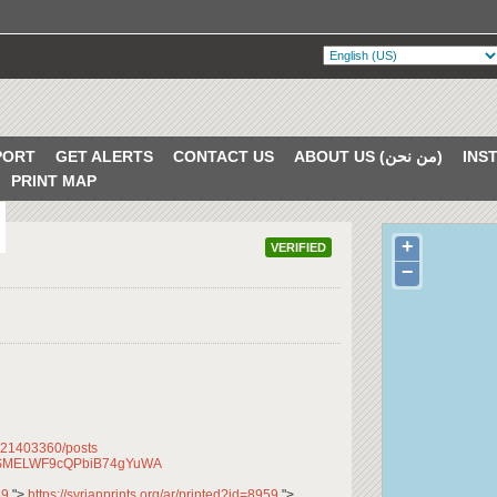
PORT
GET ALERTS
CONTACT US
ABOUT US (من نحن)
PRINT MAP
+
VERIFIED
−
621403360/posts
CfqSMELWF9cQPbiB74gYuWA
959
">
https://syrianprints.org/ar/printed?id=8959
">