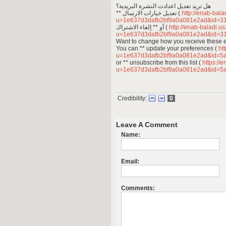
هل تريد تعديل اعدادت النشرة البريدية؟
** تعديل خيارات الارسال (
http://enab-bala
u=1e637d3dafb2bf9a0a081e2ad&id=3
أو ** إلغاء الاشتراك (
http://enab-baladi.u
u=1e637d3dafb2bf9a0a081e2ad&id=3
Want to change how you receive these 
You can ** update your preferences (
htt
u=1e637d3dafb2bf9a0a081e2ad&id=5
or ** unsubscribe from this list (
https://
u=1e637d3dafb2bf9a0a081e2ad&id=5
Credibility:
0
Leave A Comment
Name:
Email:
Comments: