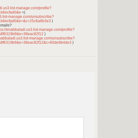
di.us3.list-manage.com/profile?
1b6ecfad0&e
=)
s3.list-manage.com/unsubscribe?
1b6ecfad0&e=&c=25c6a6b3e3
)
emails?
ps://enabbaladi.us3.list-manage.com/profile?
a8f6319b9&e=38eac82f12
)
enabbaladi.us3.list-manage.com/unsubscribe?
a8f6319b9&e=38eac82f12&c=60de9b4de3
)