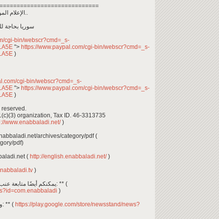
=============================
الإعلام الموجّه يشوه الحقيقة في بلادنا ويطيل أمد الحرب..
سوريا بحاجة ل
om/cgi-bin/webscr?cmd=_s-
DLA5E
">
https://www.paypal.com/cgi-bin/webscr?cmd=_s-
DLA5E
)
al.com/cgi-bin/webscr?cmd=_s-
DLA5E
">
https://www.paypal.com/cgi-bin/webscr?cmd=_s-
DLA5E
)
 reserved.
1(c)(3) organization, Tax ID. 46-3313735
p://www.enabbaladi.net/
)
بإمكانكم تصفح وتحميل أعداد: ** enabbaladi.net/archives/category/pdf (
gory/pdf)
glish.enabbaladi.net (
http://english.enabbaladi.net/
)
enabbaladi.tv
)
يمكنكم أيضًا متابعة عنب بلدي عن طريق تحميل تطبيق آندرويد من هنا: ** (
ails?id=com.enabbaladi
)
وإضافة عنب بلدي إلى غوغل نيوز ستاند من هنا: ** (
https://play.google.com/store/newsstand/news?