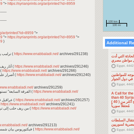
959
">
https://syrianprints.org/ar/printed?id=8959
------
------
100 km
100 mi
org/ar/printed?id=8959
">
959
">
https://syrianprints.org/ar/printed?id=8959
">
959
)
Additional R
- ترامب يهدي أرضًا سورية لإسرائيل.. ما قصة الجولان (
https://www.enabbaladi.net/
archives/291238)
ادثة التي أدت
ل مواطن مصري
Egypt, 4442
- آثار ريف حمص إلى الواجهة بعد اعتقال منهل الصلوح (
https://www.enabbaladi.net/
archives/291246)
واشنطن تضيق الخناق على إيران (
https://www.enabbaladi.net/
archives/291266)
- أضرار على السكان وفي المكان.. تنظيم "الدولة" هُزم (
https://www.enabbaladi.net/
archives/291240)
جه للمواطنين
في دول الجوار
Egypt, 4442
/www.enabbaladi.net/
archives/291259)
- "الفرقة السابعة" تستولي على منازل المدنيين في حوض اليرموك (
https://www.enabbaladi.net/
A Call for th
than 40 Syrians 
- عراقيل في طريق المواصلات من الغوطة إلى دمشق (
https://www.enabbaladi.net/
archives/291257)
من أجل اطلاق سراح أكثر من ( 40 )
https://www.enabbaladi.net/
archives/291241)
مُعتقلاً سورياً
- من ريف حلب إلى تركيا.. محاصيل الشمال تسوق بالليرة التركية (
https://www.enabbaladi.net/
Egypt, 4442
تقال السلطات
مصرية لسوريين
w.enabbaladi.net/
archives/291213)
- فيكتوريوس بيان شمس: الإسلام والغرب والديموقراطية المزعومة (
https://www.enabbaladi.net/
Egypt, 4442