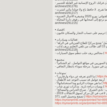
archives/291276)
archives/291217)
archives/291215)
• اقتصاد:
- ترميم على حساب التجار والسكان غائبون (
• فعاليات ومبادرات:
archives/291219)
- مجالس ريف حلب تنظّم سوق السيارات (
ht
• مجتمع:
• منوعات:
- ما الذي تعرفه عن دواء وارفارين؟ (
https:/
- أربعة عوامل قد تسبب التوحد عند الأطفال
- ما هي موجات الراديو وما استخداماتها؟ (
htt
- يوميات دراجة نارية.. مذكرات ثوري شاب (
ht
- لاعب في كل مركز لسوق الانتقالات 2019
تصفح وتحميل العدد 371 (
https://syrianpri
https://syrianprints.org/ar/printed?id=8
https://syrianprints.org/ar/printed?id=8