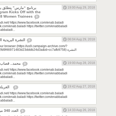
19:00 Aug 29, 2018
ogram Kicks Off with the
of 8 Women Trainees
0
di.net/ https://www.facebook.com/enab.baladi
k.com/enab.baladi https://twitter.com/enabbaladi
nabbaladi...
06:04 Aug 29, 2018
النشرة البريدية اليومية 08/29/2018
0
your browser (https://us9.campaign-archive.com/?
9f46971483d23dddb24d3a&id=cc7afb9758) النشرة
19:00 Aug 28, 2018
محمد.. قصاب أبًا عن جد | مِرحبا
0
di.net/ https://www.facebook.com/enab.baladi
k.com/enab.baladi https://twitter.com/enabbaladi
nabbaladi...
19:42 Aug 27, 2018
الغربلة | مونتيسوري 101
0
di.net/ https://www.facebook.com/enab.baladi
k.com/enab.baladi https://twitter.com/enabbaladi
nabbaladi...
14:33 Aug 26, 2018
العدد 340 من جريدة عنب بلدي
0