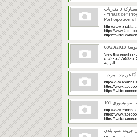
برنامج “مارس” ينطلق بمشاركة 8 متدربات
- “Practice” Pr
Participation 
http://www.enabbala
https://www.faceboo
https://twitter.com/e
View this email in 
e=a23bc17e53&u=2fd
البريدية...
http://www.enabbala
https://www.faceboo
https://twitter.com/e
http://www.enabbala
https://www.faceboo
https://twitter.com/e