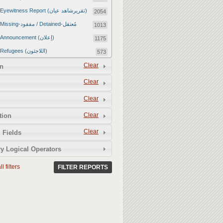
Eyewitness Report (تقريرشاهد عيان)
2054
Missing-مفقود / Detained-مُعتقل
1013
Announcement (إعلان)
1175
Refugees (اللاجئون)
573
Article (مقالة)
Clear
1672
n
Food Tampering (عّبّث بالغذاء)
2
Clear
Revenge Killings (القتل بدافع الانتقام)
11
Clear
Twitter Report (تقرير تويتر)
2650
Clear
tion
Water Tampering (عّبّث بالمياه)
2
Clear
Rape (اغتصاب)
 Fields
13
Relief Aid (مساعدات الإغاثة)
210
y Logical Operators
l filters
FILTER REPORTS