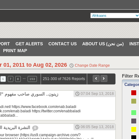
PORT
GET ALERTS
CONTACT US
ABOUT US (من نحن)
PRINT MAP
r 01, 2011 to Aug 02, 2026
Change Date Range
Filter 
…
251-300 of 7626 Reports
6
7
8
153
Catego
زينون.. السوري صاحب مفهوم "" |
07:04 Sep 13, 2018
di.net/ https://www.facebook.com/enab.baladi
k.com/enab.baladi https://twitter.com/enabbaladi
nabbaladi...
06:05 Sep 13, 2018
النشرة البريدية اليومية 09/13/2018
0
your browser (https://us9.campaign-archive.com/?