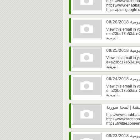
https://www.faceboo
https://www.enabbal
https://plus.googl
View this email in 
e=a23bc17e53&u=2fd
البريدية...
View this email in 
e=a23bc17e53&u=2f
البريدية...
View this email in 
e=a23bc17e53&u=2fd
البريدية...
http://www.enabbala
https://www.faceboo
https://twitter.com/e