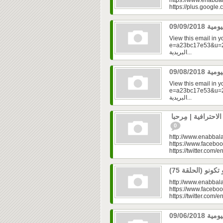
https://www.enabbal
https://plus.googl
View this email in 
e=a23bc17e53&u=2fd
البريدية...
View this email in 
e=a23bc17e53&u=2fd
البريدية...
حترافية | مِرحبا
0
http://www.enabbala
https://www.faceboo
https://twitter.com/e
http://www.enabbala
https://www.faceboo
https://twitter.com/e