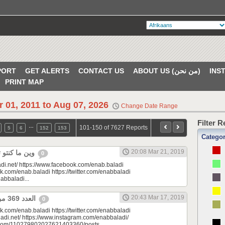
PORT
GET ALERTS
CONTACT US
ABOUT US (من نحن)
PRINT MAP
r 01, 2011 to Aug 07, 2026
Change Date Range
Filter 
…
101-150 of 7627 Reports
5
6
152
153
Catego
20:08 Mar 21, 2019
وين ما كنتو تكونو (الحلقة 103)
0
di.net/ https://www.facebook.com/enab.baladi
k.com/enab.baladi https://twitter.com/enabbaladi
nabbaladi...
20:43 Mar 17, 2019
العدد 369 من جريدة عنب بلدي
0
k.com/enab.baladi https://twitter.com/enabbaladi
adi.net/ https://www.instagram.com/enabbaladi/
e.com/110279802027621403360/posts...