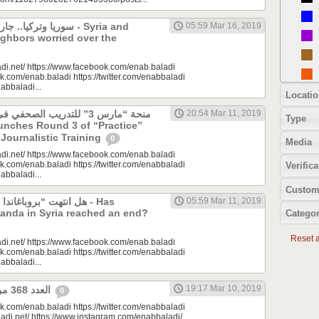
سوريا وتركيا. - Syria and
05:59 Mar 16, 2019
ghbors worried over the
di.net/ https://www.facebook.com/enab.baladi
k.com/enab.baladi https://twitter.com/enabbaladi
nabbaladi...
Locatio
منحة “مارس 3” للتدريب الص
20:54 Mar 11, 2019
Type
unches Round 3 of “Practice”
 Journalistic Training
0
Media
di.net/ https://www.facebook.com/enab.baladi
k.com/enab.baladi https://twitter.com/enabbaladi
Verifica
nabbaladi...
Custom
هل انتهت “بروباغان - Has
05:59 Mar 11, 2019
anda in Syria reached an end?
Categor
Reset al
di.net/ https://www.facebook.com/enab.baladi
k.com/enab.baladi https://twitter.com/enabbaladi
nabbaladi...
19:17 Mar 10, 2019
العدد 368 من جريدة عنب بلدي
0
k.com/enab.baladi https://twitter.com/enabbaladi
adi.net/ https://www.instagram.com/enabbaladi/