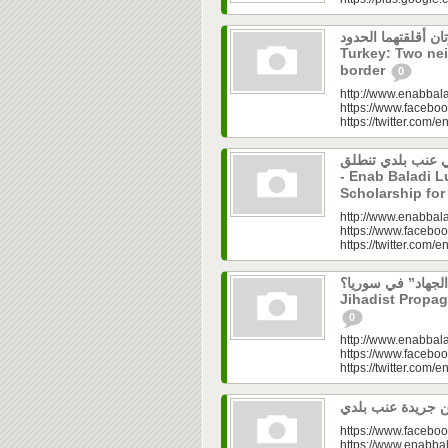
. جارتان أقلقتهما الحدود
Turkey: Two nei
border
0
http://www.enabbala
https://www.faceboo
https://twitter.com/e
حفي في عنب بلدي تنطلق
- Enab Baladi L
Scholarship for
http://www.enabbala
https://www.faceboo
https://twitter.com/e
دا الجهاد” في سوريا؟
Jihadist Propag
0
http://www.enabbala
https://www.faceboo
https://twitter.com/e
https://www.faceboo
https://www.enabbal