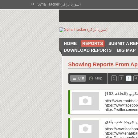
»
Syria Tracker (سوريا تراكر)
HOME
REPORTS
SUBMIT A RE
DOWNLOAD REPORTS
BIG MAP
Showing Reports From
Ap
List
Map
1
2
3
4
http://www.enabbala
https://www.faceboo
https://twitter.com/e
https://www.faceboo
https://www.enabbal
https://plus.googl