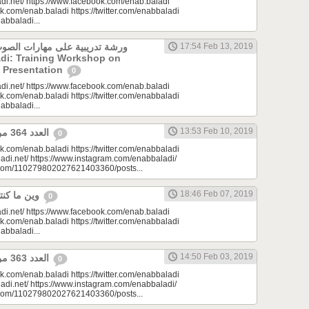
di.net/ https://www.facebook.com/enab.baladi
k.com/enab.baladi https://twitter.com/enabbaladi
nabbaladi...
ورشة تدريبية على مهارات الصوت
17:54 Feb 13, 2019
d Presentation
0
di.net/ https://www.facebook.com/enab.baladi
k.com/enab.baladi https://twitter.com/enabbaladi
nabbaladi...
13:53 Feb 10, 2019
العدد 364 من جريدة عنب بلدي
0
k.com/enab.baladi https://twitter.com/enabbaladi
adi.net/ https://www.instagram.com/enabbaladi/
e.com/110279802027621403360/posts...
18:46 Feb 07, 2019
وين ما كنتو تكونو(الحلقة 97)
0
di.net/ https://www.facebook.com/enab.baladi
k.com/enab.baladi https://twitter.com/enabbaladi
nabbaladi...
14:50 Feb 03, 2019
العدد 363 من جريدة عنب بلدي
0
k.com/enab.baladi https://twitter.com/enabbaladi
adi.net/ https://www.instagram.com/enabbaladi/
e.com/110279802027621403360/posts...