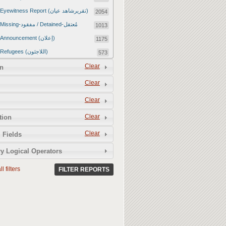
Eyewitness Report (تقريرشاهد عيان)
2054
Missing-مفقود / Detained-مُعتقل
1013
Announcement (إعلان)
1175
Refugees (اللاجئون)
573
Article (مقالة)
Clear
1672
n
Food Tampering (عّبّث بالغذاء)
2
Clear
Revenge Killings (القتل بدافع الانتقام)
11
Clear
Twitter Report (تقرير تويتر)
2651
Clear
tion
Water Tampering (عّبّث بالمياه)
2
Clear
Rape (اغتصاب)
 Fields
13
Relief Aid (مساعدات الإغاثة)
210
y Logical Operators
l filters
FILTER REPORTS