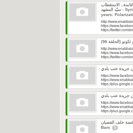
لثامنة.. الاستقطاب
سيّد المشهد - Syrian Alternative Media after eight
years: Polariza
http://www.enabbala
https://www.faceboo
https://twitter.com/e
http://www.enabbala
https://www.faceboo
https://twitter.com/e
https://www.faceboo
https://www.enabbal
https://plus.googl
https://www.faceboo
https://www.enabbal
https://plus.googl
أجساد غضة خلف القضبان - Small B
Bars
0