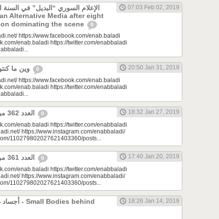
الإعلام السوري “البديل” في السنة ا
07:03 Feb 02, 2019
tion dominating the scene
0
di.net/ https://www.facebook.com/enab.baladi
k.com/enab.baladi https://twitter.com/enabbaladi
nabbaladi...
20:50 Jan 31, 2019
وين ما كنتو تكونو (الحلقة 96)
0
di.net/ https://www.facebook.com/enab.baladi
k.com/enab.baladi https://twitter.com/enabbaladi
nabbaladi...
18:32 Jan 27, 2019
العدد 362 من جريدة عنب بلدي
0
k.com/enab.baladi https://twitter.com/enabbaladi
adi.net/ https://www.instagram.com/enabbaladi/
e.com/110279802027621403360/posts...
17:40 Jan 20, 2019
العدد 361 من جريدة عنب بلدي
0
k.com/enab.baladi https://twitter.com/enabbaladi
adi.net/ https://www.instagram.com/enabbaladi/
e.com/110279802027621403360/posts...
odies behind
18:26 Jan 14, 2019