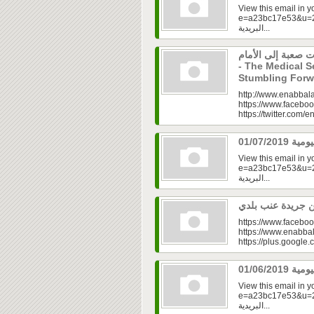
View this email in 
e=a23bc17e53&u=2f
البريدية...
 صعبة إلى الأمام
- The Medical Se
Stumbling For
http://www.enabbala
https://www.faceboo
https://twitter.com/e
View this email in 
e=a23bc17e53&u=2f
البريدية...
https://www.faceboo
https://www.enabbal
https://plus.googl
View this email in 
e=a23bc17e53&u=2f
البريدية...