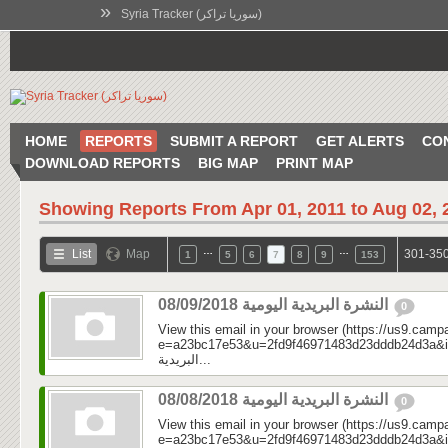
»
Syria Tracker (سوريا تراكر)
HOME
REPORTS
SUBMIT A REPORT
GET ALERTS
CO
DOWNLOAD REPORTS
BIG MAP
PRINT MAP
Showing Reports From
Apr 01, 2011 to Aug 02, 
…
…
List
Map
301-350
1
5
6
7
8
9
153
النشرة البريدية اليومية 08/09/2018
0
View this email in your browser (https://us9.camp
e=a23bc17e53&u=2fd9f46971483d23dddb24d3a&id=e2
البريدية...
النشرة البريدية اليومية 08/08/2018
0
View this email in your browser (https://us9.camp
e=a23bc17e53&u=2fd9f46971483d23dddb24d3a&id=12