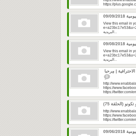
https://www.enabbal
https://plus.googl
View this email in 
e=a23bc17e53&u=2fd
البريدية...
View this email in 
e=a23bc17e53&u=2fd
البريدية...
حترافية | مِرحبا
0
http://www.enabbala
https://www.faceboo
https://twitter.com/e
http://www.enabbala
https://www.faceboo
https://twitter.com/e