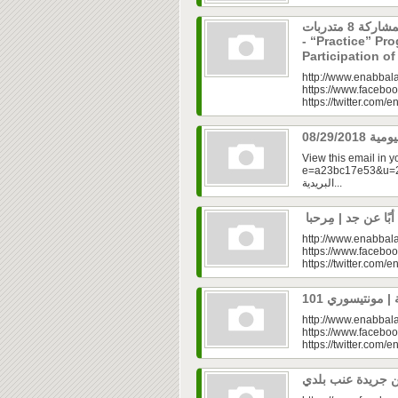
برنامج “مارس” ينطلق بمشاركة 8 متدربات
- “Practice” Pr
Participation 
http://www.enabbala
https://www.faceboo
https://twitter.com/e
View this email in 
e=a23bc17e53&u=2fd
البريدية...
http://www.enabbala
https://www.faceboo
https://twitter.com/e
http://www.enabbala
https://www.faceboo
https://twitter.com/e