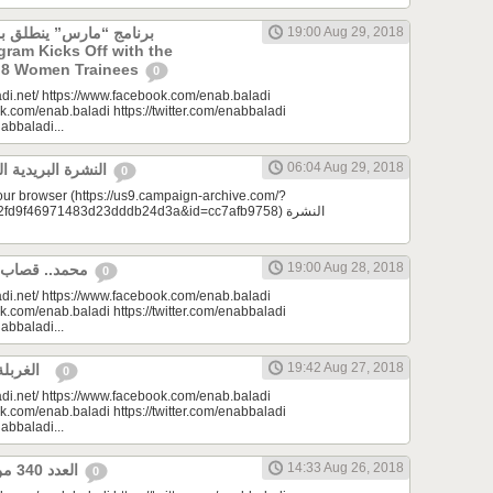
19:00 Aug 29, 2018
ogram Kicks Off with the
of 8 Women Trainees
0
di.net/ https://www.facebook.com/enab.baladi
k.com/enab.baladi https://twitter.com/enabbaladi
nabbaladi...
06:04 Aug 29, 2018
النشرة البريدية اليومية 08/29/2018
0
your browser (https://us9.campaign-archive.com/?
9f46971483d23dddb24d3a&id=cc7afb9758) النشرة
19:00 Aug 28, 2018
محمد.. قصاب أبًا عن جد | مِرحبا
0
di.net/ https://www.facebook.com/enab.baladi
k.com/enab.baladi https://twitter.com/enabbaladi
nabbaladi...
19:42 Aug 27, 2018
الغربلة | مونتيسوري 101
0
di.net/ https://www.facebook.com/enab.baladi
k.com/enab.baladi https://twitter.com/enabbaladi
nabbaladi...
14:33 Aug 26, 2018
العدد 340 من جريدة عنب بلدي
0