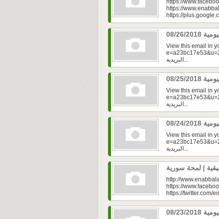
https://www.faceboo
https://www.enabbal
https://plus.googl
View this email in 
e=a23bc17e53&u=2fd
البريدية...
View this email in 
e=a23bc17e53&u=2f
البريدية...
View this email in 
e=a23bc17e53&u=2fd
البريدية...
http://www.enabbala
https://www.faceboo
https://twitter.com/e