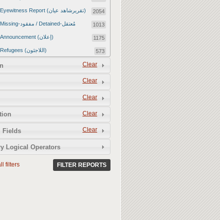
Eyewitness Report (تقريرشاهد عيان)
2054
Missing-مفقود / Detained-مُعتقل
1013
Announcement (إعلان)
1175
Refugees (اللاجئون)
573
Article (مقالة)
Clear
1672
n
Food Tampering (عّبّث بالغذاء)
2
Clear
Revenge Killings (القتل بدافع الانتقام)
11
Clear
Twitter Report (تقرير تويتر)
2650
Clear
tion
Water Tampering (عّبّث بالمياه)
2
Clear
Rape (اغتصاب)
 Fields
13
Relief Aid (مساعدات الإغاثة)
210
y Logical Operators
l filters
FILTER REPORTS