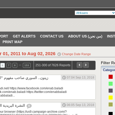
PORT
GET ALERTS
CONTACT US
ABOUT US (من نحن)
PRINT MAP
r 01, 2011 to Aug 02, 2026
Change Date Range
Filter 
…
251-300 of 7626 Reports
6
7
8
153
Catego
زينون.. السوري صاحب مفهوم "" |
07:04 Sep 13, 2018
di.net/ https://www.facebook.com/enab.baladi
k.com/enab.baladi https://twitter.com/enabbaladi
nabbaladi...
06:05 Sep 13, 2018
النشرة البريدية اليومية 09/13/2018
0
your browser (https://us9.campaign-archive.com/?