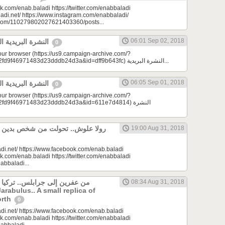
k.com/enab.baladi https://twitter.com/enabbaladi
adi.net/ https://www.instagram.com/enabbaladi/
e.com/110279802027621403360/posts...
06:01 Sep 02, 2018
النشرة البريدية اليومية 09/02/2018
0
your browser (https://us9.campaign-archive.com/?
e=a23bc17e53&u=2fd9f46971483d23dddb24d3a&id=dff9b643fc) النشرة البريدية...
06:05 Sep 01, 2018
النشرة البريدية اليومية 09/01/2018
0
your browser (https://us9.campaign-archive.com/?
d9f46971483d23dddb24d3a&id=611e7d4814) النشرة
19:00 Aug 31, 2018
di.net/ https://www.facebook.com/enab.baladi
k.com/enab.baladi https://twitter.com/enabbaladi
nabbaladi...
من عفرين إلى جرابلس.. تركيا
08:34 Aug 31, 2018
Jarabulus.. A small replica of
orth
0
di.net/ https://www.facebook.com/enab.baladi
k.com/enab.baladi https://twitter.com/enabbaladi