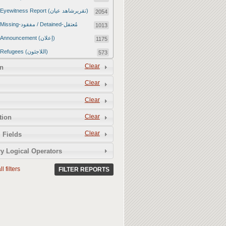
Eyewitness Report (تقريرشاهد عيان)
2054
Missing-مفقود / Detained-مُعتقل
1013
Announcement (إعلان)
1175
Refugees (اللاجئون)
573
Article (مقالة)
Clear
1672
n
Food Tampering (عّبّث بالغذاء)
2
Clear
Revenge Killings (القتل بدافع الانتقام)
11
Clear
Twitter Report (تقرير تويتر)
2651
Clear
tion
Water Tampering (عّبّث بالمياه)
2
Clear
Rape (اغتصاب)
 Fields
13
Relief Aid (مساعدات الإغاثة)
210
y Logical Operators
l filters
FILTER REPORTS