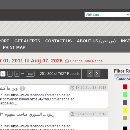
PORT
GET ALERTS
CONTACT US
ABOUT US (من نحن)
PRINT MAP
r 01, 2011 to Aug 07, 2026
Change Date Range
Filter 
…
251-300 of 7627 Reports
6
7
8
153
Catego
17:56 Sep 13, 2018
وين ما كنتو تكونو (الحلقة 76)
0
di.net/ https://www.facebook.com/enab.baladi
k.com/enab.baladi https://twitter.com/enabbaladi
nabbaladi...
زينون.. السوري صاحب مفهوم "" |
07:04 Sep 13, 2018
di.net/ https://www.facebook.com/enab.baladi