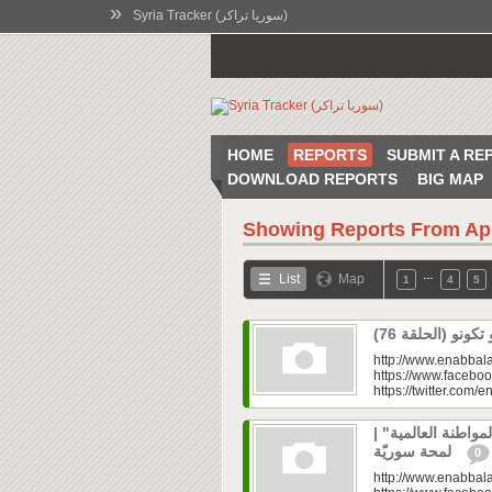
»
Syria Tracker (سوريا تراكر)
HOME
REPORTS
SUBMIT A RE
DOWNLOAD REPORTS
BIG MAP
Showing Reports From
Ap
…
List
Map
1
4
5
http://www.enabbala
https://www.faceboo
https://twitter.com/e
المواطنة العالمية
لمحة سوريّة
0
http://www.enabbala