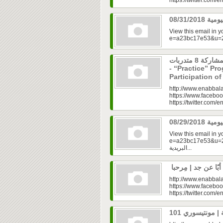
https://twitter.com/e
View this email in 
برنامج “مارس” ينطلق بمشاركة 8 متدربات
- “Practice” Pr
Participation 
http://www.enabbala
https://www.faceboo
https://twitter.com/e
View this email in 
e=a23bc17e53&u=2fd
البريدية...
http://www.enabbala
https://www.faceboo
https://twitter.com/e