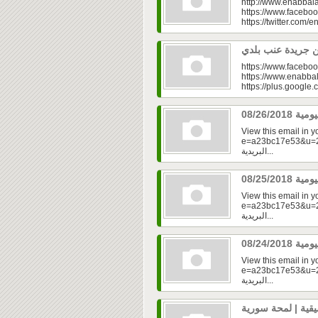
http://www.enabbala
https://www.faceboo
https://twitter.com/e
https://www.faceboo
https://www.enabbal
https://plus.googl
View this email in 
e=a23bc17e53&u=2fd
البريدية...
View this email in 
e=a23bc17e53&u=2f
البريدية...
View this email in 
e=a23bc17e53&u=2fd
البريدية...