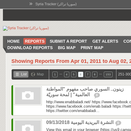
»
Syria Tracker (سوريا تراكر)
HOME
REPORTS
SUBMIT A REPORT
GET ALERTS
CO
DOWNLOAD REPORTS
BIG MAP
PRINT MAP
Showing Reports From
Apr 01, 2011 to Aug 02, 
…
…
List
Map
251-300
1
4
5
6
7
8
153
زينون.. السوري صاحب مفهوم "المواطنة
العالمية" | لمحة سوريّة
0
http://www.enabbaladi.net/ https://www.facebook.
https://www.facebook.com/enab.baladi https://twi
https://twitter.com/enabbaladi...
النشرة البريدية اليومية 09/13/2018
0
View this email in your browser (https://us9.camp