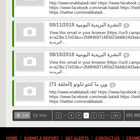
http://www.enabbaladi.net/ https://www.facebook.
https://www.facebook.com/enab.baladi https://twi
https://twitter.com/enabbaladi...
النشرة البريدية اليومية 08/11/2018
0
View this email in your browser (https://us9.camp
e=a23bc17e53&u=2fd9f46971483d23dddb24d3a&id=fd9
البريدية...
النشرة البريدية اليومية 08/10/2018
0
View this email in your browser (https://us9.camp
e=a23bc17e53&u=2fd9f46971483d23dddb24d3a&id=f27
البريدية...
وين ما كنتو تكونو (الحلقة 71)
0
http://www.enabbaladi.net/ https://www.facebook.
https://www.facebook.com/enab.baladi https://twi
https://twitter.com/enabbaladi...
…
…
List
Map
251-300
1
4
5
6
7
8
153
HOME
SUBMIT A REPORT
GET ALERTS
CONTACT US
CROWD