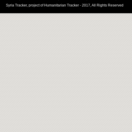
Syria Tracker, project of Humanitarian Tracker - 2017, All Rights Reserved