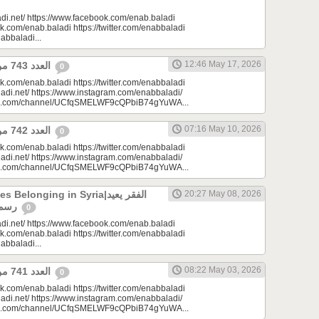
di.net/ https://www.facebook.com/enab.baladi
k.com/enab.baladi https://twitter.com/enabbaladi
nabbaladi...
12:46 May 17, 2026
العدد 743 من جريدة عنب بلدي
0
k.com/enab.baladi https://twitter.com/enabbaladi
adi.net/ https://www.instagram.com/enabbaladi/
be.com/channel/UCfqSMELWF9cQPbiB74gYuWA...
07:16 May 10, 2026
العدد 742 من جريدة عنب بلدي
0
k.com/enab.baladi https://twitter.com/enabbaladi
adi.net/ https://www.instagram.com/enabbaladi/
be.com/channel/UCfqSMELWF9cQPbiB74gYuWA...
longing in Syria|الفقر يعيد
20:27 May 08, 2026
رسم الانتماء في سوريا
0
di.net/ https://www.facebook.com/enab.baladi
k.com/enab.baladi https://twitter.com/enabbaladi
nabbaladi...
08:22 May 03, 2026
العدد 741 من جريدة عنب بلدي
0
k.com/enab.baladi https://twitter.com/enabbaladi
adi.net/ https://www.instagram.com/enabbaladi/
be.com/channel/UCfqSMELWF9cQPbiB74gYuWA...