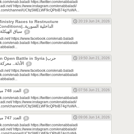
k.com/enab.baladi https://twitter.com/enabbaladi
adi.net/ https://www.instagram.com/enabbaladi/
be.com/channel/UCfqSMELWF9cQPbiB74gYuWA...
Ministry Races to Restructure
20:19 Jun 24, 2026
الداخلية السورية..
سباق الهيكلة في ظروف معقدة
0
di.net/ https://www.facebook.com/enab.baladi
k.com/enab.baladi https://twitter.com/enabbaladi
nabbaladi...
Open Battle in Syria |حرب
19:50 Jun 21, 2026
الأدلة.. معركة مفتوحة في سوريا
0
di.net/ https://www.facebook.com/enab.baladi
k.com/enab.baladi https://twitter.com/enabbaladi
nabbaladi...
07:56 Jun 21, 2026
العدد 748 من جريدة عنب بلدي
0
k.com/enab.baladi https://twitter.com/enabbaladi
adi.net/ https://www.instagram.com/enabbaladi/
be.com/channel/UCfqSMELWF9cQPbiB74gYuWA...
09:06 Jun 14, 2026
العدد 747 من جريدة عنب بلدي
0
k.com/enab.baladi https://twitter.com/enabbaladi
adi.net/ https://www.instagram.com/enabbaladi/
be.com/channel/UCfqSMELWF9cQPbiB74gYuWA...