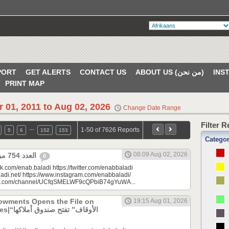
PORT
GET ALERTS
CONTACT US
ABOUT US (من نحن)
PRINT MAP
r 01, 2011 to Aug 02, 2026
Change Date Range
Filter 
…
1-50 of 7626 Reports
5
6
152
153
Catego
08:09 Aug 02, 2026
العدد 754 من جريدة عنب بلدي
0
k.com/enab.baladi https://twitter.com/enabbaladi
adi.net/ https://www.instagram.com/enabbaladi/
be.com/channel/UCfqSMELWF9cQPbiB74gYuWA...
dowments Opens the File on
19:15 Aug 01, 2026
الأوقاف” 