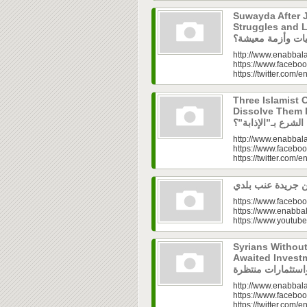
Suwayda After J
Struggles and Livelih
http://www.enabbala
https://www.faceboo
https://twitter.com/e
Three Islamist C
Dissolve Them Into th
http://www.enabbala
https://www.faceboo
https://twitter.com/e
https://www.faceboo
https://www.enabbal
https://www.youtu
Syrians Withou
Awaited Investments| ازل.. سوق
http://www.enabbala
https://www.faceboo
https://twitter.com/e