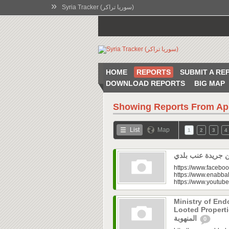
»
Syria Tracker (سوريا تراكر)
HOME
REPORTS
SUBMIT A RE
DOWNLOAD REPORTS
BIG MAP
Showing Reports From
Ap
List
Map
1
2
3
4
https://www.faceboo
https://www.enabbal
https://www.youtu
Ministry of En
Looted Properties|“تفتح صندوق أملاكها
المنهوبة
0