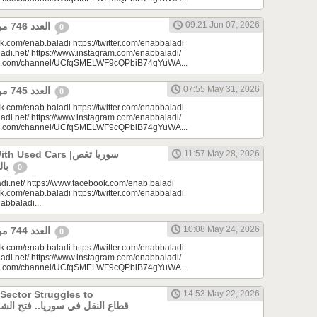
09:21 Jun 07, 2026
العدد 746 من جريدة عنب بلدي
0
k.com/enab.baladi https://twitter.com/enabbaladi
adi.net/ https://www.instagram.com/enabbaladi/
be.com/channel/UCfqSMELWF9cQPbiB74gYuWA...
07:55 May 31, 2026
العدد 745 من جريدة عنب بلدي
0
k.com/enab.baladi https://twitter.com/enabbaladi
adi.net/ https://www.instagram.com/enabbaladi/
be.com/channel/UCfqSMELWF9cQPbiB74gYuWA...
sed Cars |سوريا تغص
11:57 May 28, 2026
بالسيارات المستعملة
0
di.net/ https://www.facebook.com/enab.baladi
k.com/enab.baladi https://twitter.com/enabbaladi
nabbaladi...
10:08 May 24, 2026
العدد 744 من جريدة عنب بلدي
0
k.com/enab.baladi https://twitter.com/enabbaladi
adi.net/ https://www.instagram.com/enabbaladi/
be.com/channel/UCfqSMELWF9cQPbiB74gYuWA...
 Sector Struggles to
14:53 May 22, 2026