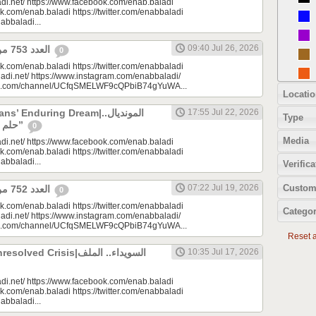
di.net/ https://www.facebook.com/enab.baladi
k.com/enab.baladi https://twitter.com/enabbaladi
nabbaladi...
09:40 Jul 26, 2026
العدد 753 من جريدة عنب بلدي
0
k.com/enab.baladi https://twitter.com/enabbaladi
adi.net/ https://www.instagram.com/enabbaladi/
be.com/channel/UCfqSMELWF9cQPbiB74gYuWA...
Locatio
 Enduring Dream|المونديال..
17:55 Jul 22, 2026
Type
حلم السوريين “المزمن”
0
Media
di.net/ https://www.facebook.com/enab.baladi
k.com/enab.baladi https://twitter.com/enabbaladi
nabbaladi...
Verifica
Custom
07:22 Jul 19, 2026
العدد 752 من جريدة عنب بلدي
0
k.com/enab.baladi https://twitter.com/enabbaladi
Categor
adi.net/ https://www.instagram.com/enabbaladi/
be.com/channel/UCfqSMELWF9cQPbiB74gYuWA...
Reset al
 Crisis|السويداء.. الملف
10:35 Jul 17, 2026
di.net/ https://www.facebook.com/enab.baladi
k.com/enab.baladi https://twitter.com/enabbaladi
nabbaladi...