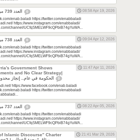
08:58 Apr 19, 2026
العدد 739 من جريدة عنب بلدي
0
k.com/enab.baladi https://twitter.com/enabbaladi
adi.net/ https://www.instagram.com/enabbaladi/
be.com/channel/UCfqSMELWF9cQPbiB74gYuWA...
09:04 Apr 12, 2026
العدد 738 من جريدة عنب بلدي
0
k.com/enab.baladi https://twitter.com/enabbaladi
adi.net/ https://www.instagram.com/enabbaladi/
be.com/channel/UCfqSMELWF9cQPbiB74gYuWA...
yria’s Government Shows
11:47 Apr 11, 2026
ments and No Clear Strategy|
الحكومة في عام.. إنجاز محدود واستراتيجية غائبة
0
di.net/ https://www.facebook.com/enab.baladi
k.com/enab.baladi https://twitter.com/enabbaladi
nabbaladi...
08:22 Apr 05, 2026
العدد 737 من جريدة عنب بلدي
0
k.com/enab.baladi https://twitter.com/enabbaladi
adi.net/ https://www.instagram.com/enabbaladi/
be.com/channel/UCfqSMELWF9cQPbiB74gYuWA...
of Islamic Discourse” Charter
21:41 Mar 29, 2026
ميثاق “وحدة