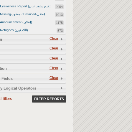
Eyewitness Report (تقريرشاهد عيان)
2054
Missing-مفقود / Detained-مُعتقل
1013
Announcement (إعلان)
1175
Refugees (اللاجئون)
573
Article (مقالة)
Clear
1672
n
Food Tampering (عّبّث بالغذاء)
2
Clear
Revenge Killings (القتل بدافع الانتقام)
11
Clear
Twitter Report (تقرير تويتر)
2650
Clear
tion
Water Tampering (عّبّث بالمياه)
2
Clear
Rape (اغتصاب)
 Fields
13
Relief Aid (مساعدات الإغاثة)
210
y Logical Operators
l filters
FILTER REPORTS