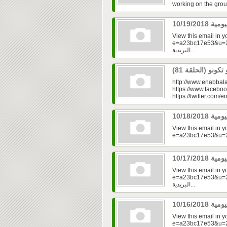
working on the grou
View this email in 
e=a23bc17e53&u=2fd
البريدية...
http://www.enabbala
https://www.faceboo
https://twitter.com/e
View this email in 
View this email in 
e=a23bc17e53&u=2fd
البريدية...
View this email in 
e=a23bc17e53&u=2f