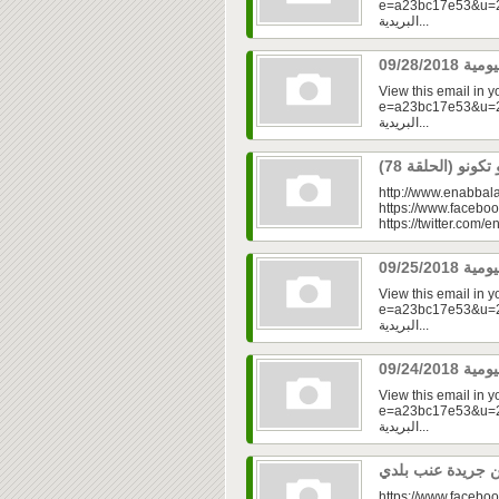
e=a23bc17e53&u=2fd
البريدية...
View this email in 
e=a23bc17e53&u=2f
البريدية...
http://www.enabbala
https://www.faceboo
https://twitter.com/e
View this email in 
e=a23bc17e53&u=2fd
البريدية...
View this email in 
e=a23bc17e53&u=2f
البريدية...
https://www.faceboo