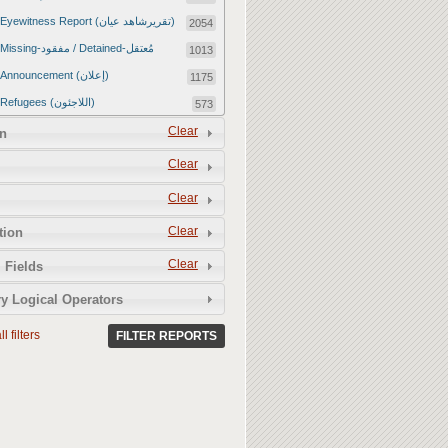
Eyewitness Report (تقريرشاهد عيان)
2054
Missing-مفقود / Detained-مُعتقل
1013
Announcement (إعلان)
1175
Refugees (اللاجئون)
573
Article (مقالة)
Clear
1672
n
Food Tampering (عّبّث بالغذاء)
2
Clear
Revenge Killings (القتل بدافع الانتقام)
11
Clear
Twitter Report (تقرير تويتر)
2650
Clear
tion
Water Tampering (عّبّث بالمياه)
2
Clear
Rape (اغتصاب)
 Fields
13
Relief Aid (مساعدات الإغاثة)
210
y Logical Operators
l filters
FILTER REPORTS