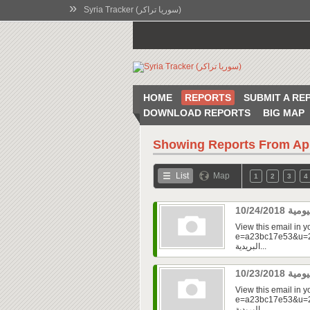
»
Syria Tracker (سوريا تراكر)
HOME
REPORTS
SUBMIT A RE
DOWNLOAD REPORTS
BIG MAP
Showing Reports From
Ap
List
Map
1
2
3
4
View this email in 
e=a23bc17e53&u=2fd
البريدية...
View this email in 
e=a23bc17e53&u=2f
البريدية...