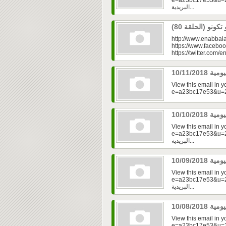
e=a23bc17e53&u=2f
البريدية...
http://www.enabbala
https://www.faceboo
https://twitter.com/e
View this email in 
View this email in 
e=a23bc17e53&u=2fd
البريدية...
View this email in 
e=a23bc17e53&u=2f
البريدية...
View this email in 
e=a23bc17e53&u=2fd