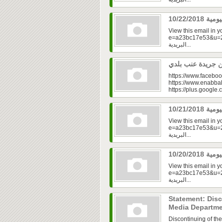
View this email in 
e=a23bc17e53&u=2fd
البريدية...
https://www.faceboo
https://www.enabbal
https://plus.googl
View this email in 
e=a23bc17e53&u=2f
البريدية...
View this email in 
e=a23bc17e53&u=2f
البريدية...
Statement: Disc
Media Departm
Discontinuing of th