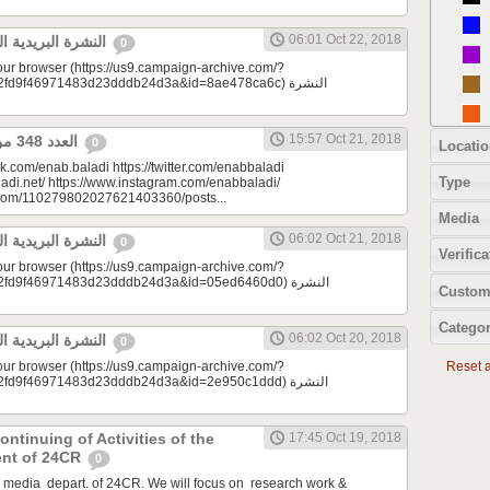
06:01 Oct 22, 2018
النشرة البريدية اليومية 10/22/2018
0
your browser (https://us9.campaign-archive.com/?
9f46971483d23dddb24d3a&id=8ae478ca6c) النشرة
15:57 Oct 21, 2018
العدد 348 من جريدة عنب بلدي
0
Locatio
k.com/enab.baladi https://twitter.com/enabbaladi
Type
adi.net/ https://www.instagram.com/enabbaladi/
e.com/110279802027621403360/posts...
Media
06:02 Oct 21, 2018
النشرة البريدية اليومية 10/21/2018
0
Verifica
your browser (https://us9.campaign-archive.com/?
d9f46971483d23dddb24d3a&id=05ed6460d0) النشرة
Custom
Categor
06:02 Oct 20, 2018
النشرة البريدية اليومية 10/20/2018
0
your browser (https://us9.campaign-archive.com/?
Reset al
d9f46971483d23dddb24d3a&id=2e950c1ddd) النشرة
ontinuing of Activities of the
17:45 Oct 19, 2018
ent of 24CR
0
e media depart. of 24CR. We will focus on research work &