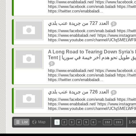
http://www.enabbaladi.net/ https://www.facebook.
https://www.facebook.com/enab.baladi https://twi
https://twitter.com/enabbaladi...
العدد 727 من جريدة عنب بلدي
0
https://www.facebook.com/enab.baladi https://twi
https://www.enabbaladi.net/ https://www.instagra
https://www.youtube.com/channel/UCfqSMELWF
A Long Road to Tearing Down Syria’s 
Tent |  طويل نحو هدم آخر خيمة في سوريا
0
http://www.enabbaladi.net/ https://www.facebook.
https://www.facebook.com/enab.baladi https://twi
https://twitter.com/enabbaladi...
العدد 726 من جريدة عنب بلدي
0
https://www.facebook.com/enab.baladi https://twi
https://www.enabbaladi.net/ https://www.instagra
https://www.youtube.com/channel/UCfqSMELWF
…
List
Map
1-50
1
2
3
4
5
6
152
153