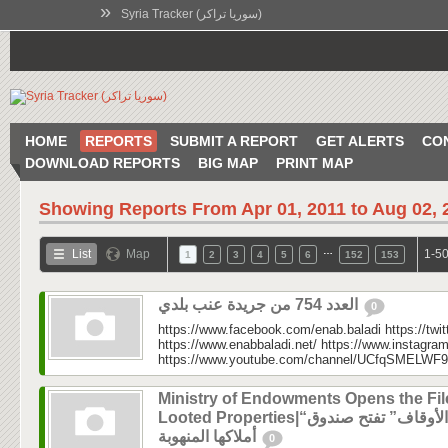
»
Syria Tracker (سوريا تراكر)
HOME
REPORTS
SUBMIT A REPORT
GET ALERTS
CO
DOWNLOAD REPORTS
BIG MAP
PRINT MAP
Showing Reports From
Apr 01, 2011 to Aug 02, 
…
List
Map
1-50
1
2
3
4
5
6
152
153
العدد 754 من جريدة عنب بلدي
0
https://www.facebook.com/enab.baladi https://twi
https://www.enabbaladi.net/ https://www.instagra
https://www.youtube.com/channel/UCfqSMELWF
Ministry of Endowments Opens the Fil
Looted Properties|“الأوقاف” تفتح صندوق
أملاكها المنهوبة
0