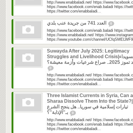
http://www.enabbaladi.net/ https://www.facebook.
https://www.facebook.com/enab.baladi https://twi
https://twitter.com/enabbaladi...
العدد 741 من جريدة عنب بلدي
0
https://www.facebook.com/enab.baladi https://twi
https://www.enabbaladi.net/ https://www.instagra
https://www.youtube.com/channel/UCfqSMELWF
Suwayda After July 2025: Legitimacy
Struggles and Livelihood Crisis|السويداء
202.. صراع شرعيات وأزمة معيشة؟
0
http://www.enabbaladi.net/ https://www.facebook.
https://www.facebook.com/enab.baladi https://twi
https://twitter.com/enabbaladi...
Three Islamist Currents in Syria, Can a
Sharaa Dissolve Them Into the State?|ثلاثة
تيارات إسلامية في سوريا.. هل ينجح الشرع
بـ”الإذابة”؟
0
http://www.enabbaladi.net/ https://www.facebook.
https://www.facebook.com/enab.baladi https://twi
https://twitter.com/enabbaladi...