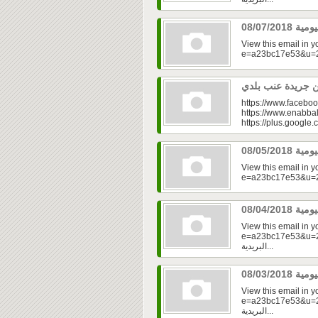
View this email in 
https://www.faceboo
https://www.enabbal
https://plus.googl
View this email in 
View this email in 
e=a23bc17e53&u=2fd
البريدية...
View this email in 
e=a23bc17e53&u=2f
البريدية...