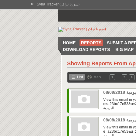
»
Syria Tracker (سوريا تراكر)
HOME
REPORTS
SUBMIT A RE
DOWNLOAD REPORTS
BIG MAP
Showing Reports From
Ap
…
List
Map
1
5
6
View this email in 
e=a23bc17e53&u=2f
البريدية...
View this email in 
e=a23bc17e53&u=2f
البريدية...