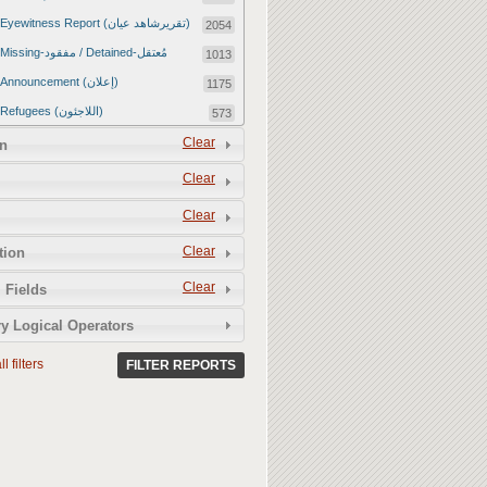
Eyewitness Report (تقريرشاهد عيان)
2054
Missing-مفقود / Detained-مُعتقل
1013
Announcement (إعلان)
1175
Refugees (اللاجئون)
573
Article (مقالة)
Clear
1672
n
Food Tampering (عّبّث بالغذاء)
2
Clear
Revenge Killings (القتل بدافع الانتقام)
11
Clear
Twitter Report (تقرير تويتر)
2650
Clear
tion
Water Tampering (عّبّث بالمياه)
2
Clear
Rape (اغتصاب)
 Fields
13
Relief Aid (مساعدات الإغاثة)
210
y Logical Operators
l filters
FILTER REPORTS