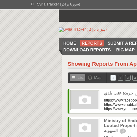
»
Syria Tracker (سوريا تراكر)
HOME
REPORTS
SUBMIT A RE
DOWNLOAD REPORTS
BIG MAP
Showing Reports From
Ap
List
Map
1
2
3
4
https://www.faceboo
https://www.enabbal
https://www.youtu
Ministry of En
Looted Properties|“تفتح صندوق أملاكها
المنهوبة
0