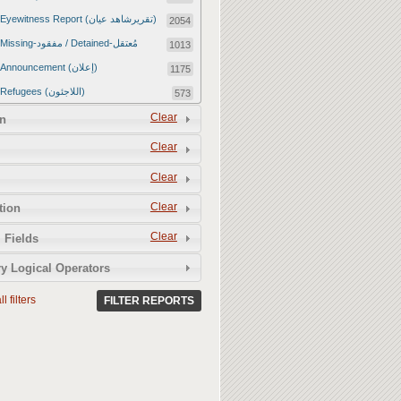
Eyewitness Report (تقريرشاهد عيان)
2054
Missing-مفقود / Detained-مُعتقل
1013
Announcement (إعلان)
1175
Refugees (اللاجئون)
573
Article (مقالة)
Clear
1672
n
Food Tampering (عّبّث بالغذاء)
2
Clear
Revenge Killings (القتل بدافع الانتقام)
11
Clear
Twitter Report (تقرير تويتر)
2650
Clear
tion
Water Tampering (عّبّث بالمياه)
2
Clear
Rape (اغتصاب)
 Fields
13
Relief Aid (مساعدات الإغاثة)
210
y Logical Operators
l filters
FILTER REPORTS