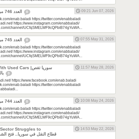
09:21 Jun 07, 2026
العدد 746 من جريدة عنب بلدي
0
k.com/enab.baladi https://twitter.com/enabbaladi
adi.net/ https://www.instagram.com/enabbaladi/
be.com/channel/UCfqSMELWF9cQPbiB74gYuWA...
07:55 May 31, 2026
العدد 745 من جريدة عنب بلدي
0
k.com/enab.baladi https://twitter.com/enabbaladi
adi.net/ https://www.instagram.com/enabbaladi/
be.com/channel/UCfqSMELWF9cQPbiB74gYuWA...
sed Cars |سوريا تغص
11:57 May 28, 2026
بالسيارات المستعملة
0
di.net/ https://www.facebook.com/enab.baladi
k.com/enab.baladi https://twitter.com/enabbaladi
nabbaladi...
10:08 May 24, 2026
العدد 744 من جريدة عنب بلدي
0
k.com/enab.baladi https://twitter.com/enabbaladi
adi.net/ https://www.instagram.com/enabbaladi/
be.com/channel/UCfqSMELWF9cQPbiB74gYuWA...
 Sector Struggles to
14:53 May 22, 2026