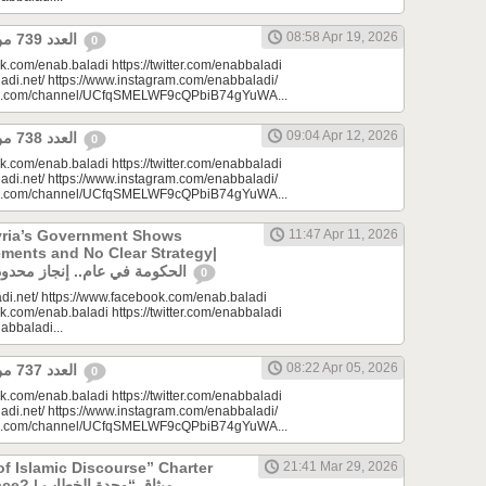
08:58 Apr 19, 2026
العدد 739 من جريدة عنب بلدي
0
k.com/enab.baladi https://twitter.com/enabbaladi
adi.net/ https://www.instagram.com/enabbaladi/
be.com/channel/UCfqSMELWF9cQPbiB74gYuWA...
09:04 Apr 12, 2026
العدد 738 من جريدة عنب بلدي
0
k.com/enab.baladi https://twitter.com/enabbaladi
adi.net/ https://www.instagram.com/enabbaladi/
be.com/channel/UCfqSMELWF9cQPbiB74gYuWA...
yria’s Government Shows
11:47 Apr 11, 2026
ments and No Clear Strategy|
الحكومة في عام.. إنجاز محدود واستراتيجية غائبة
0
di.net/ https://www.facebook.com/enab.baladi
k.com/enab.baladi https://twitter.com/enabbaladi
nabbaladi...
08:22 Apr 05, 2026
العدد 737 من جريدة عنب بلدي
0
k.com/enab.baladi https://twitter.com/enabbaladi
adi.net/ https://www.instagram.com/enabbaladi/
be.com/channel/UCfqSMELWF9cQPbiB74gYuWA...
of Islamic Discourse” Charter
21:41 Mar 29, 2026
ميثاق “وحدة