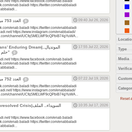
di.net/ https://www.facebook.com/enab.baladi
k.com/enab.baladi https://twitter.com/enabbaladi
nabbaladi...
09:40 Jul 26, 2026
العدد 753 من جريدة عنب بلدي
0
k.com/enab.baladi https://twitter.com/enabbaladi
adi.net/ https://www.instagram.com/enabbaladi/
be.com/channel/UCfqSMELWF9cQPbiB74gYuWA...
Locatio
 Enduring Dream|المونديال..
17:55 Jul 22, 2026
Type
حلم السوريين “المزمن”
0
Media
di.net/ https://www.facebook.com/enab.baladi
k.com/enab.baladi https://twitter.com/enabbaladi
nabbaladi...
Verifica
Custom
07:22 Jul 19, 2026
العدد 752 من جريدة عنب بلدي
0
k.com/enab.baladi https://twitter.com/enabbaladi
Categor
adi.net/ https://www.instagram.com/enabbaladi/
be.com/channel/UCfqSMELWF9cQPbiB74gYuWA...
Reset al
 Crisis|السويداء.. الملف
10:35 Jul 17, 2026
di.net/ https://www.facebook.com/enab.baladi
k.com/enab.baladi https://twitter.com/enabbaladi
nabbaladi...