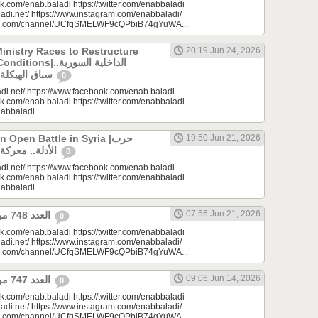
k.com/enab.baladi https://twitter.com/enabbaladi
adi.net/ https://www.instagram.com/enabbaladi/
be.com/channel/UCfqSMELWF9cQPbiB74gYuWA...
Ministry Races to Restructure
20:19 Jun 24, 2026
الداخلية السورية..
سباق الهيكلة في ظروف معقدة
0
di.net/ https://www.facebook.com/enab.baladi
k.com/enab.baladi https://twitter.com/enabbaladi
nabbaladi...
Open Battle in Syria |حرب
19:50 Jun 21, 2026
الأدلة.. معركة مفتوحة في سوريا
0
di.net/ https://www.facebook.com/enab.baladi
k.com/enab.baladi https://twitter.com/enabbaladi
nabbaladi...
07:56 Jun 21, 2026
العدد 748 من جريدة عنب بلدي
0
k.com/enab.baladi https://twitter.com/enabbaladi
adi.net/ https://www.instagram.com/enabbaladi/
be.com/channel/UCfqSMELWF9cQPbiB74gYuWA...
09:06 Jun 14, 2026
العدد 747 من جريدة عنب بلدي
0
k.com/enab.baladi https://twitter.com/enabbaladi
adi.net/ https://www.instagram.com/enabbaladi/
be.com/channel/UCfqSMELWF9cQPbiB74gYuWA...