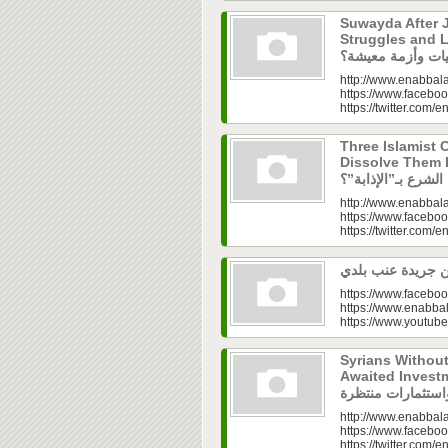
Suwayda After J
Struggles and Livelih
http://www.enabbala
https://www.faceboo
https://twitter.com/e
Three Islamist C
Dissolve Them Into th
http://www.enabbala
https://www.faceboo
https://twitter.com/e
https://www.faceboo
https://www.enabbal
https://www.youtu
Syrians Withou
Awaited Investments| ازل.. سوق
http://www.enabbala
https://www.faceboo
https://twitter.com/e