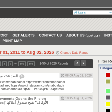
PORT
GET ALERTS
CONTACT US
ABOUT US (من نحن)
PRINT MAP
r 01, 2011 to Aug 02, 2026
Change Date Range
Filter 
…
1-50 of 7626 Reports
5
6
152
153
Catego
08:09 Aug 02, 2026
العدد 754 من جريدة عنب بلدي
0
k.com/enab.baladi https://twitter.com/enabbaladi
adi.net/ https://www.instagram.com/enabbaladi/
be.com/channel/UCfqSMELWF9cQPbiB74gYuWA...
dowments Opens the File on
19:15 Aug 01, 2026
الأوقاف” 