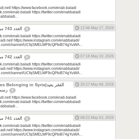
di.net/ https://www.facebook.com/enab.baladi
k.com/enab.baladi https://twitter.com/enabbaladi
nabbaladi...
12:46 May 17, 2026
العدد 743 من جريدة عنب بلدي
0
k.com/enab.baladi https://twitter.com/enabbaladi
adi.net/ https://www.instagram.com/enabbaladi/
be.com/channel/UCfqSMELWF9cQPbiB74gYuWA...
07:16 May 10, 2026
العدد 742 من جريدة عنب بلدي
0
k.com/enab.baladi https://twitter.com/enabbaladi
adi.net/ https://www.instagram.com/enabbaladi/
be.com/channel/UCfqSMELWF9cQPbiB74gYuWA...
longing in Syria|الفقر يعيد
20:27 May 08, 2026
رسم الانتماء في سوريا
0
di.net/ https://www.facebook.com/enab.baladi
k.com/enab.baladi https://twitter.com/enabbaladi
nabbaladi...
08:22 May 03, 2026
العدد 741 من جريدة عنب بلدي
0
k.com/enab.baladi https://twitter.com/enabbaladi
adi.net/ https://www.instagram.com/enabbaladi/
be.com/channel/UCfqSMELWF9cQPbiB74gYuWA...