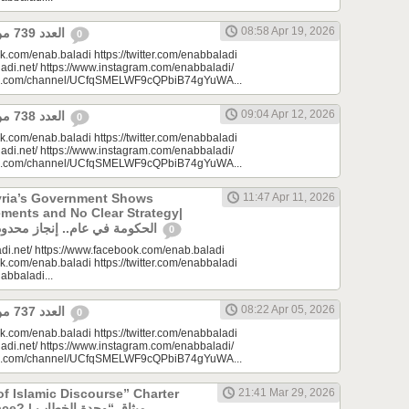
08:58 Apr 19, 2026
العدد 739 من جريدة عنب بلدي
0
k.com/enab.baladi https://twitter.com/enabbaladi
adi.net/ https://www.instagram.com/enabbaladi/
be.com/channel/UCfqSMELWF9cQPbiB74gYuWA...
09:04 Apr 12, 2026
العدد 738 من جريدة عنب بلدي
0
k.com/enab.baladi https://twitter.com/enabbaladi
adi.net/ https://www.instagram.com/enabbaladi/
be.com/channel/UCfqSMELWF9cQPbiB74gYuWA...
yria’s Government Shows
11:47 Apr 11, 2026
ments and No Clear Strategy|
الحكومة في عام.. إنجاز محدود واستراتيجية غائبة
0
di.net/ https://www.facebook.com/enab.baladi
k.com/enab.baladi https://twitter.com/enabbaladi
nabbaladi...
08:22 Apr 05, 2026
العدد 737 من جريدة عنب بلدي
0
k.com/enab.baladi https://twitter.com/enabbaladi
adi.net/ https://www.instagram.com/enabbaladi/
be.com/channel/UCfqSMELWF9cQPbiB74gYuWA...
of Islamic Discourse” Charter
21:41 Mar 29, 2026
ميثاق “وحدة