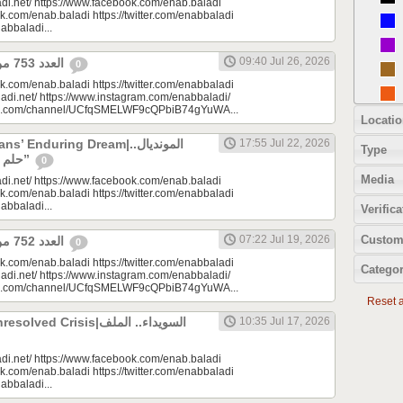
di.net/ https://www.facebook.com/enab.baladi
k.com/enab.baladi https://twitter.com/enabbaladi
nabbaladi...
09:40 Jul 26, 2026
العدد 753 من جريدة عنب بلدي
0
k.com/enab.baladi https://twitter.com/enabbaladi
adi.net/ https://www.instagram.com/enabbaladi/
be.com/channel/UCfqSMELWF9cQPbiB74gYuWA...
Locatio
 Enduring Dream|المونديال..
17:55 Jul 22, 2026
Type
حلم السوريين “المزمن”
0
Media
di.net/ https://www.facebook.com/enab.baladi
k.com/enab.baladi https://twitter.com/enabbaladi
nabbaladi...
Verifica
Custom
07:22 Jul 19, 2026
العدد 752 من جريدة عنب بلدي
0
k.com/enab.baladi https://twitter.com/enabbaladi
Categor
adi.net/ https://www.instagram.com/enabbaladi/
be.com/channel/UCfqSMELWF9cQPbiB74gYuWA...
Reset al
 Crisis|السويداء.. الملف
10:35 Jul 17, 2026
di.net/ https://www.facebook.com/enab.baladi
k.com/enab.baladi https://twitter.com/enabbaladi
nabbaladi...