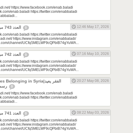
di.net/ https://www.facebook.com/enab.baladi
k.com/enab.baladi https://twitter.com/enabbaladi
nabbaladi...
12:46 May 17, 2026
العدد 743 من جريدة عنب بلدي
0
k.com/enab.baladi https://twitter.com/enabbaladi
adi.net/ https://www.instagram.com/enabbaladi/
be.com/channel/UCfqSMELWF9cQPbiB74gYuWA...
07:16 May 10, 2026
العدد 742 من جريدة عنب بلدي
0
k.com/enab.baladi https://twitter.com/enabbaladi
adi.net/ https://www.instagram.com/enabbaladi/
be.com/channel/UCfqSMELWF9cQPbiB74gYuWA...
longing in Syria|الفقر يعيد
20:27 May 08, 2026
رسم الانتماء في سوريا
0
di.net/ https://www.facebook.com/enab.baladi
k.com/enab.baladi https://twitter.com/enabbaladi
nabbaladi...
08:22 May 03, 2026
العدد 741 من جريدة عنب بلدي
0
k.com/enab.baladi https://twitter.com/enabbaladi
adi.net/ https://www.instagram.com/enabbaladi/
be.com/channel/UCfqSMELWF9cQPbiB74gYuWA...