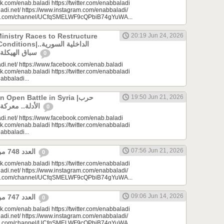
k.com/enab.baladi https://twitter.com/enabbaladi
adi.net/ https://www.instagram.com/enabbaladi/
be.com/channel/UCfqSMELWF9cQPbiB74gYuWA...
Ministry Races to Restructure
20:19 Jun 24, 2026
الداخلية السورية..
سباق الهيكلة في ظروف معقدة
0
di.net/ https://www.facebook.com/enab.baladi
k.com/enab.baladi https://twitter.com/enabbaladi
nabbaladi...
Open Battle in Syria |حرب
19:50 Jun 21, 2026
الأدلة.. معركة مفتوحة في سوريا
0
di.net/ https://www.facebook.com/enab.baladi
k.com/enab.baladi https://twitter.com/enabbaladi
nabbaladi...
07:56 Jun 21, 2026
العدد 748 من جريدة عنب بلدي
0
k.com/enab.baladi https://twitter.com/enabbaladi
adi.net/ https://www.instagram.com/enabbaladi/
be.com/channel/UCfqSMELWF9cQPbiB74gYuWA...
09:06 Jun 14, 2026
العدد 747 من جريدة عنب بلدي
0
k.com/enab.baladi https://twitter.com/enabbaladi
adi.net/ https://www.instagram.com/enabbaladi/
be.com/channel/UCfqSMELWF9cQPbiB74gYuWA...