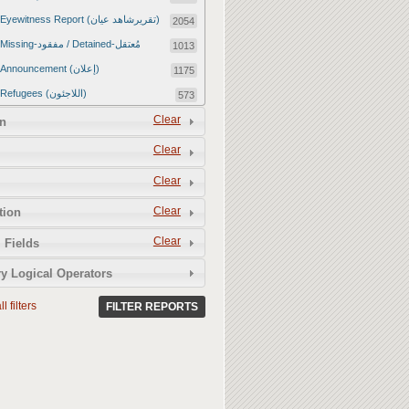
Eyewitness Report (تقريرشاهد عيان)
2054
Missing-مفقود / Detained-مُعتقل
1013
Announcement (إعلان)
1175
Refugees (اللاجئون)
573
Article (مقالة)
Clear
1672
n
Food Tampering (عّبّث بالغذاء)
2
Clear
Revenge Killings (القتل بدافع الانتقام)
11
Clear
Twitter Report (تقرير تويتر)
2650
Clear
tion
Water Tampering (عّبّث بالمياه)
2
Clear
Rape (اغتصاب)
 Fields
13
Relief Aid (مساعدات الإغاثة)
210
y Logical Operators
l filters
FILTER REPORTS