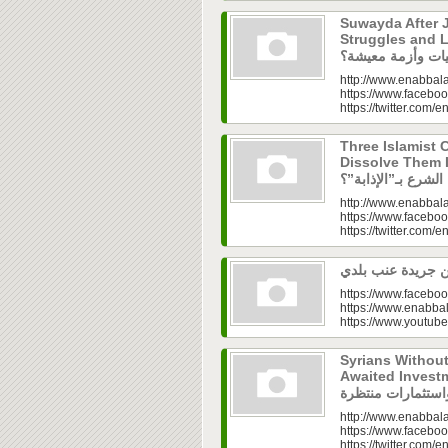
Suwayda After J
Struggles and Livelih
http://www.enabbala
https://www.faceboo
https://twitter.com/e
Three Islamist C
Dissolve Them Into th
http://www.enabbala
https://www.faceboo
https://twitter.com/e
https://www.faceboo
https://www.enabbal
https://www.youtu
Syrians Withou
Awaited Investments| ازل.. سوق
http://www.enabbala
https://www.faceboo
https://twitter.com/e