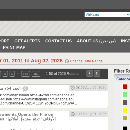
PORT
GET ALERTS
CONTACT US
ABOUT US (من نحن)
PRINT MAP
r 01, 2011 to Aug 02, 2026
Change Date Range
Filter 
…
1-50 of 7626 Reports
5
6
152
153
Catego
08:09 Aug 02, 2026
العدد 754 من جريدة عنب بلدي
0
k.com/enab.baladi https://twitter.com/enabbaladi
adi.net/ https://www.instagram.com/enabbaladi/
be.com/channel/UCfqSMELWF9cQPbiB74gYuWA...
dowments Opens the File on
19:15 Aug 01, 2026
الأوقاف” 