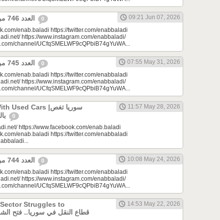
09:21 Jun 07, 2026
العدد 746 من جريدة عنب بلدي
0
k.com/enab.baladi https://twitter.com/enabbaladi
adi.net/ https://www.instagram.com/enabbaladi/
be.com/channel/UCfqSMELWF9cQPbiB74gYuWA...
07:55 May 31, 2026
العدد 745 من جريدة عنب بلدي
0
k.com/enab.baladi https://twitter.com/enabbaladi
adi.net/ https://www.instagram.com/enabbaladi/
be.com/channel/UCfqSMELWF9cQPbiB74gYuWA...
sed Cars |سوريا تغص
11:57 May 28, 2026
بالسيارات المستعملة
0
di.net/ https://www.facebook.com/enab.baladi
k.com/enab.baladi https://twitter.com/enabbaladi
nabbaladi...
10:08 May 24, 2026
العدد 744 من جريدة عنب بلدي
0
k.com/enab.baladi https://twitter.com/enabbaladi
adi.net/ https://www.instagram.com/enabbaladi/
be.com/channel/UCfqSMELWF9cQPbiB74gYuWA...
 Sector Struggles to
14:53 May 22, 2026