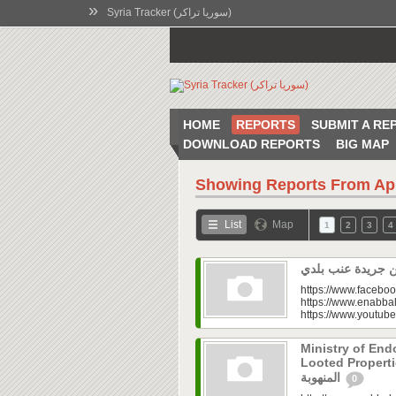
»
Syria Tracker (سوريا تراكر)
HOME
REPORTS
SUBMIT A RE
DOWNLOAD REPORTS
BIG MAP
Showing Reports From
Ap
List
Map
1
2
3
4
https://www.faceboo
https://www.enabbal
https://www.youtu
Ministry of En
Looted Properties|“تفتح صندوق أملاكها
المنهوبة
0