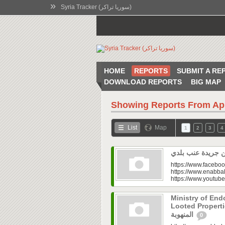
»
Syria Tracker (سوريا تراكر)
HOME
REPORTS
SUBMIT A RE
DOWNLOAD REPORTS
BIG MAP
Showing Reports From
Ap
List
Map
1
2
3
4
https://www.faceboo
https://www.enabbal
https://www.youtu
Ministry of En
Looted Properties|“تفتح صندوق أملاكها
المنهوبة
0