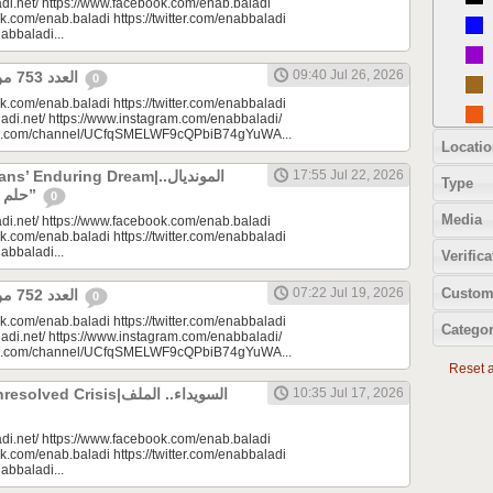
di.net/ https://www.facebook.com/enab.baladi
k.com/enab.baladi https://twitter.com/enabbaladi
nabbaladi...
09:40 Jul 26, 2026
العدد 753 من جريدة عنب بلدي
0
k.com/enab.baladi https://twitter.com/enabbaladi
adi.net/ https://www.instagram.com/enabbaladi/
be.com/channel/UCfqSMELWF9cQPbiB74gYuWA...
Locatio
 Enduring Dream|المونديال..
17:55 Jul 22, 2026
Type
حلم السوريين “المزمن”
0
Media
di.net/ https://www.facebook.com/enab.baladi
k.com/enab.baladi https://twitter.com/enabbaladi
nabbaladi...
Verifica
Custom
07:22 Jul 19, 2026
العدد 752 من جريدة عنب بلدي
0
k.com/enab.baladi https://twitter.com/enabbaladi
Categor
adi.net/ https://www.instagram.com/enabbaladi/
be.com/channel/UCfqSMELWF9cQPbiB74gYuWA...
Reset al
 Crisis|السويداء.. الملف
10:35 Jul 17, 2026
di.net/ https://www.facebook.com/enab.baladi
k.com/enab.baladi https://twitter.com/enabbaladi
nabbaladi...