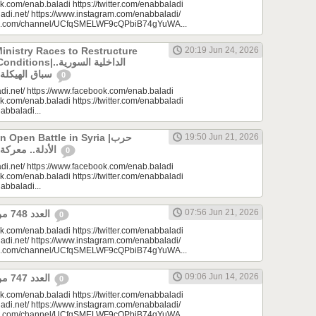
k.com/enab.baladi https://twitter.com/enabbaladi
adi.net/ https://www.instagram.com/enabbaladi/
be.com/channel/UCfqSMELWF9cQPbiB74gYuWA...
Ministry Races to Restructure
20:19 Jun 24, 2026
الداخلية السورية..
سباق الهيكلة في ظروف معقدة
0
di.net/ https://www.facebook.com/enab.baladi
k.com/enab.baladi https://twitter.com/enabbaladi
nabbaladi...
Open Battle in Syria |حرب
19:50 Jun 21, 2026
الأدلة.. معركة مفتوحة في سوريا
0
di.net/ https://www.facebook.com/enab.baladi
k.com/enab.baladi https://twitter.com/enabbaladi
nabbaladi...
07:56 Jun 21, 2026
العدد 748 من جريدة عنب بلدي
0
k.com/enab.baladi https://twitter.com/enabbaladi
adi.net/ https://www.instagram.com/enabbaladi/
be.com/channel/UCfqSMELWF9cQPbiB74gYuWA...
09:06 Jun 14, 2026
العدد 747 من جريدة عنب بلدي
0
k.com/enab.baladi https://twitter.com/enabbaladi
adi.net/ https://www.instagram.com/enabbaladi/
be.com/channel/UCfqSMELWF9cQPbiB74gYuWA...