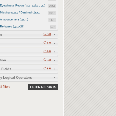
Eyewitness Report (تقريرشاهد عيان)
2054
Missing-مفقود / Detained-مُعتقل
1013
Announcement (إعلان)
1175
Refugees (اللاجئون)
573
Article (مقالة)
Clear
1672
n
Food Tampering (عّبّث بالغذاء)
2
Clear
Revenge Killings (القتل بدافع الانتقام)
11
Clear
Twitter Report (تقرير تويتر)
2650
Clear
tion
Water Tampering (عّبّث بالمياه)
2
Clear
Rape (اغتصاب)
 Fields
13
Relief Aid (مساعدات الإغاثة)
210
y Logical Operators
l filters
FILTER REPORTS