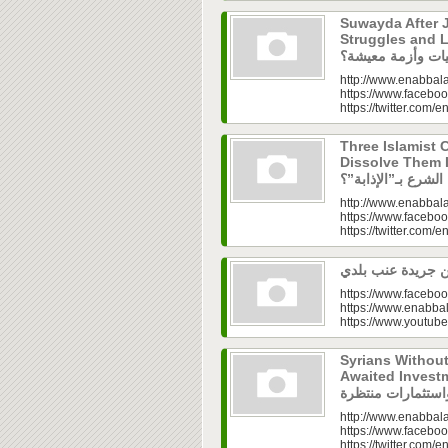
Suwayda After J
Struggles and Livelih
http://www.enabbala
https://www.faceboo
https://twitter.com/e
Three Islamist C
Dissolve Them Into th
http://www.enabbala
https://www.faceboo
https://twitter.com/e
https://www.faceboo
https://www.enabbal
https://www.youtu
Syrians Withou
Awaited Investments| ازل.. سوق
http://www.enabbala
https://www.faceboo
https://twitter.com/e