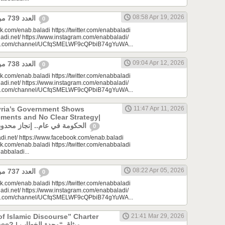
08:58 Apr 19, 2026
العدد 739 من جريدة عنب بلدي
0
k.com/enab.baladi https://twitter.com/enabbaladi
adi.net/ https://www.instagram.com/enabbaladi/
be.com/channel/UCfqSMELWF9cQPbiB74gYuWA...
09:04 Apr 12, 2026
العدد 738 من جريدة عنب بلدي
0
k.com/enab.baladi https://twitter.com/enabbaladi
adi.net/ https://www.instagram.com/enabbaladi/
be.com/channel/UCfqSMELWF9cQPbiB74gYuWA...
yria’s Government Shows
11:47 Apr 11, 2026
ments and No Clear Strategy|
الحكومة في عام.. إنجاز محدود واستراتيجية غائبة
0
di.net/ https://www.facebook.com/enab.baladi
k.com/enab.baladi https://twitter.com/enabbaladi
nabbaladi...
08:22 Apr 05, 2026
العدد 737 من جريدة عنب بلدي
0
k.com/enab.baladi https://twitter.com/enabbaladi
adi.net/ https://www.instagram.com/enabbaladi/
be.com/channel/UCfqSMELWF9cQPbiB74gYuWA...
of Islamic Discourse” Charter
21:41 Mar 29, 2026
ميثاق “وحدة