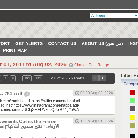
PORT
GET ALERTS
CONTACT US
ABOUT US (من نحن)
PRINT MAP
r 01, 2011 to Aug 02, 2026
Change Date Range
Filter 
…
1-50 of 7626 Reports
5
6
152
153
Catego
08:09 Aug 02, 2026
العدد 754 من جريدة عنب بلدي
0
k.com/enab.baladi https://twitter.com/enabbaladi
adi.net/ https://www.instagram.com/enabbaladi/
be.com/channel/UCfqSMELWF9cQPbiB74gYuWA...
dowments Opens the File on
19:15 Aug 01, 2026
الأوقاف” 