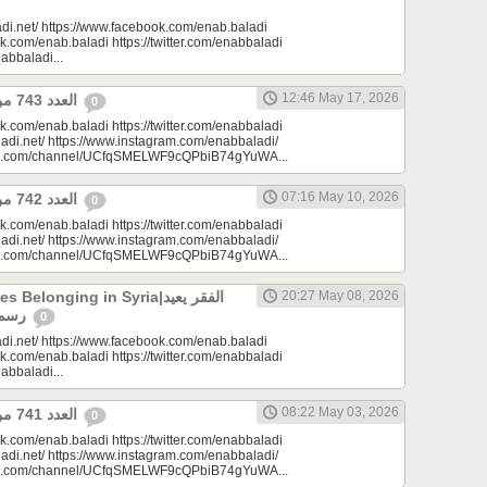
di.net/ https://www.facebook.com/enab.baladi
k.com/enab.baladi https://twitter.com/enabbaladi
nabbaladi...
12:46 May 17, 2026
العدد 743 من جريدة عنب بلدي
0
k.com/enab.baladi https://twitter.com/enabbaladi
adi.net/ https://www.instagram.com/enabbaladi/
be.com/channel/UCfqSMELWF9cQPbiB74gYuWA...
07:16 May 10, 2026
العدد 742 من جريدة عنب بلدي
0
k.com/enab.baladi https://twitter.com/enabbaladi
adi.net/ https://www.instagram.com/enabbaladi/
be.com/channel/UCfqSMELWF9cQPbiB74gYuWA...
longing in Syria|الفقر يعيد
20:27 May 08, 2026
رسم الانتماء في سوريا
0
di.net/ https://www.facebook.com/enab.baladi
k.com/enab.baladi https://twitter.com/enabbaladi
nabbaladi...
08:22 May 03, 2026
العدد 741 من جريدة عنب بلدي
0
k.com/enab.baladi https://twitter.com/enabbaladi
adi.net/ https://www.instagram.com/enabbaladi/
be.com/channel/UCfqSMELWF9cQPbiB74gYuWA...