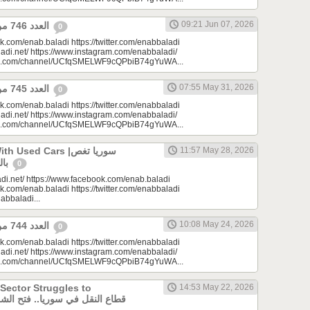
09:21 Jun 07, 2026
العدد 746 من جريدة عنب بلدي
0
k.com/enab.baladi https://twitter.com/enabbaladi
adi.net/ https://www.instagram.com/enabbaladi/
be.com/channel/UCfqSMELWF9cQPbiB74gYuWA...
07:55 May 31, 2026
العدد 745 من جريدة عنب بلدي
0
k.com/enab.baladi https://twitter.com/enabbaladi
adi.net/ https://www.instagram.com/enabbaladi/
be.com/channel/UCfqSMELWF9cQPbiB74gYuWA...
sed Cars |سوريا تغص
11:57 May 28, 2026
بالسيارات المستعملة
0
di.net/ https://www.facebook.com/enab.baladi
k.com/enab.baladi https://twitter.com/enabbaladi
nabbaladi...
10:08 May 24, 2026
العدد 744 من جريدة عنب بلدي
0
k.com/enab.baladi https://twitter.com/enabbaladi
adi.net/ https://www.instagram.com/enabbaladi/
be.com/channel/UCfqSMELWF9cQPbiB74gYuWA...
 Sector Struggles to
14:53 May 22, 2026