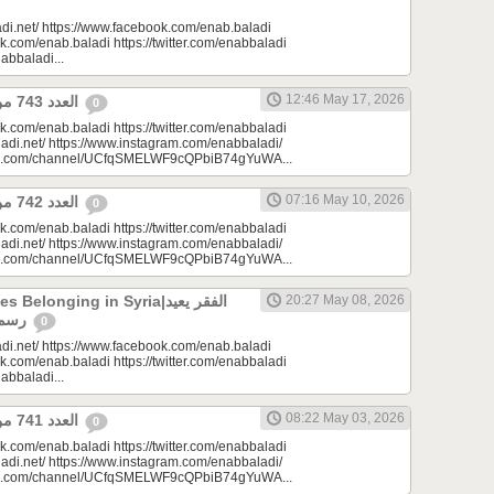
di.net/ https://www.facebook.com/enab.baladi
k.com/enab.baladi https://twitter.com/enabbaladi
nabbaladi...
12:46 May 17, 2026
العدد 743 من جريدة عنب بلدي
0
k.com/enab.baladi https://twitter.com/enabbaladi
adi.net/ https://www.instagram.com/enabbaladi/
be.com/channel/UCfqSMELWF9cQPbiB74gYuWA...
07:16 May 10, 2026
العدد 742 من جريدة عنب بلدي
0
k.com/enab.baladi https://twitter.com/enabbaladi
adi.net/ https://www.instagram.com/enabbaladi/
be.com/channel/UCfqSMELWF9cQPbiB74gYuWA...
longing in Syria|الفقر يعيد
20:27 May 08, 2026
رسم الانتماء في سوريا
0
di.net/ https://www.facebook.com/enab.baladi
k.com/enab.baladi https://twitter.com/enabbaladi
nabbaladi...
08:22 May 03, 2026
العدد 741 من جريدة عنب بلدي
0
k.com/enab.baladi https://twitter.com/enabbaladi
adi.net/ https://www.instagram.com/enabbaladi/
be.com/channel/UCfqSMELWF9cQPbiB74gYuWA...