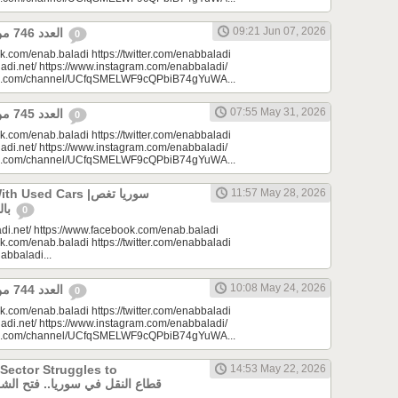
09:21 Jun 07, 2026
العدد 746 من جريدة عنب بلدي
0
k.com/enab.baladi https://twitter.com/enabbaladi
adi.net/ https://www.instagram.com/enabbaladi/
be.com/channel/UCfqSMELWF9cQPbiB74gYuWA...
07:55 May 31, 2026
العدد 745 من جريدة عنب بلدي
0
k.com/enab.baladi https://twitter.com/enabbaladi
adi.net/ https://www.instagram.com/enabbaladi/
be.com/channel/UCfqSMELWF9cQPbiB74gYuWA...
sed Cars |سوريا تغص
11:57 May 28, 2026
بالسيارات المستعملة
0
di.net/ https://www.facebook.com/enab.baladi
k.com/enab.baladi https://twitter.com/enabbaladi
nabbaladi...
10:08 May 24, 2026
العدد 744 من جريدة عنب بلدي
0
k.com/enab.baladi https://twitter.com/enabbaladi
adi.net/ https://www.instagram.com/enabbaladi/
be.com/channel/UCfqSMELWF9cQPbiB74gYuWA...
 Sector Struggles to
14:53 May 22, 2026