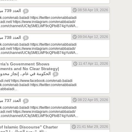
08:58 Apr 19, 2026
العدد 739 من جريدة عنب بلدي
0
k.com/enab.baladi https://twitter.com/enabbaladi
adi.net/ https://www.instagram.com/enabbaladi/
be.com/channel/UCfqSMELWF9cQPbiB74gYuWA...
09:04 Apr 12, 2026
العدد 738 من جريدة عنب بلدي
0
k.com/enab.baladi https://twitter.com/enabbaladi
adi.net/ https://www.instagram.com/enabbaladi/
be.com/channel/UCfqSMELWF9cQPbiB74gYuWA...
yria’s Government Shows
11:47 Apr 11, 2026
ments and No Clear Strategy|
الحكومة في عام.. إنجاز محدود واستراتيجية غائبة
0
di.net/ https://www.facebook.com/enab.baladi
k.com/enab.baladi https://twitter.com/enabbaladi
nabbaladi...
08:22 Apr 05, 2026
العدد 737 من جريدة عنب بلدي
0
k.com/enab.baladi https://twitter.com/enabbaladi
adi.net/ https://www.instagram.com/enabbaladi/
be.com/channel/UCfqSMELWF9cQPbiB74gYuWA...
of Islamic Discourse” Charter
21:41 Mar 29, 2026
ميثاق “وحدة