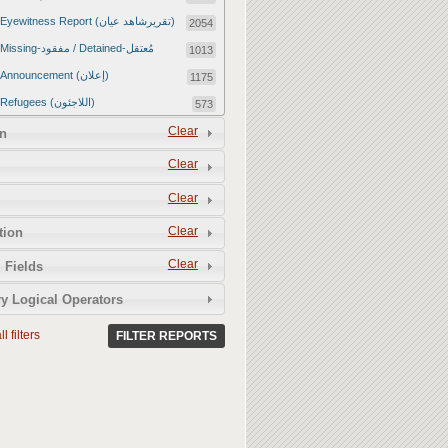
Eyewitness Report (تقريرشاهد عيان)
2054
Missing-مفقود / Detained-مُعتقل
1013
Announcement (إعلان)
1175
Refugees (اللاجئون)
573
Article (مقالة)
Clear
1672
n
Food Tampering (عّبّث بالغذاء)
2
Clear
Revenge Killings (القتل بدافع الانتقام)
11
Clear
Twitter Report (تقرير تويتر)
2650
Clear
tion
Water Tampering (عّبّث بالمياه)
2
Clear
Rape (اغتصاب)
 Fields
13
Relief Aid (مساعدات الإغاثة)
210
y Logical Operators
l filters
FILTER REPORTS