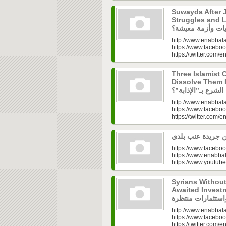
Suwayda After J
Struggles and Livelih
http://www.enabbala
https://www.faceboo
https://twitter.com/e
Three Islamist C
Dissolve Them Into th
http://www.enabbala
https://www.faceboo
https://twitter.com/e
https://www.faceboo
https://www.enabbal
https://www.youtu
Syrians Withou
Awaited Investments| ازل.. سوق
http://www.enabbala
https://www.faceboo
https://twitter.com/e