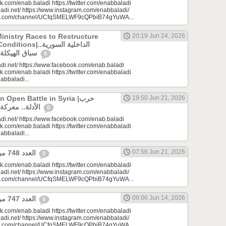
k.com/enab.baladi https://twitter.com/enabbaladi
adi.net/ https://www.instagram.com/enabbaladi/
be.com/channel/UCfqSMELWF9cQPbiB74gYuWA...
Ministry Races to Restructure
20:19 Jun 24, 2026
الداخلية السورية..
سباق الهيكلة في ظروف معقدة
0
di.net/ https://www.facebook.com/enab.baladi
k.com/enab.baladi https://twitter.com/enabbaladi
nabbaladi...
Open Battle in Syria |حرب
19:50 Jun 21, 2026
الأدلة.. معركة مفتوحة في سوريا
0
di.net/ https://www.facebook.com/enab.baladi
k.com/enab.baladi https://twitter.com/enabbaladi
nabbaladi...
07:56 Jun 21, 2026
العدد 748 من جريدة عنب بلدي
0
k.com/enab.baladi https://twitter.com/enabbaladi
adi.net/ https://www.instagram.com/enabbaladi/
be.com/channel/UCfqSMELWF9cQPbiB74gYuWA...
09:06 Jun 14, 2026
العدد 747 من جريدة عنب بلدي
0
k.com/enab.baladi https://twitter.com/enabbaladi
adi.net/ https://www.instagram.com/enabbaladi/
be.com/channel/UCfqSMELWF9cQPbiB74gYuWA...