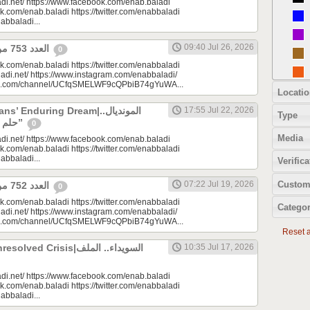
di.net/ https://www.facebook.com/enab.baladi
k.com/enab.baladi https://twitter.com/enabbaladi
nabbaladi...
09:40 Jul 26, 2026
العدد 753 من جريدة عنب بلدي
0
k.com/enab.baladi https://twitter.com/enabbaladi
adi.net/ https://www.instagram.com/enabbaladi/
be.com/channel/UCfqSMELWF9cQPbiB74gYuWA...
Locatio
 Enduring Dream|المونديال..
17:55 Jul 22, 2026
Type
حلم السوريين “المزمن”
0
Media
di.net/ https://www.facebook.com/enab.baladi
k.com/enab.baladi https://twitter.com/enabbaladi
nabbaladi...
Verifica
Custom
07:22 Jul 19, 2026
العدد 752 من جريدة عنب بلدي
0
k.com/enab.baladi https://twitter.com/enabbaladi
Categor
adi.net/ https://www.instagram.com/enabbaladi/
be.com/channel/UCfqSMELWF9cQPbiB74gYuWA...
Reset al
 Crisis|السويداء.. الملف
10:35 Jul 17, 2026
di.net/ https://www.facebook.com/enab.baladi
k.com/enab.baladi https://twitter.com/enabbaladi
nabbaladi...