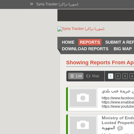
»
Syria Tracker (سوريا تراكر)
HOME
REPORTS
SUBMIT A RE
DOWNLOAD REPORTS
BIG MAP
Showing Reports From
Ap
List
Map
1
2
3
4
https://www.faceboo
https://www.enabbal
https://www.youtu
Ministry of En
Looted Properties|“تفتح صندوق أملاكها
المنهوبة
0