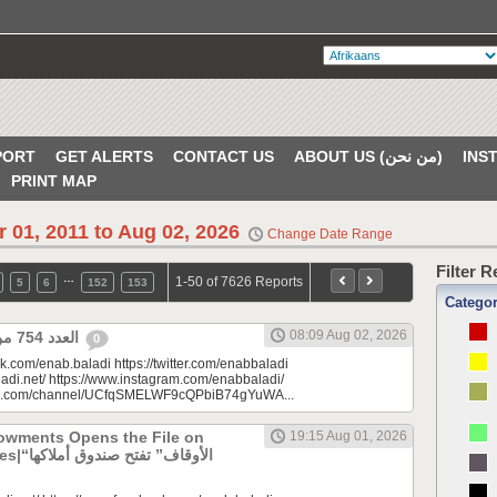
PORT
GET ALERTS
CONTACT US
ABOUT US (من نحن)
PRINT MAP
r 01, 2011 to Aug 02, 2026
Change Date Range
Filter 
…
1-50 of 7626 Reports
5
6
152
153
Catego
08:09 Aug 02, 2026
العدد 754 من جريدة عنب بلدي
0
k.com/enab.baladi https://twitter.com/enabbaladi
adi.net/ https://www.instagram.com/enabbaladi/
be.com/channel/UCfqSMELWF9cQPbiB74gYuWA...
dowments Opens the File on
19:15 Aug 01, 2026
الأوقاف” 