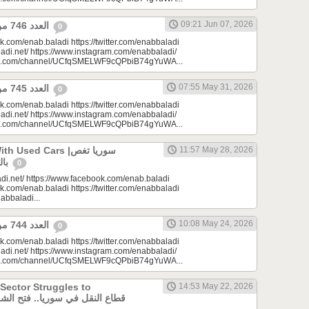
09:21 Jun 07, 2026
العدد 746 من جريدة عنب بلدي
0
k.com/enab.baladi https://twitter.com/enabbaladi
adi.net/ https://www.instagram.com/enabbaladi/
be.com/channel/UCfqSMELWF9cQPbiB74gYuWA...
07:55 May 31, 2026
العدد 745 من جريدة عنب بلدي
0
k.com/enab.baladi https://twitter.com/enabbaladi
adi.net/ https://www.instagram.com/enabbaladi/
be.com/channel/UCfqSMELWF9cQPbiB74gYuWA...
sed Cars |سوريا تغص
11:57 May 28, 2026
بالسيارات المستعملة
0
di.net/ https://www.facebook.com/enab.baladi
k.com/enab.baladi https://twitter.com/enabbaladi
nabbaladi...
10:08 May 24, 2026
العدد 744 من جريدة عنب بلدي
0
k.com/enab.baladi https://twitter.com/enabbaladi
adi.net/ https://www.instagram.com/enabbaladi/
be.com/channel/UCfqSMELWF9cQPbiB74gYuWA...
 Sector Struggles to
14:53 May 22, 2026