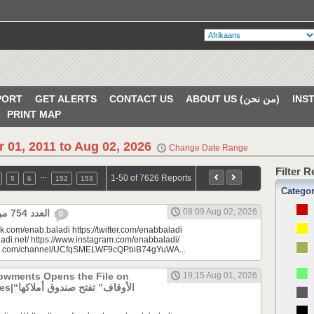
PORT
GET ALERTS
CONTACT US
ABOUT US (من نحن)
PRINT MAP
r 01, 2011 to Aug 02, 2026
Change Date Range
Filter 
…
1-50 of 7626 Reports
5
6
152
153
Catego
08:09 Aug 02, 2026
العدد 754 من جريدة عنب بلدي
0
k.com/enab.baladi https://twitter.com/enabbaladi
adi.net/ https://www.instagram.com/enabbaladi/
be.com/channel/UCfqSMELWF9cQPbiB74gYuWA...
dowments Opens the File on
19:15 Aug 01, 2026
الأوقاف” 