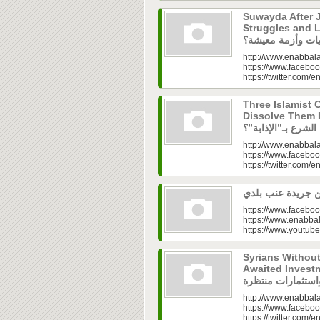
Suwayda After J
Struggles and Livelih
http://www.enabbala
https://www.faceboo
https://twitter.com/e
Three Islamist C
Dissolve Them Into th
http://www.enabbala
https://www.faceboo
https://twitter.com/e
https://www.faceboo
https://www.enabbal
https://www.youtu
Syrians Withou
Awaited Investments| ازل.. سوق
http://www.enabbala
https://www.faceboo
https://twitter.com/e