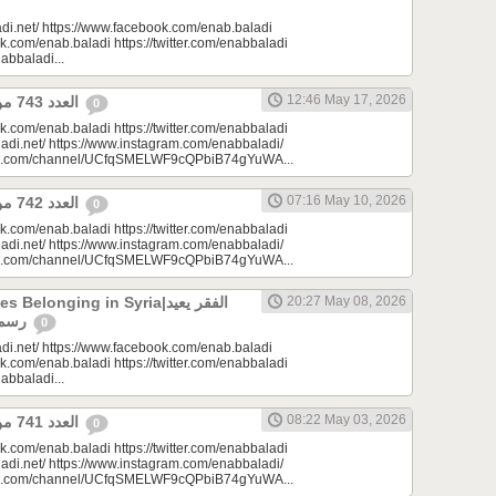
di.net/ https://www.facebook.com/enab.baladi
k.com/enab.baladi https://twitter.com/enabbaladi
nabbaladi...
12:46 May 17, 2026
العدد 743 من جريدة عنب بلدي
0
k.com/enab.baladi https://twitter.com/enabbaladi
adi.net/ https://www.instagram.com/enabbaladi/
be.com/channel/UCfqSMELWF9cQPbiB74gYuWA...
07:16 May 10, 2026
العدد 742 من جريدة عنب بلدي
0
k.com/enab.baladi https://twitter.com/enabbaladi
adi.net/ https://www.instagram.com/enabbaladi/
be.com/channel/UCfqSMELWF9cQPbiB74gYuWA...
longing in Syria|الفقر يعيد
20:27 May 08, 2026
رسم الانتماء في سوريا
0
di.net/ https://www.facebook.com/enab.baladi
k.com/enab.baladi https://twitter.com/enabbaladi
nabbaladi...
08:22 May 03, 2026
العدد 741 من جريدة عنب بلدي
0
k.com/enab.baladi https://twitter.com/enabbaladi
adi.net/ https://www.instagram.com/enabbaladi/
be.com/channel/UCfqSMELWF9cQPbiB74gYuWA...