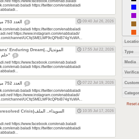
di.net/ https://www.facebook.com/enab.baladi
k.com/enab.baladi https://twitter.com/enabbaladi
nabbaladi...
09:40 Jul 26, 2026
العدد 753 من جريدة عنب بلدي
0
k.com/enab.baladi https://twitter.com/enabbaladi
adi.net/ https://www.instagram.com/enabbaladi/
be.com/channel/UCfqSMELWF9cQPbiB74gYuWA...
Locatio
 Enduring Dream|المونديال..
17:55 Jul 22, 2026
Type
حلم السوريين “المزمن”
0
Media
di.net/ https://www.facebook.com/enab.baladi
k.com/enab.baladi https://twitter.com/enabbaladi
nabbaladi...
Verifica
Custom
07:22 Jul 19, 2026
العدد 752 من جريدة عنب بلدي
0
k.com/enab.baladi https://twitter.com/enabbaladi
Categor
adi.net/ https://www.instagram.com/enabbaladi/
be.com/channel/UCfqSMELWF9cQPbiB74gYuWA...
Reset al
 Crisis|السويداء.. الملف
10:35 Jul 17, 2026
di.net/ https://www.facebook.com/enab.baladi
k.com/enab.baladi https://twitter.com/enabbaladi
nabbaladi...