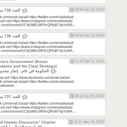
08:58 Apr 19, 2026
العدد 739 من جريدة عنب بلدي
0
k.com/enab.baladi https://twitter.com/enabbaladi
adi.net/ https://www.instagram.com/enabbaladi/
be.com/channel/UCfqSMELWF9cQPbiB74gYuWA...
09:04 Apr 12, 2026
العدد 738 من جريدة عنب بلدي
0
k.com/enab.baladi https://twitter.com/enabbaladi
adi.net/ https://www.instagram.com/enabbaladi/
be.com/channel/UCfqSMELWF9cQPbiB74gYuWA...
yria’s Government Shows
11:47 Apr 11, 2026
ments and No Clear Strategy|
الحكومة في عام.. إنجاز محدود واستراتيجية غائبة
0
di.net/ https://www.facebook.com/enab.baladi
k.com/enab.baladi https://twitter.com/enabbaladi
nabbaladi...
08:22 Apr 05, 2026
العدد 737 من جريدة عنب بلدي
0
k.com/enab.baladi https://twitter.com/enabbaladi
adi.net/ https://www.instagram.com/enabbaladi/
be.com/channel/UCfqSMELWF9cQPbiB74gYuWA...
of Islamic Discourse” Charter
21:41 Mar 29, 2026
ميثاق “وحدة