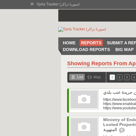
»
Syria Tracker (سوريا تراكر)
HOME
REPORTS
SUBMIT A RE
DOWNLOAD REPORTS
BIG MAP
Showing Reports From
Ap
List
Map
1
2
3
4
https://www.faceboo
https://www.enabbal
https://www.youtu
Ministry of En
Looted Properties|“تفتح صندوق أملاكها
المنهوبة
0