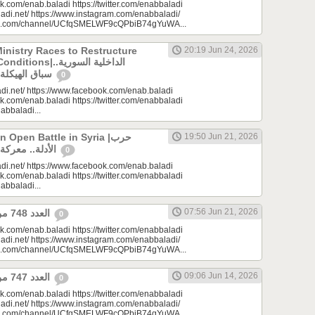
k.com/enab.baladi https://twitter.com/enabbaladi
adi.net/ https://www.instagram.com/enabbaladi/
be.com/channel/UCfqSMELWF9cQPbiB74gYuWA...
Ministry Races to Restructure
20:19 Jun 24, 2026
الداخلية السورية..
سباق الهيكلة في ظروف معقدة
0
di.net/ https://www.facebook.com/enab.baladi
k.com/enab.baladi https://twitter.com/enabbaladi
nabbaladi...
Open Battle in Syria |حرب
19:50 Jun 21, 2026
الأدلة.. معركة مفتوحة في سوريا
0
di.net/ https://www.facebook.com/enab.baladi
k.com/enab.baladi https://twitter.com/enabbaladi
nabbaladi...
07:56 Jun 21, 2026
العدد 748 من جريدة عنب بلدي
0
k.com/enab.baladi https://twitter.com/enabbaladi
adi.net/ https://www.instagram.com/enabbaladi/
be.com/channel/UCfqSMELWF9cQPbiB74gYuWA...
09:06 Jun 14, 2026
العدد 747 من جريدة عنب بلدي
0
k.com/enab.baladi https://twitter.com/enabbaladi
adi.net/ https://www.instagram.com/enabbaladi/
be.com/channel/UCfqSMELWF9cQPbiB74gYuWA...