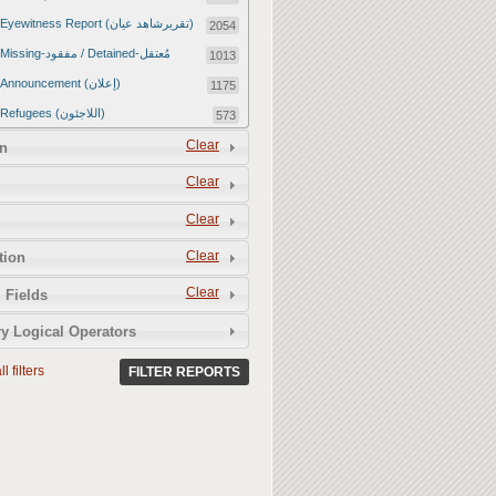
Eyewitness Report (تقريرشاهد عيان)
2054
Missing-مفقود / Detained-مُعتقل
1013
Announcement (إعلان)
1175
Refugees (اللاجئون)
573
Article (مقالة)
Clear
1672
n
Food Tampering (عّبّث بالغذاء)
2
Clear
Revenge Killings (القتل بدافع الانتقام)
11
Clear
Twitter Report (تقرير تويتر)
2650
Clear
tion
Water Tampering (عّبّث بالمياه)
2
Clear
Rape (اغتصاب)
 Fields
13
Relief Aid (مساعدات الإغاثة)
210
y Logical Operators
l filters
FILTER REPORTS