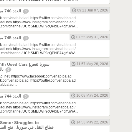
09:21 Jun 07, 2026
العدد 746 من جريدة عنب بلدي
0
k.com/enab.baladi https://twitter.com/enabbaladi
adi.net/ https://www.instagram.com/enabbaladi/
be.com/channel/UCfqSMELWF9cQPbiB74gYuWA...
07:55 May 31, 2026
العدد 745 من جريدة عنب بلدي
0
k.com/enab.baladi https://twitter.com/enabbaladi
adi.net/ https://www.instagram.com/enabbaladi/
be.com/channel/UCfqSMELWF9cQPbiB74gYuWA...
sed Cars |سوريا تغص
11:57 May 28, 2026
بالسيارات المستعملة
0
di.net/ https://www.facebook.com/enab.baladi
k.com/enab.baladi https://twitter.com/enabbaladi
nabbaladi...
10:08 May 24, 2026
العدد 744 من جريدة عنب بلدي
0
k.com/enab.baladi https://twitter.com/enabbaladi
adi.net/ https://www.instagram.com/enabbaladi/
be.com/channel/UCfqSMELWF9cQPbiB74gYuWA...
 Sector Struggles to
14:53 May 22, 2026