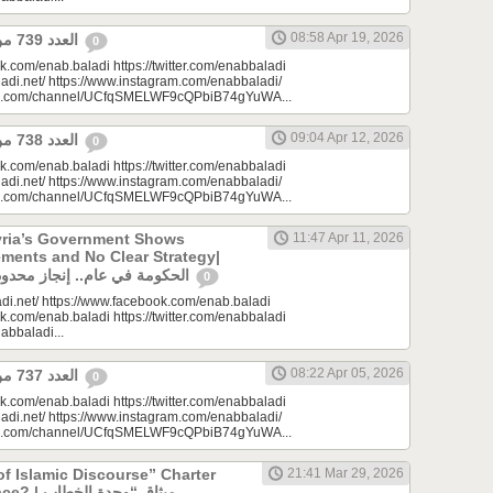
08:58 Apr 19, 2026
العدد 739 من جريدة عنب بلدي
0
k.com/enab.baladi https://twitter.com/enabbaladi
adi.net/ https://www.instagram.com/enabbaladi/
be.com/channel/UCfqSMELWF9cQPbiB74gYuWA...
09:04 Apr 12, 2026
العدد 738 من جريدة عنب بلدي
0
k.com/enab.baladi https://twitter.com/enabbaladi
adi.net/ https://www.instagram.com/enabbaladi/
be.com/channel/UCfqSMELWF9cQPbiB74gYuWA...
yria’s Government Shows
11:47 Apr 11, 2026
ments and No Clear Strategy|
الحكومة في عام.. إنجاز محدود واستراتيجية غائبة
0
di.net/ https://www.facebook.com/enab.baladi
k.com/enab.baladi https://twitter.com/enabbaladi
nabbaladi...
08:22 Apr 05, 2026
العدد 737 من جريدة عنب بلدي
0
k.com/enab.baladi https://twitter.com/enabbaladi
adi.net/ https://www.instagram.com/enabbaladi/
be.com/channel/UCfqSMELWF9cQPbiB74gYuWA...
of Islamic Discourse” Charter
21:41 Mar 29, 2026
ميثاق “وحدة