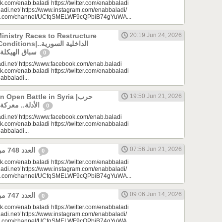
k.com/enab.baladi https://twitter.com/enabbaladi
adi.net/ https://www.instagram.com/enabbaladi/
be.com/channel/UCfqSMELWF9cQPbiB74gYuWA...
Ministry Races to Restructure
20:19 Jun 24, 2026
الداخلية السورية..
سباق الهيكلة في ظروف معقدة
0
di.net/ https://www.facebook.com/enab.baladi
k.com/enab.baladi https://twitter.com/enabbaladi
nabbaladi...
Open Battle in Syria |حرب
19:50 Jun 21, 2026
الأدلة.. معركة مفتوحة في سوريا
0
di.net/ https://www.facebook.com/enab.baladi
k.com/enab.baladi https://twitter.com/enabbaladi
nabbaladi...
07:56 Jun 21, 2026
العدد 748 من جريدة عنب بلدي
0
k.com/enab.baladi https://twitter.com/enabbaladi
adi.net/ https://www.instagram.com/enabbaladi/
be.com/channel/UCfqSMELWF9cQPbiB74gYuWA...
09:06 Jun 14, 2026
العدد 747 من جريدة عنب بلدي
0
k.com/enab.baladi https://twitter.com/enabbaladi
adi.net/ https://www.instagram.com/enabbaladi/
be.com/channel/UCfqSMELWF9cQPbiB74gYuWA...