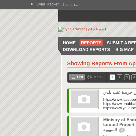
»
Syria Tracker (سوريا تراكر)
HOME
REPORTS
SUBMIT A RE
DOWNLOAD REPORTS
BIG MAP
Showing Reports From
Ap
List
Map
1
2
3
4
https://www.faceboo
https://www.enabbal
https://www.youtu
Ministry of En
Looted Properties|“تفتح صندوق أملاكها
المنهوبة
0