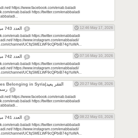
di.net/ https://www.facebook.com/enab.baladi
k.com/enab.baladi https://twitter.com/enabbaladi
nabbaladi...
12:46 May 17, 2026
العدد 743 من جريدة عنب بلدي
0
k.com/enab.baladi https://twitter.com/enabbaladi
adi.net/ https://www.instagram.com/enabbaladi/
be.com/channel/UCfqSMELWF9cQPbiB74gYuWA...
07:16 May 10, 2026
العدد 742 من جريدة عنب بلدي
0
k.com/enab.baladi https://twitter.com/enabbaladi
adi.net/ https://www.instagram.com/enabbaladi/
be.com/channel/UCfqSMELWF9cQPbiB74gYuWA...
longing in Syria|الفقر يعيد
20:27 May 08, 2026
رسم الانتماء في سوريا
0
di.net/ https://www.facebook.com/enab.baladi
k.com/enab.baladi https://twitter.com/enabbaladi
nabbaladi...
08:22 May 03, 2026
العدد 741 من جريدة عنب بلدي
0
k.com/enab.baladi https://twitter.com/enabbaladi
adi.net/ https://www.instagram.com/enabbaladi/
be.com/channel/UCfqSMELWF9cQPbiB74gYuWA...