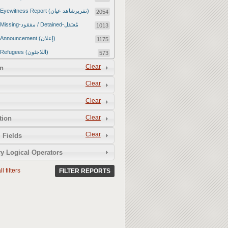
Eyewitness Report (تقريرشاهد عيان)
2054
Missing-مفقود / Detained-مُعتقل
1013
Announcement (إعلان)
1175
Refugees (اللاجئون)
573
Article (مقالة)
Clear
1672
n
Food Tampering (عّبّث بالغذاء)
2
Clear
Revenge Killings (القتل بدافع الانتقام)
11
Clear
Twitter Report (تقرير تويتر)
2650
Clear
tion
Water Tampering (عّبّث بالمياه)
2
Clear
Rape (اغتصاب)
 Fields
13
Relief Aid (مساعدات الإغاثة)
210
y Logical Operators
l filters
FILTER REPORTS