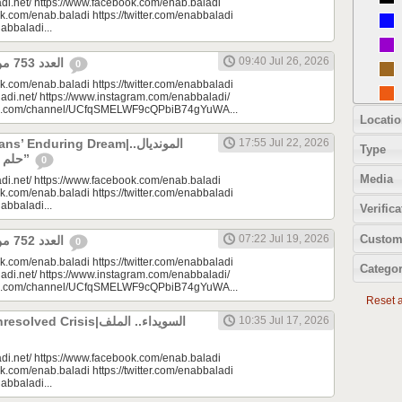
di.net/ https://www.facebook.com/enab.baladi
k.com/enab.baladi https://twitter.com/enabbaladi
nabbaladi...
09:40 Jul 26, 2026
العدد 753 من جريدة عنب بلدي
0
k.com/enab.baladi https://twitter.com/enabbaladi
adi.net/ https://www.instagram.com/enabbaladi/
be.com/channel/UCfqSMELWF9cQPbiB74gYuWA...
Locatio
 Enduring Dream|المونديال..
17:55 Jul 22, 2026
Type
حلم السوريين “المزمن”
0
Media
di.net/ https://www.facebook.com/enab.baladi
k.com/enab.baladi https://twitter.com/enabbaladi
nabbaladi...
Verifica
Custom
07:22 Jul 19, 2026
العدد 752 من جريدة عنب بلدي
0
k.com/enab.baladi https://twitter.com/enabbaladi
Categor
adi.net/ https://www.instagram.com/enabbaladi/
be.com/channel/UCfqSMELWF9cQPbiB74gYuWA...
Reset al
 Crisis|السويداء.. الملف
10:35 Jul 17, 2026
di.net/ https://www.facebook.com/enab.baladi
k.com/enab.baladi https://twitter.com/enabbaladi
nabbaladi...