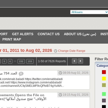
PORT
GET ALERTS
CONTACT US
ABOUT US (من نحن)
PRINT MAP
r 01, 2011 to Aug 02, 2026
Change Date Range
Filter 
…
1-50 of 7626 Reports
5
6
152
153
Catego
08:09 Aug 02, 2026
العدد 754 من جريدة عنب بلدي
0
k.com/enab.baladi https://twitter.com/enabbaladi
adi.net/ https://www.instagram.com/enabbaladi/
be.com/channel/UCfqSMELWF9cQPbiB74gYuWA...
dowments Opens the File on
19:15 Aug 01, 2026
الأوقاف” 