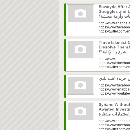
Suwayda After J
Struggles and Livelih
http://www.enabbala
https://www.faceboo
https://twitter.com/e
Three Islamist C
Dissolve Them Into th
http://www.enabbala
https://www.faceboo
https://twitter.com/e
https://www.faceboo
https://www.enabbal
https://www.youtu
Syrians Withou
Awaited Investments| ازل.. سوق
http://www.enabbala
https://www.faceboo
https://twitter.com/e