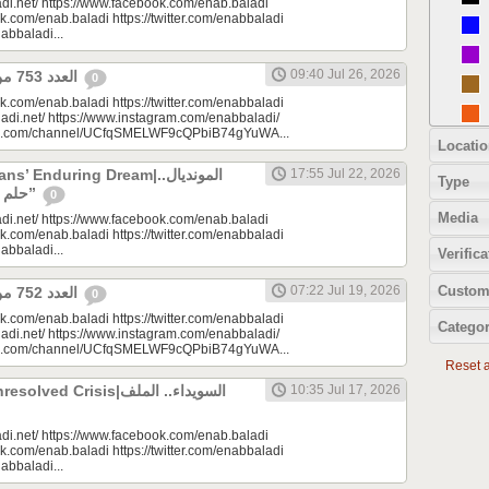
di.net/ https://www.facebook.com/enab.baladi
k.com/enab.baladi https://twitter.com/enabbaladi
nabbaladi...
09:40 Jul 26, 2026
العدد 753 من جريدة عنب بلدي
0
k.com/enab.baladi https://twitter.com/enabbaladi
adi.net/ https://www.instagram.com/enabbaladi/
be.com/channel/UCfqSMELWF9cQPbiB74gYuWA...
Locatio
 Enduring Dream|المونديال..
17:55 Jul 22, 2026
Type
حلم السوريين “المزمن”
0
Media
di.net/ https://www.facebook.com/enab.baladi
k.com/enab.baladi https://twitter.com/enabbaladi
nabbaladi...
Verifica
Custom
07:22 Jul 19, 2026
العدد 752 من جريدة عنب بلدي
0
k.com/enab.baladi https://twitter.com/enabbaladi
Categor
adi.net/ https://www.instagram.com/enabbaladi/
be.com/channel/UCfqSMELWF9cQPbiB74gYuWA...
Reset al
 Crisis|السويداء.. الملف
10:35 Jul 17, 2026
di.net/ https://www.facebook.com/enab.baladi
k.com/enab.baladi https://twitter.com/enabbaladi
nabbaladi...