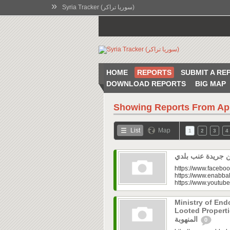
»
Syria Tracker (سوريا تراكر)
HOME
REPORTS
SUBMIT A RE
DOWNLOAD REPORTS
BIG MAP
Showing Reports From
Ap
List
Map
1
2
3
4
https://www.faceboo
https://www.enabbal
https://www.youtu
Ministry of En
Looted Properties|“تفتح صندوق أملاكها
المنهوبة
0