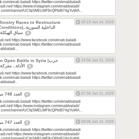
k.com/enab.baladi https://twitter.com/enabbaladi
adi.net/ https://www.instagram.com/enabbaladi/
be.com/channel/UCfqSMELWF9cQPbiB74gYuWA...
Ministry Races to Restructure
20:19 Jun 24, 2026
الداخلية السورية..
سباق الهيكلة في ظروف معقدة
0
di.net/ https://www.facebook.com/enab.baladi
k.com/enab.baladi https://twitter.com/enabbaladi
nabbaladi...
Open Battle in Syria |حرب
19:50 Jun 21, 2026
الأدلة.. معركة مفتوحة في سوريا
0
di.net/ https://www.facebook.com/enab.baladi
k.com/enab.baladi https://twitter.com/enabbaladi
nabbaladi...
07:56 Jun 21, 2026
العدد 748 من جريدة عنب بلدي
0
k.com/enab.baladi https://twitter.com/enabbaladi
adi.net/ https://www.instagram.com/enabbaladi/
be.com/channel/UCfqSMELWF9cQPbiB74gYuWA...
09:06 Jun 14, 2026
العدد 747 من جريدة عنب بلدي
0
k.com/enab.baladi https://twitter.com/enabbaladi
adi.net/ https://www.instagram.com/enabbaladi/
be.com/channel/UCfqSMELWF9cQPbiB74gYuWA...