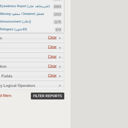
Eyewitness Report (تقريرشاهد عيان)
2054
Missing-مفقود / Detained-مُعتقل
1013
Announcement (إعلان)
1175
Refugees (اللاجئون)
573
Article (مقالة)
Clear
1672
n
Food Tampering (عّبّث بالغذاء)
2
Clear
Revenge Killings (القتل بدافع الانتقام)
11
Clear
Twitter Report (تقرير تويتر)
2650
Clear
tion
Water Tampering (عّبّث بالمياه)
2
Clear
Rape (اغتصاب)
 Fields
13
Relief Aid (مساعدات الإغاثة)
210
y Logical Operators
l filters
FILTER REPORTS