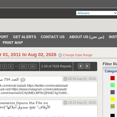
PORT
GET ALERTS
CONTACT US
ABOUT US (من نحن)
PRINT MAP
r 01, 2011 to Aug 02, 2026
Change Date Range
Filter 
…
1-50 of 7626 Reports
5
6
152
153
Catego
08:09 Aug 02, 2026
العدد 754 من جريدة عنب بلدي
0
k.com/enab.baladi https://twitter.com/enabbaladi
adi.net/ https://www.instagram.com/enabbaladi/
be.com/channel/UCfqSMELWF9cQPbiB74gYuWA...
dowments Opens the File on
19:15 Aug 01, 2026
الأوقاف” 