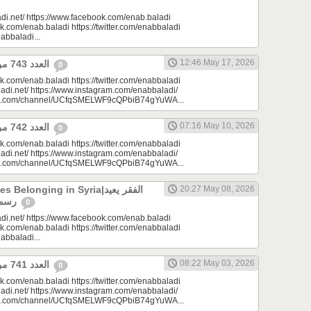
di.net/ https://www.facebook.com/enab.baladi
k.com/enab.baladi https://twitter.com/enabbaladi
nabbaladi...
12:46 May 17, 2026
العدد 743 من جريدة عنب بلدي
0
k.com/enab.baladi https://twitter.com/enabbaladi
adi.net/ https://www.instagram.com/enabbaladi/
be.com/channel/UCfqSMELWF9cQPbiB74gYuWA...
07:16 May 10, 2026
العدد 742 من جريدة عنب بلدي
0
k.com/enab.baladi https://twitter.com/enabbaladi
adi.net/ https://www.instagram.com/enabbaladi/
be.com/channel/UCfqSMELWF9cQPbiB74gYuWA...
longing in Syria|الفقر يعيد
20:27 May 08, 2026
رسم الانتماء في سوريا
0
di.net/ https://www.facebook.com/enab.baladi
k.com/enab.baladi https://twitter.com/enabbaladi
nabbaladi...
08:22 May 03, 2026
العدد 741 من جريدة عنب بلدي
0
k.com/enab.baladi https://twitter.com/enabbaladi
adi.net/ https://www.instagram.com/enabbaladi/
be.com/channel/UCfqSMELWF9cQPbiB74gYuWA...