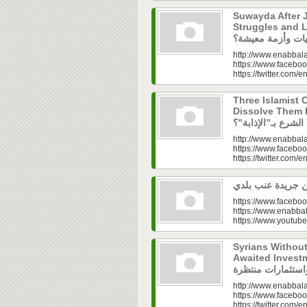
Suwayda After J
Struggles and Livelih
http://www.enabbala
https://www.faceboo
https://twitter.com/e
Three Islamist C
Dissolve Them Into th
http://www.enabbala
https://www.faceboo
https://twitter.com/e
https://www.faceboo
https://www.enabbal
https://www.youtu
Syrians Withou
Awaited Investments| ازل.. سوق
http://www.enabbala
https://www.faceboo
https://twitter.com/e