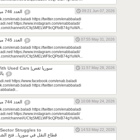
09:21 Jun 07, 2026
العدد 746 من جريدة عنب بلدي
0
k.com/enab.baladi https://twitter.com/enabbaladi
adi.net/ https://www.instagram.com/enabbaladi/
be.com/channel/UCfqSMELWF9cQPbiB74gYuWA...
07:55 May 31, 2026
العدد 745 من جريدة عنب بلدي
0
k.com/enab.baladi https://twitter.com/enabbaladi
adi.net/ https://www.instagram.com/enabbaladi/
be.com/channel/UCfqSMELWF9cQPbiB74gYuWA...
sed Cars |سوريا تغص
11:57 May 28, 2026
بالسيارات المستعملة
0
di.net/ https://www.facebook.com/enab.baladi
k.com/enab.baladi https://twitter.com/enabbaladi
nabbaladi...
10:08 May 24, 2026
العدد 744 من جريدة عنب بلدي
0
k.com/enab.baladi https://twitter.com/enabbaladi
adi.net/ https://www.instagram.com/enabbaladi/
be.com/channel/UCfqSMELWF9cQPbiB74gYuWA...
 Sector Struggles to
14:53 May 22, 2026