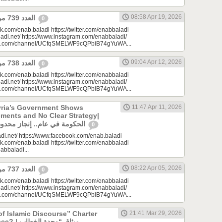
08:58 Apr 19, 2026
العدد 739 من جريدة عنب بلدي
0
k.com/enab.baladi https://twitter.com/enabbaladi
adi.net/ https://www.instagram.com/enabbaladi/
be.com/channel/UCfqSMELWF9cQPbiB74gYuWA...
09:04 Apr 12, 2026
العدد 738 من جريدة عنب بلدي
0
k.com/enab.baladi https://twitter.com/enabbaladi
adi.net/ https://www.instagram.com/enabbaladi/
be.com/channel/UCfqSMELWF9cQPbiB74gYuWA...
yria’s Government Shows
11:47 Apr 11, 2026
ments and No Clear Strategy|
الحكومة في عام.. إنجاز محدود واستراتيجية غائبة
0
di.net/ https://www.facebook.com/enab.baladi
k.com/enab.baladi https://twitter.com/enabbaladi
nabbaladi...
08:22 Apr 05, 2026
العدد 737 من جريدة عنب بلدي
0
k.com/enab.baladi https://twitter.com/enabbaladi
adi.net/ https://www.instagram.com/enabbaladi/
be.com/channel/UCfqSMELWF9cQPbiB74gYuWA...
of Islamic Discourse” Charter
21:41 Mar 29, 2026
ميثاق “وحدة