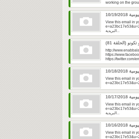
working on the grou
View this email in 
e=a23bc17e53&u=2fd
البريدية...
http://www.enabbala
https://www.faceboo
https://twitter.com/e
View this email in 
View this email in 
e=a23bc17e53&u=2fd
البريدية...
View this email in 
e=a23bc17e53&u=2f