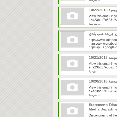
View this email in 
e=a23bc17e53&u=2fd
البريدية...
https://www.faceboo
https://www.enabbal
https://plus.googl
View this email in 
e=a23bc17e53&u=2f
البريدية...
View this email in 
e=a23bc17e53&u=2f
البريدية...
Statement: Disc
Media Departm
Discontinuing of th