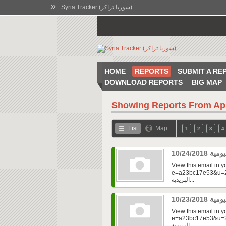
»
Syria Tracker (سوريا تراكر)
HOME
REPORTS
SUBMIT A RE
DOWNLOAD REPORTS
BIG MAP
Showing Reports From
Ap
List
Map
1
2
3
4
View this email in 
e=a23bc17e53&u=2fd
البريدية...
View this email in 
e=a23bc17e53&u=2f
البريدية...