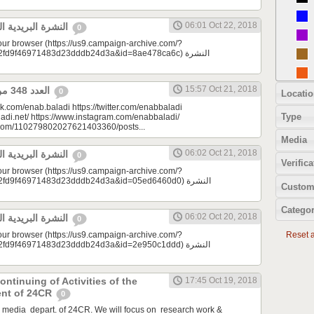
06:01 Oct 22, 2018
النشرة البريدية اليومية 10/22/2018
0
your browser (https://us9.campaign-archive.com/?
9f46971483d23dddb24d3a&id=8ae478ca6c) النشرة
15:57 Oct 21, 2018
العدد 348 من جريدة عنب بلدي
0
Locatio
k.com/enab.baladi https://twitter.com/enabbaladi
Type
adi.net/ https://www.instagram.com/enabbaladi/
e.com/110279802027621403360/posts...
Media
06:02 Oct 21, 2018
النشرة البريدية اليومية 10/21/2018
0
Verifica
your browser (https://us9.campaign-archive.com/?
d9f46971483d23dddb24d3a&id=05ed6460d0) النشرة
Custom
Categor
06:02 Oct 20, 2018
النشرة البريدية اليومية 10/20/2018
0
your browser (https://us9.campaign-archive.com/?
Reset al
d9f46971483d23dddb24d3a&id=2e950c1ddd) النشرة
ontinuing of Activities of the
17:45 Oct 19, 2018
ent of 24CR
0
e media depart. of 24CR. We will focus on research work &