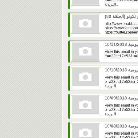
e=a23bc17e53&u=2f
البريدية...
http://www.enabbala
https://www.faceboo
https://twitter.com/e
View this email in 
View this email in 
e=a23bc17e53&u=2fd
البريدية...
View this email in 
e=a23bc17e53&u=2f
البريدية...
View this email in 
e=a23bc17e53&u=2fd