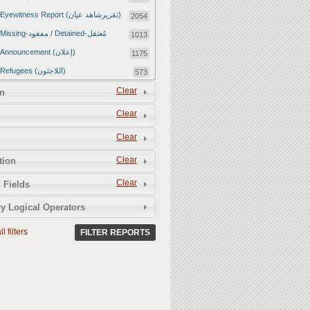
Eyewitness Report (تقريرشاهد عيان)
2054
Missing-مفقود / Detained-مُعتقل
1013
Announcement (إعلان)
1175
Refugees (اللاجئون)
573
Article (مقالة)
Clear
1672
n
Food Tampering (عّبّث بالغذاء)
2
Clear
Revenge Killings (القتل بدافع الانتقام)
11
Clear
Twitter Report (تقرير تويتر)
2650
Clear
tion
Water Tampering (عّبّث بالمياه)
2
Clear
Rape (اغتصاب)
 Fields
13
Relief Aid (مساعدات الإغاثة)
210
y Logical Operators
l filters
FILTER REPORTS