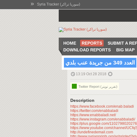
»
Syria Tracker (سوريا تراكر)
HOME
REPORTS
SUBMIT A RE
DOWNLOAD REPORTS
BIG MAP
العدد 349 من جريدة عنب بلدي
13:19 Oct 28 2018
Twitter Report (تقرير تويتر)
Description
https://www.facebook.com/enab.baladi
https://twitter.com/enabbaladi
https://www.enabbaladi.net/
https://www.instagram.com/enabbaladi/
https://plus.google.com/110279802027
https://www.youtube.com/channel/U
http://undefinedemail.com
http://www.syrianprints.org/ar/printed?