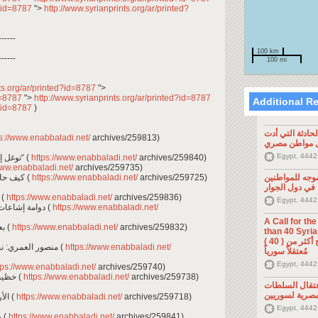
d?id=8787
">
http://www.syrianprints.org/ar/printed?
------
100 km
------
100 mi
ts.org/ar/printed?id=8787
">
id=8787
">
http://www.syrianprints.org/ar/printed?id=8787
Additional R
d?id=8787
)
ادثة التي أدت
s://www.enabbaladi.net/
archives/259813)
ل مواطن مصري
Egypt, 4442
- توغل إيراني في الجنوب السوري.. إسرائيل ”صامتة“ (
https://www.enabbaladi.net/
archives/259840)
www.enabbaladi.net/
archives/259735)
- كيف حافظ "التنظيم" على آخر معاقله شرق الفرات (
https://www.enabbaladi.net/
archives/259725)
جه للمواطنين
في دول الجوار
فلاحو عفرين محاصرون ب" (
https://www.enabbaladi.net/
archives/259836)
Egypt, 4442
- دوامة إشاعات في دمشق.. إلغاء احتياط أم إلغاء عقوبات؟ (
https://www.enabbaladi.net/
A Call for th
- بعد سيطرة الأسد ريف حمص بدون مساعدات (
https://www.enabbaladi.net/
archives/259832)
than 40 Syrians 
من أجل اطلاق سراح أكثر من ( 40 )
- منصور العمري: نبيل- خاشقجي- ياسودا ثلاثية التعاطي الدولي (
https://www.enabbaladi.net/
مُعتقلاً سورياً
Egypt, 4442
tps://www.enabbaladi.net/
archives/259740)
- خظيب بدلة: تعا تفرج.. مقاطع من سيرة النصابين (
https://www.enabbaladi.net/
archives/259738)
تقال السلطات
مصرية لسوريين
- الأردن أم سوريا.. من المستفيد من فتح نصيب؟ (
https://www.enabbaladi.net/
archives/259718)
Egypt, 4442
- مبادرة لدعم الأسر نفسيًا بعد هجوم السويداء (
https://www.enabbaladi.net/
archives/259841)