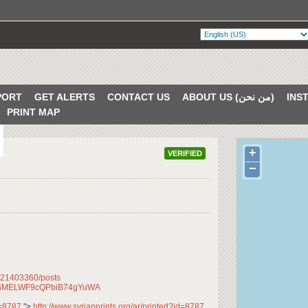
PORT
GET ALERTS
CONTACT US
ABOUT US (من نحن)
PRINT MAP
+
VERIFIED
−
621403360/posts
CfqSMELWF9cQPbiB74gYuWA
id=8787
">
http://www.syrianprints.org/ar/printed?id=8787