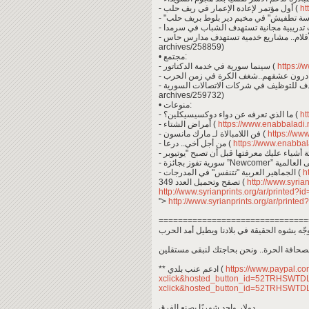
- أول مؤتمر لإعادة الإعمار في ريف حلب (
ht
- تدريبية مجانية تستهدف الشباب في سرمدا
archives/258859)
• مجتمع:
- سينما سورية في خدمة الدكتاتور (
https://
archives/259732)
• منوعات:
- ما الذي تعرفه عن دواء دوكسيسيكلين؟ (
ht
- أمراض الشتاء (
https://www.enabbaladi.
- فن اللامبالاة لـ مارك مانسون (
https://ww
- من أجل أخي.. درعا (
https://www.enabbal
- الجماهير العربية "تتنفس" في المدرجات (
ht
تصفح وتحميل العدد 349 (
http://www.syria
http://www.syrianprints.org/ar/printed?
">
http://www.syrianprints.org/ar/printe
===============================
لصحافة الحرة.. ونحن بحاجتك لنبقى مستقلين
** ادعم عنب بلدي (
https://www.paypal.c
xclick&hosted_button_id=52TRHSWT
xclick&hosted_button_id=52TRHSWT
دولار واحد شهريًا يصنع الفرق