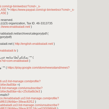
al.com/cgi-bin/webscr?cmd=_s-
DLA5E
">
https://www.paypal.com/cgi-bin/webscr?cmd=_s-
DLA5E
)
 reserved.
1(c)(3) organization, Tax ID. 46-3313735
p://www.enabbaladi.net/
)
بإمكانكم تصفح وتحميل أعداد: ** enabbaladi.net/archives/category/pdf (
gory/pdf)
glish.enabbaladi.net (
http://english.enabbaladi.net/
)
enabbaladi.tv
)
يمكنكم أيضًا متابعة عنب بلدي عن طريق تحميل تطبيق آندرويد من هنا: ** (
ails?id=com.enabbaladi
)
وإضافة عنب بلدي إلى غوغل نيوز ستاند من هنا: ** (
https://play.google.com/store/newsstand/news?
di.us3.list-manage.com/profile?
1b6ecfad0&e
=)
s3.list-manage.com/unsubscribe?
1b6ecfad0&e=&c=25c6a6b3e3
)
emails?
ps://enabbaladi.us3.list-manage.com/profile?
a8f6319b9&e=38eac82f12
)
enabbaladi.us3.list-manage.com/unsubscribe?
a8f6319b9&e=38eac82f12&c=e030098648
)