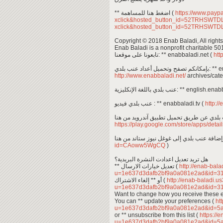
** اضغط هنا للمساهمة (
https://www.payp
xclick&hosted_button_id=52TRHSWT
xclick&hosted_button_id=52TRHSWT
Copyright © 2018 Enab Baladi, All rights
Enab Baladi is a nonprofit charitable 50
تابعونا على موقعنا: ** enabbaladi.net (
htt
 عنب بلدي
http://www.enabbaladi.net/
archives/cate
عنب بلدي باللغة الإنكليزية: ** en
عنب بلدي فيديو : ** enabbaladi.tv (
http://
https://play.google.com/store/apps/det
id=CAoww5WgCQ
)
هل تريد تعديل اعدادت النشرة البريدية؟
** تعديل خيارات الارسال (
http://enab-bala
u=1e637d3dafb2bf9a0a081e2ad&id=3
أو ** إلغاء الاشتراك (
http://enab-baladi.u
u=1e637d3dafb2bf9a0a081e2ad&id=3
Want to change how you receive these 
You can ** update your preferences (
htt
u=1e637d3dafb2bf9a0a081e2ad&id=5
or ** unsubscribe from this list (
https://
u=1e637d3dafb2bf9a0a081e2ad&id=5