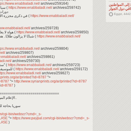
tps://www.enabbaladi.net/
archives/259164)
إلى المواطنين
- "سياسة تطفيش" في مخيم دير بلوط بريف حلب (
https://www.enabbaladi.net/
archives/259742)
قي دول الجوار
دورات 
Egypt, 4442
- في ذكرى مجزرة الأقلام.. مشاريع خدمية تستهدف مدارس حاس (
https://www.enabbaladi.net/
www.enabbaladi.net/
archives/259728)
- هواة لا يغادرون عشقهم..شغف الكرة في زمن الحرب (
https://www.enabbaladi.net/
archives/259850)
- شبابًا لا يزالون طلابًا.. هدف للتوظيف في شركات الاتصالات السورية (
https://www.enabbaladi.net/
tps://www.enabbaladi.net/
archives/259804)
net/
archives/259807)
w.enabbaladi.net/
archives/259861)
adi.net/
archives/259730)
- ستة أشياء عليك معرفتها قبل أن تصبح "يوتيوبر" (
https://www.enabbaladi.net/
archives/259723)
- سورية تفوز بجائزة ”Newcomer” للموسيقى العالمية (
https://www.enabbaladi.net/
archives/259172)
tps://www.enabbaladi.net/
archives/259827)
nprints.org/ar/printed?id=8787
">
id=8787
">
http://www.syrianprints.org/ar/printed?id=8787
d?id=8787
)
=============================
الإعلام الموجّه يشوه الحقيقة في بلادنا ويطيل أمد الحرب..
سوريا بحاجة ل
om/cgi-bin/webscr?cmd=_s-
DLA5E
">
https://www.paypal.com/cgi-bin/webscr?cmd=_s-
DLA5E
)