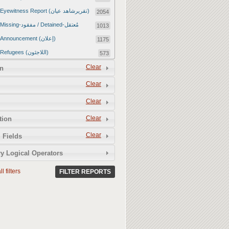
Eyewitness Report (تقريرشاهد عيان)
2054
Missing-مفقود / Detained-مُعتقل
1013
Announcement (إعلان)
1175
Refugees (اللاجئون)
573
Article (مقالة)
Clear
1672
n
Food Tampering (عّبّث بالغذاء)
2
Clear
Revenge Killings (القتل بدافع الانتقام)
11
Clear
Twitter Report (تقرير تويتر)
2650
Clear
tion
Water Tampering (عّبّث بالمياه)
2
Clear
Rape (اغتصاب)
 Fields
13
Relief Aid (مساعدات الإغاثة)
210
y Logical Operators
l filters
FILTER REPORTS