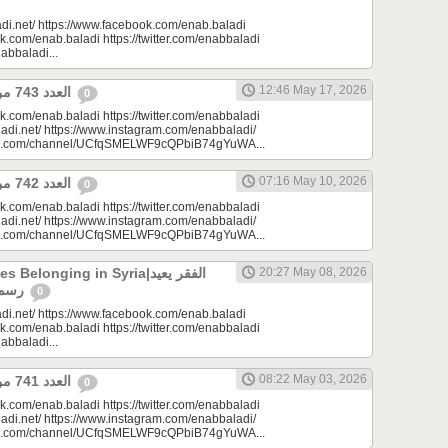
di.net/ https://www.facebook.com/enab.baladi
k.com/enab.baladi https://twitter.com/enabbaladi
nabbaladi...
12:46 May 17, 2026
العدد 743 من جريدة عنب بلدي
0
k.com/enab.baladi https://twitter.com/enabbaladi
adi.net/ https://www.instagram.com/enabbaladi/
be.com/channel/UCfqSMELWF9cQPbiB74gYuWA...
07:16 May 10, 2026
العدد 742 من جريدة عنب بلدي
0
k.com/enab.baladi https://twitter.com/enabbaladi
adi.net/ https://www.instagram.com/enabbaladi/
be.com/channel/UCfqSMELWF9cQPbiB74gYuWA...
longing in Syria|الفقر يعيد
20:27 May 08, 2026
رسم الانتماء في سوريا
0
di.net/ https://www.facebook.com/enab.baladi
k.com/enab.baladi https://twitter.com/enabbaladi
nabbaladi...
08:22 May 03, 2026
العدد 741 من جريدة عنب بلدي
0
k.com/enab.baladi https://twitter.com/enabbaladi
adi.net/ https://www.instagram.com/enabbaladi/
be.com/channel/UCfqSMELWF9cQPbiB74gYuWA...