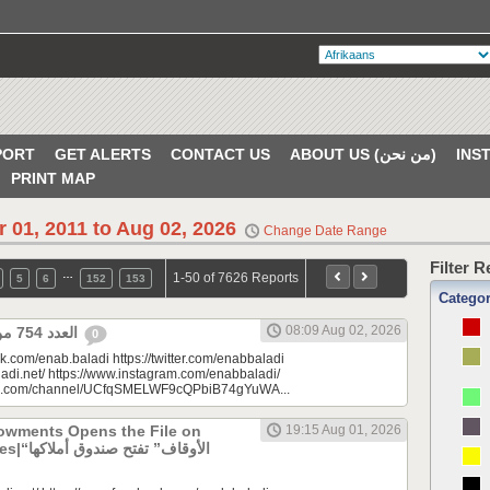
PORT
GET ALERTS
CONTACT US
ABOUT US (من نحن)
PRINT MAP
r 01, 2011 to Aug 02, 2026
Change Date Range
Filter 
…
1-50 of 7626 Reports
5
6
152
153
Catego
08:09 Aug 02, 2026
العدد 754 من جريدة عنب بلدي
0
k.com/enab.baladi https://twitter.com/enabbaladi
adi.net/ https://www.instagram.com/enabbaladi/
be.com/channel/UCfqSMELWF9cQPbiB74gYuWA...
dowments Opens the File on
19:15 Aug 01, 2026
الأوقاف” 