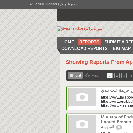
»
Syria Tracker (سوريا تراكر)
HOME
REPORTS
SUBMIT A RE
DOWNLOAD REPORTS
BIG MAP
Showing Reports From
Ap
List
Map
1
2
3
4
https://www.faceboo
https://www.enabbal
https://www.youtu
Ministry of En
Looted Properties|“تفتح صندوق أملاكها
المنهوبة
0