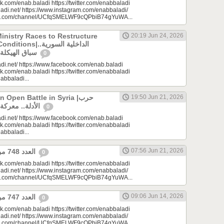
k.com/enab.baladi https://twitter.com/enabbaladi
adi.net/ https://www.instagram.com/enabbaladi/
be.com/channel/UCfqSMELWF9cQPbiB74gYuWA...
Ministry Races to Restructure
20:19 Jun 24, 2026
الداخلية السورية..
سباق الهيكلة في ظروف معقدة
0
di.net/ https://www.facebook.com/enab.baladi
k.com/enab.baladi https://twitter.com/enabbaladi
nabbaladi...
Open Battle in Syria |حرب
19:50 Jun 21, 2026
الأدلة.. معركة مفتوحة في سوريا
0
di.net/ https://www.facebook.com/enab.baladi
k.com/enab.baladi https://twitter.com/enabbaladi
nabbaladi...
07:56 Jun 21, 2026
العدد 748 من جريدة عنب بلدي
0
k.com/enab.baladi https://twitter.com/enabbaladi
adi.net/ https://www.instagram.com/enabbaladi/
be.com/channel/UCfqSMELWF9cQPbiB74gYuWA...
09:06 Jun 14, 2026
العدد 747 من جريدة عنب بلدي
0
k.com/enab.baladi https://twitter.com/enabbaladi
adi.net/ https://www.instagram.com/enabbaladi/
be.com/channel/UCfqSMELWF9cQPbiB74gYuWA...