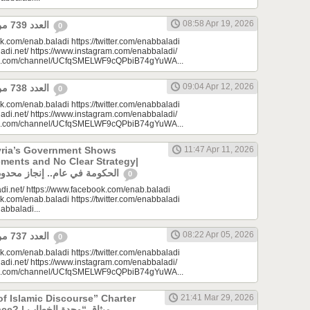
08:58 Apr 19, 2026
العدد 739 من جريدة عنب بلدي
0
k.com/enab.baladi https://twitter.com/enabbaladi
adi.net/ https://www.instagram.com/enabbaladi/
be.com/channel/UCfqSMELWF9cQPbiB74gYuWA...
09:04 Apr 12, 2026
العدد 738 من جريدة عنب بلدي
0
k.com/enab.baladi https://twitter.com/enabbaladi
adi.net/ https://www.instagram.com/enabbaladi/
be.com/channel/UCfqSMELWF9cQPbiB74gYuWA...
yria’s Government Shows
11:47 Apr 11, 2026
ments and No Clear Strategy|
الحكومة في عام.. إنجاز محدود واستراتيجية غائبة
0
di.net/ https://www.facebook.com/enab.baladi
k.com/enab.baladi https://twitter.com/enabbaladi
nabbaladi...
08:22 Apr 05, 2026
العدد 737 من جريدة عنب بلدي
0
k.com/enab.baladi https://twitter.com/enabbaladi
adi.net/ https://www.instagram.com/enabbaladi/
be.com/channel/UCfqSMELWF9cQPbiB74gYuWA...
of Islamic Discourse” Charter
21:41 Mar 29, 2026
ميثاق “وحدة