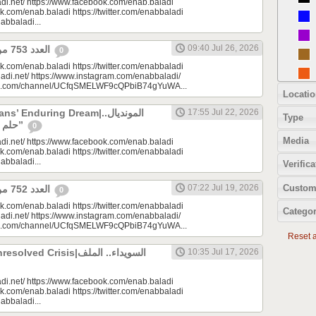
di.net/ https://www.facebook.com/enab.baladi
k.com/enab.baladi https://twitter.com/enabbaladi
nabbaladi...
09:40 Jul 26, 2026
العدد 753 من جريدة عنب بلدي
0
k.com/enab.baladi https://twitter.com/enabbaladi
adi.net/ https://www.instagram.com/enabbaladi/
be.com/channel/UCfqSMELWF9cQPbiB74gYuWA...
Locatio
 Enduring Dream|المونديال..
17:55 Jul 22, 2026
Type
حلم السوريين “المزمن”
0
Media
di.net/ https://www.facebook.com/enab.baladi
k.com/enab.baladi https://twitter.com/enabbaladi
nabbaladi...
Verifica
Custom
07:22 Jul 19, 2026
العدد 752 من جريدة عنب بلدي
0
k.com/enab.baladi https://twitter.com/enabbaladi
Categor
adi.net/ https://www.instagram.com/enabbaladi/
be.com/channel/UCfqSMELWF9cQPbiB74gYuWA...
Reset al
 Crisis|السويداء.. الملف
10:35 Jul 17, 2026
di.net/ https://www.facebook.com/enab.baladi
k.com/enab.baladi https://twitter.com/enabbaladi
nabbaladi...