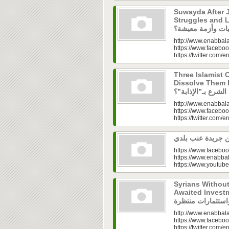
Suwayda After J
Struggles and Livelih
http://www.enabbala
https://www.faceboo
https://twitter.com/e
Three Islamist C
Dissolve Them Into th
http://www.enabbala
https://www.faceboo
https://twitter.com/e
https://www.faceboo
https://www.enabbal
https://www.youtu
Syrians Withou
Awaited Investments| ازل.. سوق
http://www.enabbala
https://www.faceboo
https://twitter.com/e