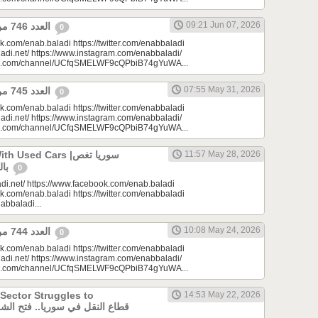
09:21 Jun 07, 2026
العدد 746 من جريدة عنب بلدي
0
k.com/enab.baladi https://twitter.com/enabbaladi
adi.net/ https://www.instagram.com/enabbaladi/
be.com/channel/UCfqSMELWF9cQPbiB74gYuWA...
07:55 May 31, 2026
العدد 745 من جريدة عنب بلدي
0
k.com/enab.baladi https://twitter.com/enabbaladi
adi.net/ https://www.instagram.com/enabbaladi/
be.com/channel/UCfqSMELWF9cQPbiB74gYuWA...
sed Cars |سوريا تغص
11:57 May 28, 2026
بالسيارات المستعملة
0
di.net/ https://www.facebook.com/enab.baladi
k.com/enab.baladi https://twitter.com/enabbaladi
nabbaladi...
10:08 May 24, 2026
العدد 744 من جريدة عنب بلدي
0
k.com/enab.baladi https://twitter.com/enabbaladi
adi.net/ https://www.instagram.com/enabbaladi/
be.com/channel/UCfqSMELWF9cQPbiB74gYuWA...
 Sector Struggles to
14:53 May 22, 2026