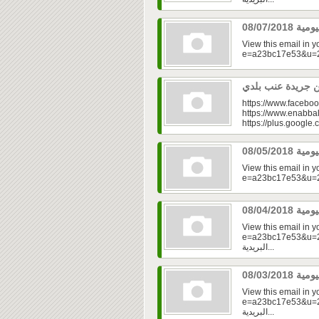
View this email in 
https://www.faceboo
https://www.enabbal
https://plus.googl
View this email in 
View this email in 
e=a23bc17e53&u=2fd
البريدية...
View this email in 
e=a23bc17e53&u=2f
البريدية...