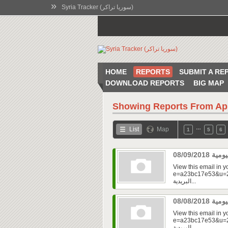
»
Syria Tracker (سوريا تراكر)
HOME
REPORTS
SUBMIT A RE
DOWNLOAD REPORTS
BIG MAP
Showing Reports From
Ap
…
List
Map
1
5
6
View this email in 
e=a23bc17e53&u=2f
البريدية...
View this email in 
e=a23bc17e53&u=2f
البريدية...