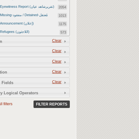
Eyewitness Report (تقريرشاهد عيان)
2054
Missing-مفقود / Detained-مُعتقل
1013
Announcement (إعلان)
1175
Refugees (اللاجئون)
573
Article (مقالة)
Clear
1672
n
Food Tampering (عّبّث بالغذاء)
2
Clear
Revenge Killings (القتل بدافع الانتقام)
11
Clear
Twitter Report (تقرير تويتر)
2650
Clear
tion
Water Tampering (عّبّث بالمياه)
2
Clear
Rape (اغتصاب)
 Fields
13
Relief Aid (مساعدات الإغاثة)
210
y Logical Operators
l filters
FILTER REPORTS