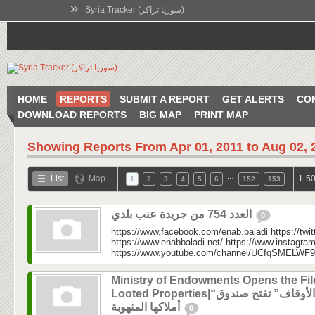
»
Syria Tracker (سوريا تراكر)
HOME
REPORTS
SUBMIT A REPORT
GET ALERTS
CO
DOWNLOAD REPORTS
BIG MAP
PRINT MAP
Showing Reports From
Apr 01, 2011 to Aug 02, 
…
List
Map
1-50
1
2
3
4
5
6
152
153
العدد 754 من جريدة عنب بلدي
0
https://www.facebook.com/enab.baladi https://twi
https://www.enabbaladi.net/ https://www.instagra
https://www.youtube.com/channel/UCfqSMELWF
Ministry of Endowments Opens the Fil
Looted Properties|“الأوقاف” تفتح صندوق
أملاكها المنهوبة
0