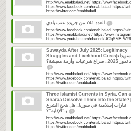
http://www.enabbaladi.net/ https://www.facebook.
https://www.facebook.com/enab.baladi https://twi
https://twitter.com/enabbaladi...
العدد 741 من جريدة عنب بلدي
0
https://www.facebook.com/enab.baladi https://twi
https://www.enabbaladi.net/ https://www.instagra
https://www.youtube.com/channel/UCfqSMELWF
Suwayda After July 2025: Legitimacy
Struggles and Livelihood Crisis|السويداء
202.. صراع شرعيات وأزمة معيشة؟
0
http://www.enabbaladi.net/ https://www.facebook.
https://www.facebook.com/enab.baladi https://twi
https://twitter.com/enabbaladi...
Three Islamist Currents in Syria, Can a
Sharaa Dissolve Them Into the State?|ثلاثة
تيارات إسلامية في سوريا.. هل ينجح الشرع
بـ”الإذابة”؟
0
http://www.enabbaladi.net/ https://www.facebook.
https://www.facebook.com/enab.baladi https://twi
https://twitter.com/enabbaladi...