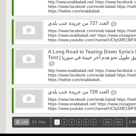
http://www.enabbaladi.net/ https://www.facebook.
https://www.facebook.com/enab.baladi https://twi
https://twitter.com/enabbaladi...
العدد 727 من جريدة عنب بلدي
0
https://www.facebook.com/enab.baladi https://twi
https://www.enabbaladi.net/ https://www.instagra
https://www.youtube.com/channel/UCfqSMELWF
A Long Road to Tearing Down Syria’s 
Tent |  طويل نحو هدم آخر خيمة في سوريا
0
http://www.enabbaladi.net/ https://www.facebook.
https://www.facebook.com/enab.baladi https://twi
https://twitter.com/enabbaladi...
العدد 726 من جريدة عنب بلدي
0
https://www.facebook.com/enab.baladi https://twi
https://www.enabbaladi.net/ https://www.instagra
https://www.youtube.com/channel/UCfqSMELWF
…
List
Map
1-50
1
2
3
4
5
6
152
153