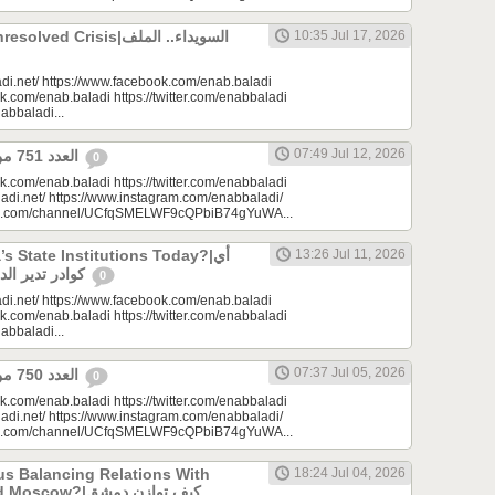
 Crisis|السويداء.. الملف
10:35 Jul 17, 2026
di.net/ https://www.facebook.com/enab.baladi
k.com/enab.baladi https://twitter.com/enabbaladi
nabbaladi...
07:49 Jul 12, 2026
العدد 751 من جريدة عنب بلدي
0
k.com/enab.baladi https://twitter.com/enabbaladi
adi.net/ https://www.instagram.com/enabbaladi/
be.com/channel/UCfqSMELWF9cQPbiB74gYuWA...
 State Institutions Today?|أي
13:26 Jul 11, 2026
كوادر تدير الدولة السورية اليوم؟
0
di.net/ https://www.facebook.com/enab.baladi
k.com/enab.baladi https://twitter.com/enabbaladi
nabbaladi...
07:37 Jul 05, 2026
العدد 750 من جريدة عنب بلدي
0
k.com/enab.baladi https://twitter.com/enabbaladi
adi.net/ https://www.instagram.com/enabbaladi/
be.com/channel/UCfqSMELWF9cQPbiB74gYuWA...
s Balancing Relations With
18:24 Jul 04, 2026
?|كيف توازن دمشق