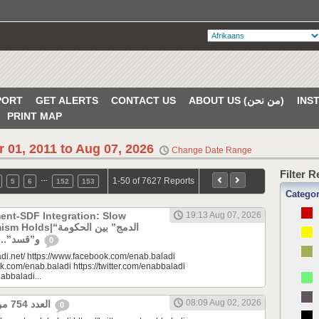
PORT
GET ALERTS
CONTACT US
ABOUT US (من نحن)
PRINT MAP
r 01, 2011 to Aug 07, 2026
Change Date Range
Filter 
…
1-50 of 7627 Reports
5
6
152
153
Catego
ent-SDF Integration: Slow
19:13 Aug 07, 2026
“الدمج” بين الحكومة
و”قسد”.. بطء لا يبدد التفاؤل
0
di.net/ https://www.facebook.com/enab.baladi
k.com/enab.baladi https://twitter.com/enabbaladi
nabbaladi...
08:09 Aug 02, 2026
العدد 754 من جريدة عنب بلدي
0