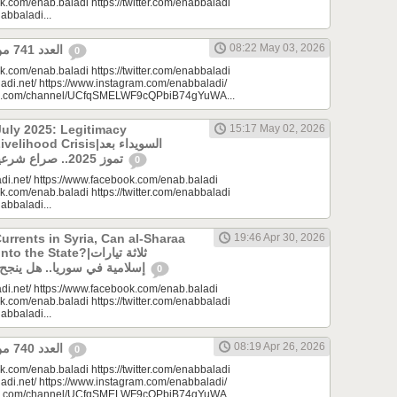
k.com/enab.baladi https://twitter.com/enabbaladi
nabbaladi...
08:22 May 03, 2026
العدد 741 من جريدة عنب بلدي
0
k.com/enab.baladi https://twitter.com/enabbaladi
adi.net/ https://www.instagram.com/enabbaladi/
be.com/channel/UCfqSMELWF9cQPbiB74gYuWA...
uly 2025: Legitimacy
15:17 May 02, 2026
ood Crisis|السويداء بعد
تموز 2025.. صراع شرعيات وأزمة معيشة؟
0
di.net/ https://www.facebook.com/enab.baladi
k.com/enab.baladi https://twitter.com/enabbaladi
nabbaladi...
urrents in Syria, Can al-Sharaa
19:46 Apr 30, 2026
e State?|ثلاثة تيارات
إسلامية في سوريا.. هل ينجح الشرع بـ”الإذابة”؟
0
di.net/ https://www.facebook.com/enab.baladi
k.com/enab.baladi https://twitter.com/enabbaladi
nabbaladi...
08:19 Apr 26, 2026
العدد 740 من جريدة عنب بلدي
0
k.com/enab.baladi https://twitter.com/enabbaladi
adi.net/ https://www.instagram.com/enabbaladi/
be.com/channel/UCfqSMELWF9cQPbiB74gYuWA...