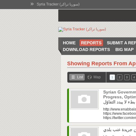
»
Syria Tracker (سوريا تراكر)
HOME
REPORTS
SUBMIT A RE
DOWNLOAD REPORTS
BIG MAP
Showing Reports From
Ap
List
Map
1
2
3
4
Syrian Governm
Progress, Optimism Holds|
http://www.enabbala
https://www.faceboo
https://twitter.com/e