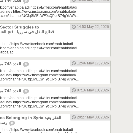
العدد 744 من جريدة عنب بلدي
0
k.com/enab.baladi https://twitter.com/enabbaladi
adi.net/ https://www.instagram.com/enabbaladi/
be.com/channel/UCfqSMELWF9cQPbiB74gYuWA...
 Sector Struggles to
14:53 May 22, 2026
di.net/ https://www.facebook.com/enab.baladi
k.com/enab.baladi https://twitter.com/enabbaladi
nabbaladi...
12:46 May 17, 2026
العدد 743 من جريدة عنب بلدي
0
k.com/enab.baladi https://twitter.com/enabbaladi
adi.net/ https://www.instagram.com/enabbaladi/
be.com/channel/UCfqSMELWF9cQPbiB74gYuWA...
07:16 May 10, 2026
العدد 742 من جريدة عنب بلدي
0
k.com/enab.baladi https://twitter.com/enabbaladi
adi.net/ https://www.instagram.com/enabbaladi/
be.com/channel/UCfqSMELWF9cQPbiB74gYuWA...
longing in Syria|الفقر يعيد
20:27 May 08, 2026
رسم الانتماء في سوريا
0
di.net/ https://www.facebook.com/enab.baladi