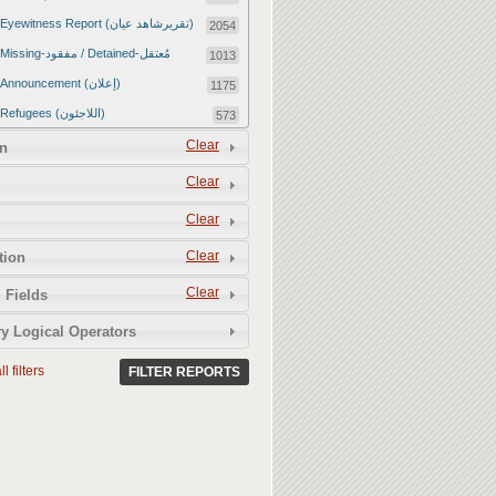
Eyewitness Report (تقريرشاهد عيان)
2054
Missing-مفقود / Detained-مُعتقل
1013
Announcement (إعلان)
1175
Refugees (اللاجئون)
573
Article (مقالة)
Clear
1672
n
Food Tampering (عّبّث بالغذاء)
2
Clear
Revenge Killings (القتل بدافع الانتقام)
11
Clear
Twitter Report (تقرير تويتر)
2651
Clear
tion
Water Tampering (عّبّث بالمياه)
2
Clear
Rape (اغتصاب)
 Fields
13
Relief Aid (مساعدات الإغاثة)
210
y Logical Operators
l filters
FILTER REPORTS