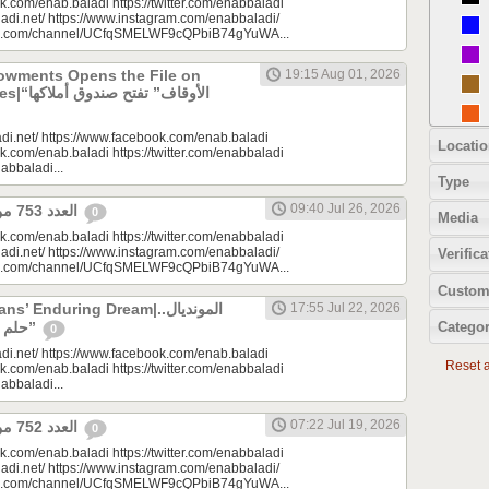
k.com/enab.baladi https://twitter.com/enabbaladi
adi.net/ https://www.instagram.com/enabbaladi/
be.com/channel/UCfqSMELWF9cQPbiB74gYuWA...
dowments Opens the File on
19:15 Aug 01, 2026
الأوقاف” 
di.net/ https://www.facebook.com/enab.baladi
Locatio
k.com/enab.baladi https://twitter.com/enabbaladi
nabbaladi...
Type
09:40 Jul 26, 2026
العدد 753 من جريدة عنب بلدي
0
Media
k.com/enab.baladi https://twitter.com/enabbaladi
adi.net/ https://www.instagram.com/enabbaladi/
Verifica
be.com/channel/UCfqSMELWF9cQPbiB74gYuWA...
Custom
 Enduring Dream|المونديال..
17:55 Jul 22, 2026
Categor
حلم السوريين “المزمن”
0
di.net/ https://www.facebook.com/enab.baladi
Reset al
k.com/enab.baladi https://twitter.com/enabbaladi
nabbaladi...
07:22 Jul 19, 2026
العدد 752 من جريدة عنب بلدي
0
k.com/enab.baladi https://twitter.com/enabbaladi
adi.net/ https://www.instagram.com/enabbaladi/
be.com/channel/UCfqSMELWF9cQPbiB74gYuWA...