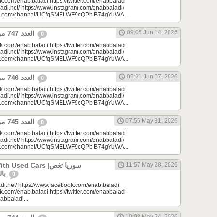
k.com/enab.baladi https://twitter.com/enabbaladi
adi.net/ https://www.instagram.com/enabbaladi/
be.com/channel/UCfqSMELWF9cQPbiB74gYuWA...
09:06 Jun 14, 2026
العدد 747 من جريدة عنب بلدي
0
k.com/enab.baladi https://twitter.com/enabbaladi
adi.net/ https://www.instagram.com/enabbaladi/
be.com/channel/UCfqSMELWF9cQPbiB74gYuWA...
09:21 Jun 07, 2026
العدد 746 من جريدة عنب بلدي
0
k.com/enab.baladi https://twitter.com/enabbaladi
adi.net/ https://www.instagram.com/enabbaladi/
be.com/channel/UCfqSMELWF9cQPbiB74gYuWA...
07:55 May 31, 2026
العدد 745 من جريدة عنب بلدي
0
k.com/enab.baladi https://twitter.com/enabbaladi
adi.net/ https://www.instagram.com/enabbaladi/
be.com/channel/UCfqSMELWF9cQPbiB74gYuWA...
sed Cars |سوريا تغص
11:57 May 28, 2026
بالسيارات المستعملة
0
di.net/ https://www.facebook.com/enab.baladi
k.com/enab.baladi https://twitter.com/enabbaladi
nabbaladi...
10:08 May 24, 2026