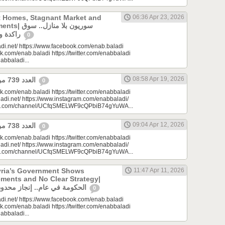
t Homes, Stagnant Market and
06:36 Apr 23, 2026
سوريون بلا من
راكدة واستثمارات منتظرة
0
di.net/ https://www.facebook.com/enab.baladi
k.com/enab.baladi https://twitter.com/enabbaladi
nabbaladi...
08:58 Apr 19, 2026
العدد 739 من جريدة عنب بلدي
0
k.com/enab.baladi https://twitter.com/enabbaladi
adi.net/ https://www.instagram.com/enabbaladi/
be.com/channel/UCfqSMELWF9cQPbiB74gYuWA...
09:04 Apr 12, 2026
العدد 738 من جريدة عنب بلدي
0
k.com/enab.baladi https://twitter.com/enabbaladi
adi.net/ https://www.instagram.com/enabbaladi/
be.com/channel/UCfqSMELWF9cQPbiB74gYuWA...
yria’s Government Shows
11:47 Apr 11, 2026
ments and No Clear Strategy|
الحكومة في عام.. إنجاز محدود واستراتيجية غائبة
0
di.net/ https://www.facebook.com/enab.baladi
k.com/enab.baladi https://twitter.com/enabbaladi
nabbaladi...