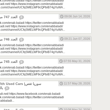
k.com/enab.baladi https://twitter.com/enabbaladi
adi.net/ https://www.instagram.com/enabbaladi/
be.com/channel/UCfqSMELWF9cQPbiB74gYuWA...
09:06 Jun 14, 2026
العدد 747 من جريدة عنب بلدي
0
k.com/enab.baladi https://twitter.com/enabbaladi
adi.net/ https://www.instagram.com/enabbaladi/
be.com/channel/UCfqSMELWF9cQPbiB74gYuWA...
09:21 Jun 07, 2026
العدد 746 من جريدة عنب بلدي
0
k.com/enab.baladi https://twitter.com/enabbaladi
adi.net/ https://www.instagram.com/enabbaladi/
be.com/channel/UCfqSMELWF9cQPbiB74gYuWA...
07:55 May 31, 2026
العدد 745 من جريدة عنب بلدي
0
k.com/enab.baladi https://twitter.com/enabbaladi
adi.net/ https://www.instagram.com/enabbaladi/
be.com/channel/UCfqSMELWF9cQPbiB74gYuWA...
sed Cars |سوريا تغص
11:57 May 28, 2026
بالسيارات المستعملة
0
di.net/ https://www.facebook.com/enab.baladi
k.com/enab.baladi https://twitter.com/enabbaladi
nabbaladi...
10:08 May 24, 2026