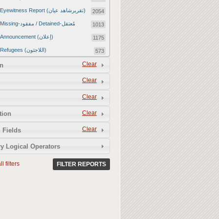
Eyewitness Report (تقريرشاهد عيان)
2054
Missing-مفقود / Detained-مُعتقل
1013
Announcement (إعلان)
1175
Refugees (اللاجئون)
573
Article (مقالة)
Clear
1672
n
Food Tampering (عّبّث بالغذاء)
2
Clear
Revenge Killings (القتل بدافع الانتقام)
11
Clear
Twitter Report (تقرير تويتر)
2651
Clear
tion
Water Tampering (عّبّث بالمياه)
2
Clear
Rape (اغتصاب)
 Fields
13
Relief Aid (مساعدات الإغاثة)
210
y Logical Operators
l filters
FILTER REPORTS