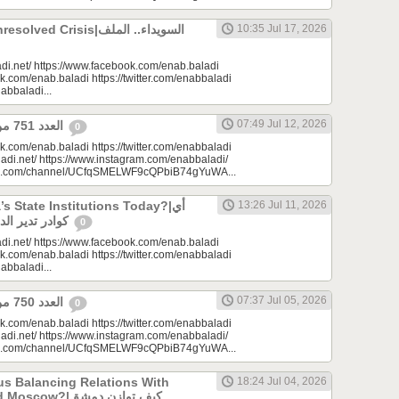
 Crisis|السويداء.. الملف
10:35 Jul 17, 2026
di.net/ https://www.facebook.com/enab.baladi
k.com/enab.baladi https://twitter.com/enabbaladi
nabbaladi...
07:49 Jul 12, 2026
العدد 751 من جريدة عنب بلدي
0
k.com/enab.baladi https://twitter.com/enabbaladi
adi.net/ https://www.instagram.com/enabbaladi/
be.com/channel/UCfqSMELWF9cQPbiB74gYuWA...
 State Institutions Today?|أي
13:26 Jul 11, 2026
كوادر تدير الدولة السورية اليوم؟
0
di.net/ https://www.facebook.com/enab.baladi
k.com/enab.baladi https://twitter.com/enabbaladi
nabbaladi...
07:37 Jul 05, 2026
العدد 750 من جريدة عنب بلدي
0
k.com/enab.baladi https://twitter.com/enabbaladi
adi.net/ https://www.instagram.com/enabbaladi/
be.com/channel/UCfqSMELWF9cQPbiB74gYuWA...
s Balancing Relations With
18:24 Jul 04, 2026
?|كيف توازن دمشق