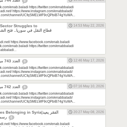
العدد 744 من جريدة عنب بلدي
0
k.com/enab.baladi https://twitter.com/enabbaladi
adi.net/ https://www.instagram.com/enabbaladi/
be.com/channel/UCfqSMELWF9cQPbiB74gYuWA...
 Sector Struggles to
14:53 May 22, 2026
di.net/ https://www.facebook.com/enab.baladi
k.com/enab.baladi https://twitter.com/enabbaladi
nabbaladi...
12:46 May 17, 2026
العدد 743 من جريدة عنب بلدي
0
k.com/enab.baladi https://twitter.com/enabbaladi
adi.net/ https://www.instagram.com/enabbaladi/
be.com/channel/UCfqSMELWF9cQPbiB74gYuWA...
07:16 May 10, 2026
العدد 742 من جريدة عنب بلدي
0
k.com/enab.baladi https://twitter.com/enabbaladi
adi.net/ https://www.instagram.com/enabbaladi/
be.com/channel/UCfqSMELWF9cQPbiB74gYuWA...
longing in Syria|الفقر يعيد
20:27 May 08, 2026
رسم الانتماء في سوريا
0
di.net/ https://www.facebook.com/enab.baladi