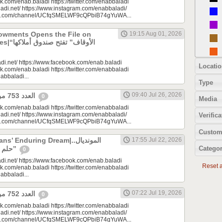
k.com/enab.baladi https://twitter.com/enabbaladi
adi.net/ https://www.instagram.com/enabbaladi/
be.com/channel/UCfqSMELWF9cQPbiB74gYuWA...
dowments Opens the File on
19:15 Aug 01, 2026
الأوقاف” 
di.net/ https://www.facebook.com/enab.baladi
Locatio
k.com/enab.baladi https://twitter.com/enabbaladi
nabbaladi...
Type
09:40 Jul 26, 2026
العدد 753 من جريدة عنب بلدي
0
Media
k.com/enab.baladi https://twitter.com/enabbaladi
adi.net/ https://www.instagram.com/enabbaladi/
Verifica
be.com/channel/UCfqSMELWF9cQPbiB74gYuWA...
Custom
 Enduring Dream|المونديال..
17:55 Jul 22, 2026
Categor
حلم السوريين “المزمن”
0
di.net/ https://www.facebook.com/enab.baladi
Reset al
k.com/enab.baladi https://twitter.com/enabbaladi
nabbaladi...
07:22 Jul 19, 2026
العدد 752 من جريدة عنب بلدي
0
k.com/enab.baladi https://twitter.com/enabbaladi
adi.net/ https://www.instagram.com/enabbaladi/
be.com/channel/UCfqSMELWF9cQPbiB74gYuWA...