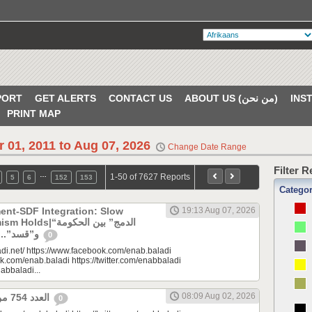
PORT
GET ALERTS
CONTACT US
ABOUT US (من نحن)
PRINT MAP
r 01, 2011 to Aug 07, 2026
Change Date Range
Filter 
…
1-50 of 7627 Reports
5
6
152
153
Catego
ent-SDF Integration: Slow
19:13 Aug 07, 2026
“الدمج” بين الحكومة
و”قسد”.. بطء لا يبدد التفاؤل
0
di.net/ https://www.facebook.com/enab.baladi
k.com/enab.baladi https://twitter.com/enabbaladi
nabbaladi...
08:09 Aug 02, 2026
العدد 754 من جريدة عنب بلدي
0