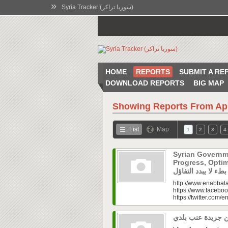
»
Syria Tracker (سوريا تراكر)
HOME
REPORTS
SUBMIT A RE
DOWNLOAD REPORTS
BIG MAP
Showing Reports From
Ap
List
Map
1
2
3
4
Syrian Governm
Progress, Optimism Holds|
http://www.enabbala
https://www.faceboo
https://twitter.com/e