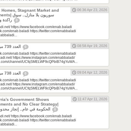
t Homes, Stagnant Market and
06:36 Apr 23, 2026
سوريون بلا من
راكدة واستثمارات منتظرة
0
di.net/ https://www.facebook.com/enab.baladi
k.com/enab.baladi https://twitter.com/enabbaladi
nabbaladi...
08:58 Apr 19, 2026
العدد 739 من جريدة عنب بلدي
0
k.com/enab.baladi https://twitter.com/enabbaladi
adi.net/ https://www.instagram.com/enabbaladi/
be.com/channel/UCfqSMELWF9cQPbiB74gYuWA...
09:04 Apr 12, 2026
العدد 738 من جريدة عنب بلدي
0
k.com/enab.baladi https://twitter.com/enabbaladi
adi.net/ https://www.instagram.com/enabbaladi/
be.com/channel/UCfqSMELWF9cQPbiB74gYuWA...
yria’s Government Shows
11:47 Apr 11, 2026
ments and No Clear Strategy|
الحكومة في عام.. إنجاز محدود واستراتيجية غائبة
0
di.net/ https://www.facebook.com/enab.baladi
k.com/enab.baladi https://twitter.com/enabbaladi
nabbaladi...