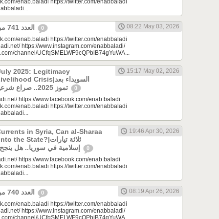
k.com/enab.baladi https://twitter.com/enabbaladi
nabbaladi...
08:22 May 03, 2026
العدد 741 من جريدة عنب بلدي
0
k.com/enab.baladi https://twitter.com/enabbaladi
adi.net/ https://www.instagram.com/enabbaladi/
be.com/channel/UCfqSMELWF9cQPbiB74gYuWA...
uly 2025: Legitimacy
15:17 May 02, 2026
ood Crisis|السويداء بعد
تموز 2025.. صراع شرعيات وأزمة معيشة؟
0
di.net/ https://www.facebook.com/enab.baladi
k.com/enab.baladi https://twitter.com/enabbaladi
nabbaladi...
urrents in Syria, Can al-Sharaa
19:46 Apr 30, 2026
e State?|ثلاثة تيارات
إسلامية في سوريا.. هل ينجح الشرع بـ”الإذابة”؟
0
di.net/ https://www.facebook.com/enab.baladi
k.com/enab.baladi https://twitter.com/enabbaladi
nabbaladi...
08:19 Apr 26, 2026
العدد 740 من جريدة عنب بلدي
0
k.com/enab.baladi https://twitter.com/enabbaladi
adi.net/ https://www.instagram.com/enabbaladi/
be.com/channel/UCfqSMELWF9cQPbiB74gYuWA...