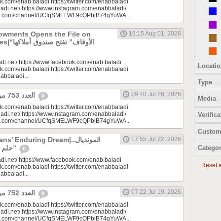
k.com/enab.baladi https://twitter.com/enabbaladi
adi.net/ https://www.instagram.com/enabbaladi/
be.com/channel/UCfqSMELWF9cQPbiB74gYuWA...
dowments Opens the File on
19:15 Aug 01, 2026
الأوقاف” 
di.net/ https://www.facebook.com/enab.baladi
Locatio
k.com/enab.baladi https://twitter.com/enabbaladi
nabbaladi...
Type
09:40 Jul 26, 2026
العدد 753 من جريدة عنب بلدي
0
Media
k.com/enab.baladi https://twitter.com/enabbaladi
adi.net/ https://www.instagram.com/enabbaladi/
Verifica
be.com/channel/UCfqSMELWF9cQPbiB74gYuWA...
Custom
 Enduring Dream|المونديال..
17:55 Jul 22, 2026
Categor
حلم السوريين “المزمن”
0
di.net/ https://www.facebook.com/enab.baladi
Reset al
k.com/enab.baladi https://twitter.com/enabbaladi
nabbaladi...
07:22 Jul 19, 2026
العدد 752 من جريدة عنب بلدي
0
k.com/enab.baladi https://twitter.com/enabbaladi
adi.net/ https://www.instagram.com/enabbaladi/
be.com/channel/UCfqSMELWF9cQPbiB74gYuWA...