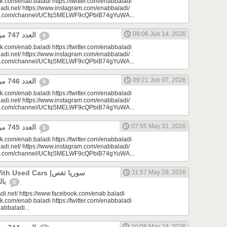
k.com/enab.baladi https://twitter.com/enabbaladi
adi.net/ https://www.instagram.com/enabbaladi/
be.com/channel/UCfqSMELWF9cQPbiB74gYuWA...
09:06 Jun 14, 2026
العدد 747 من جريدة عنب بلدي
0
k.com/enab.baladi https://twitter.com/enabbaladi
adi.net/ https://www.instagram.com/enabbaladi/
be.com/channel/UCfqSMELWF9cQPbiB74gYuWA...
09:21 Jun 07, 2026
العدد 746 من جريدة عنب بلدي
0
k.com/enab.baladi https://twitter.com/enabbaladi
adi.net/ https://www.instagram.com/enabbaladi/
be.com/channel/UCfqSMELWF9cQPbiB74gYuWA...
07:55 May 31, 2026
العدد 745 من جريدة عنب بلدي
0
k.com/enab.baladi https://twitter.com/enabbaladi
adi.net/ https://www.instagram.com/enabbaladi/
be.com/channel/UCfqSMELWF9cQPbiB74gYuWA...
sed Cars |سوريا تغص
11:57 May 28, 2026
بالسيارات المستعملة
0
di.net/ https://www.facebook.com/enab.baladi
k.com/enab.baladi https://twitter.com/enabbaladi
nabbaladi...
10:08 May 24, 2026