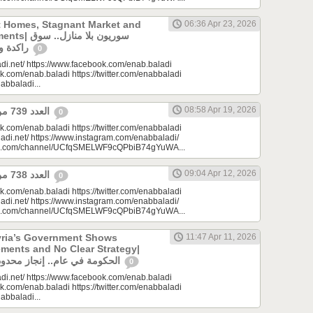
t Homes, Stagnant Market and
06:36 Apr 23, 2026
سوريون بلا من
راكدة واستثمارات منتظرة
0
di.net/ https://www.facebook.com/enab.baladi
k.com/enab.baladi https://twitter.com/enabbaladi
nabbaladi...
08:58 Apr 19, 2026
العدد 739 من جريدة عنب بلدي
0
k.com/enab.baladi https://twitter.com/enabbaladi
adi.net/ https://www.instagram.com/enabbaladi/
be.com/channel/UCfqSMELWF9cQPbiB74gYuWA...
09:04 Apr 12, 2026
العدد 738 من جريدة عنب بلدي
0
k.com/enab.baladi https://twitter.com/enabbaladi
adi.net/ https://www.instagram.com/enabbaladi/
be.com/channel/UCfqSMELWF9cQPbiB74gYuWA...
yria’s Government Shows
11:47 Apr 11, 2026
ments and No Clear Strategy|
الحكومة في عام.. إنجاز محدود واستراتيجية غائبة
0
di.net/ https://www.facebook.com/enab.baladi
k.com/enab.baladi https://twitter.com/enabbaladi
nabbaladi...