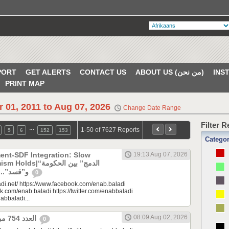
PORT
GET ALERTS
CONTACT US
ABOUT US (من نحن)
PRINT MAP
r 01, 2011 to Aug 07, 2026
Change Date Range
Filter 
…
1-50 of 7627 Reports
5
6
152
153
Catego
ent-SDF Integration: Slow
19:13 Aug 07, 2026
“الدمج” بين الحكومة
و”قسد”.. بطء لا يبدد التفاؤل
0
di.net/ https://www.facebook.com/enab.baladi
k.com/enab.baladi https://twitter.com/enabbaladi
nabbaladi...
08:09 Aug 02, 2026
العدد 754 من جريدة عنب بلدي
0