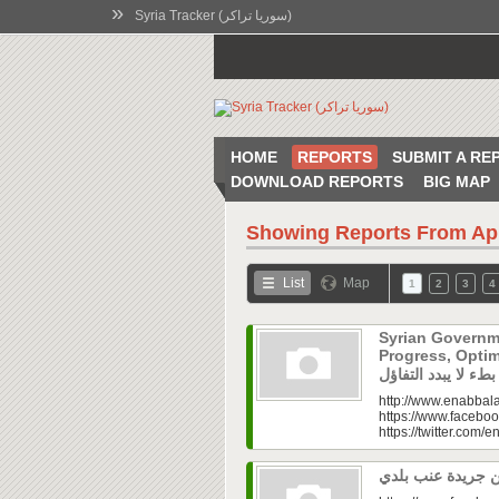
»
Syria Tracker (سوريا تراكر)
HOME
REPORTS
SUBMIT A RE
DOWNLOAD REPORTS
BIG MAP
Showing Reports From
Ap
List
Map
1
2
3
4
Syrian Governm
Progress, Optimism Holds|
http://www.enabbala
https://www.faceboo
https://twitter.com/e