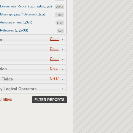
Eyewitness Report (تقريرشاهد عيان)
2054
Missing-مفقود / Detained-مُعتقل
1013
Announcement (إعلان)
1175
Refugees (اللاجئون)
573
Article (مقالة)
Clear
1672
n
Food Tampering (عّبّث بالغذاء)
2
Clear
Revenge Killings (القتل بدافع الانتقام)
11
Clear
Twitter Report (تقرير تويتر)
2651
Clear
tion
Water Tampering (عّبّث بالمياه)
2
Clear
Rape (اغتصاب)
 Fields
13
Relief Aid (مساعدات الإغاثة)
210
y Logical Operators
l filters
FILTER REPORTS