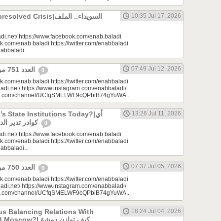
 Crisis|السويداء.. الملف
10:35 Jul 17, 2026
di.net/ https://www.facebook.com/enab.baladi
k.com/enab.baladi https://twitter.com/enabbaladi
nabbaladi...
07:49 Jul 12, 2026
العدد 751 من جريدة عنب بلدي
0
k.com/enab.baladi https://twitter.com/enabbaladi
adi.net/ https://www.instagram.com/enabbaladi/
be.com/channel/UCfqSMELWF9cQPbiB74gYuWA...
 State Institutions Today?|أي
13:26 Jul 11, 2026
كوادر تدير الدولة السورية اليوم؟
0
di.net/ https://www.facebook.com/enab.baladi
k.com/enab.baladi https://twitter.com/enabbaladi
nabbaladi...
07:37 Jul 05, 2026
العدد 750 من جريدة عنب بلدي
0
k.com/enab.baladi https://twitter.com/enabbaladi
adi.net/ https://www.instagram.com/enabbaladi/
be.com/channel/UCfqSMELWF9cQPbiB74gYuWA...
s Balancing Relations With
18:24 Jul 04, 2026
?|كيف توازن دمشق