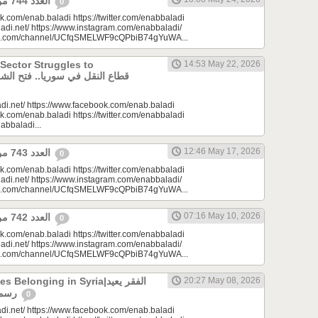
العدد 744 من جريدة عنب بلدي
0
k.com/enab.baladi https://twitter.com/enabbaladi
adi.net/ https://www.instagram.com/enabbaladi/
be.com/channel/UCfqSMELWF9cQPbiB74gYuWA...
 Sector Struggles to
14:53 May 22, 2026
di.net/ https://www.facebook.com/enab.baladi
k.com/enab.baladi https://twitter.com/enabbaladi
nabbaladi...
12:46 May 17, 2026
العدد 743 من جريدة عنب بلدي
0
k.com/enab.baladi https://twitter.com/enabbaladi
adi.net/ https://www.instagram.com/enabbaladi/
be.com/channel/UCfqSMELWF9cQPbiB74gYuWA...
07:16 May 10, 2026
العدد 742 من جريدة عنب بلدي
0
k.com/enab.baladi https://twitter.com/enabbaladi
adi.net/ https://www.instagram.com/enabbaladi/
be.com/channel/UCfqSMELWF9cQPbiB74gYuWA...
longing in Syria|الفقر يعيد
20:27 May 08, 2026
رسم الانتماء في سوريا
0
di.net/ https://www.facebook.com/enab.baladi