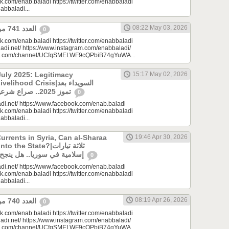
k.com/enab.baladi https://twitter.com/enabbaladi
nabbaladi...
08:22 May 03, 2026
العدد 741 من جريدة عنب بلدي
0
k.com/enab.baladi https://twitter.com/enabbaladi
adi.net/ https://www.instagram.com/enabbaladi/
be.com/channel/UCfqSMELWF9cQPbiB74gYuWA...
uly 2025: Legitimacy
15:17 May 02, 2026
ood Crisis|السويداء بعد
تموز 2025.. صراع شرعيات وأزمة معيشة؟
0
di.net/ https://www.facebook.com/enab.baladi
k.com/enab.baladi https://twitter.com/enabbaladi
nabbaladi...
urrents in Syria, Can al-Sharaa
19:46 Apr 30, 2026
e State?|ثلاثة تيارات
إسلامية في سوريا.. هل ينجح الشرع بـ”الإذابة”؟
0
di.net/ https://www.facebook.com/enab.baladi
k.com/enab.baladi https://twitter.com/enabbaladi
nabbaladi...
08:19 Apr 26, 2026
العدد 740 من جريدة عنب بلدي
0
k.com/enab.baladi https://twitter.com/enabbaladi
adi.net/ https://www.instagram.com/enabbaladi/
be.com/channel/UCfqSMELWF9cQPbiB74gYuWA...