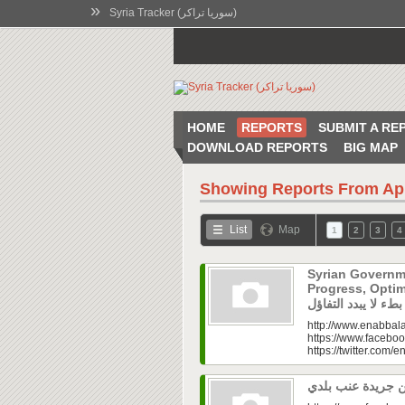
»
Syria Tracker (سوريا تراكر)
HOME
REPORTS
SUBMIT A RE
DOWNLOAD REPORTS
BIG MAP
Showing Reports From
Ap
List
Map
1
2
3
4
Syrian Governm
Progress, Optimism Holds|
http://www.enabbala
https://www.faceboo
https://twitter.com/e