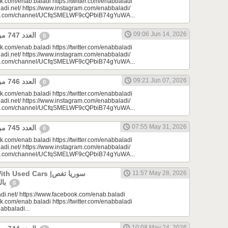
k.com/enab.baladi https://twitter.com/enabbaladi
adi.net/ https://www.instagram.com/enabbaladi/
be.com/channel/UCfqSMELWF9cQPbiB74gYuWA...
09:06 Jun 14, 2026
العدد 747 من جريدة عنب بلدي
0
k.com/enab.baladi https://twitter.com/enabbaladi
adi.net/ https://www.instagram.com/enabbaladi/
be.com/channel/UCfqSMELWF9cQPbiB74gYuWA...
09:21 Jun 07, 2026
العدد 746 من جريدة عنب بلدي
0
k.com/enab.baladi https://twitter.com/enabbaladi
adi.net/ https://www.instagram.com/enabbaladi/
be.com/channel/UCfqSMELWF9cQPbiB74gYuWA...
07:55 May 31, 2026
العدد 745 من جريدة عنب بلدي
0
k.com/enab.baladi https://twitter.com/enabbaladi
adi.net/ https://www.instagram.com/enabbaladi/
be.com/channel/UCfqSMELWF9cQPbiB74gYuWA...
sed Cars |سوريا تغص
11:57 May 28, 2026
بالسيارات المستعملة
0
di.net/ https://www.facebook.com/enab.baladi
k.com/enab.baladi https://twitter.com/enabbaladi
nabbaladi...
10:08 May 24, 2026