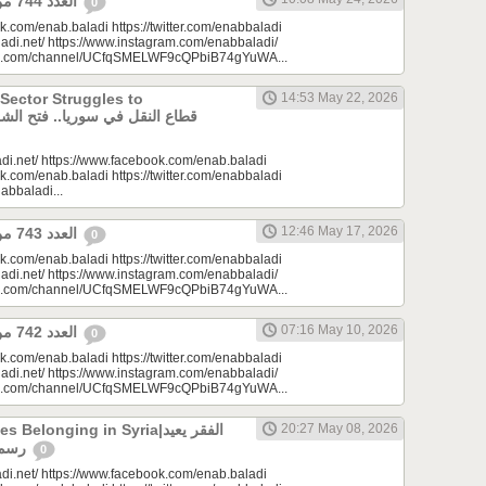
العدد 744 من جريدة عنب بلدي
0
k.com/enab.baladi https://twitter.com/enabbaladi
adi.net/ https://www.instagram.com/enabbaladi/
be.com/channel/UCfqSMELWF9cQPbiB74gYuWA...
 Sector Struggles to
14:53 May 22, 2026
di.net/ https://www.facebook.com/enab.baladi
k.com/enab.baladi https://twitter.com/enabbaladi
nabbaladi...
12:46 May 17, 2026
العدد 743 من جريدة عنب بلدي
0
k.com/enab.baladi https://twitter.com/enabbaladi
adi.net/ https://www.instagram.com/enabbaladi/
be.com/channel/UCfqSMELWF9cQPbiB74gYuWA...
07:16 May 10, 2026
العدد 742 من جريدة عنب بلدي
0
k.com/enab.baladi https://twitter.com/enabbaladi
adi.net/ https://www.instagram.com/enabbaladi/
be.com/channel/UCfqSMELWF9cQPbiB74gYuWA...
longing in Syria|الفقر يعيد
20:27 May 08, 2026
رسم الانتماء في سوريا
0
di.net/ https://www.facebook.com/enab.baladi