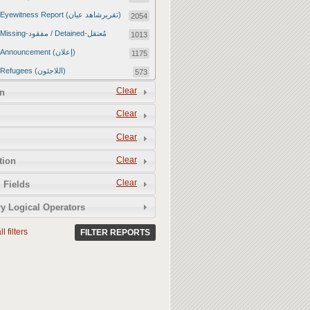
Eyewitness Report (تقريرشاهد عيان)
2054
Missing-مفقود / Detained-مُعتقل
1013
Announcement (إعلان)
1175
Refugees (اللاجئون)
573
Article (مقالة)
Clear
1672
n
Food Tampering (عّبّث بالغذاء)
2
Clear
Revenge Killings (القتل بدافع الانتقام)
11
Clear
Twitter Report (تقرير تويتر)
2651
Clear
tion
Water Tampering (عّبّث بالمياه)
2
Clear
Rape (اغتصاب)
 Fields
13
Relief Aid (مساعدات الإغاثة)
210
y Logical Operators
l filters
FILTER REPORTS