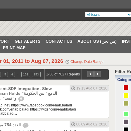
PORT
GET ALERTS
CONTACT US
ABOUT US (من نحن)
PRINT MAP
r 01, 2011 to Aug 07, 2026
Change Date Range
Filter 
…
1-50 of 7627 Reports
5
6
152
153
Catego
ent-SDF Integration: Slow
19:13 Aug 07, 2026
“الدمج” بين الحكومة
و”قسد”.. بطء لا يبدد التفاؤل
0
di.net/ https://www.facebook.com/enab.baladi
k.com/enab.baladi https://twitter.com/enabbaladi
nabbaladi...
08:09 Aug 02, 2026
العدد 754 من جريدة عنب بلدي
0