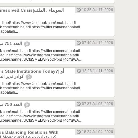
 Crisis|السويداء.. الملف
10:35 Jul 17, 2026
di.net/ https://www.facebook.com/enab.baladi
k.com/enab.baladi https://twitter.com/enabbaladi
nabbaladi...
07:49 Jul 12, 2026
العدد 751 من جريدة عنب بلدي
0
k.com/enab.baladi https://twitter.com/enabbaladi
adi.net/ https://www.instagram.com/enabbaladi/
be.com/channel/UCfqSMELWF9cQPbiB74gYuWA...
 State Institutions Today?|أي
13:26 Jul 11, 2026
كوادر تدير الدولة السورية اليوم؟
0
di.net/ https://www.facebook.com/enab.baladi
k.com/enab.baladi https://twitter.com/enabbaladi
nabbaladi...
07:37 Jul 05, 2026
العدد 750 من جريدة عنب بلدي
0
k.com/enab.baladi https://twitter.com/enabbaladi
adi.net/ https://www.instagram.com/enabbaladi/
be.com/channel/UCfqSMELWF9cQPbiB74gYuWA...
s Balancing Relations With
18:24 Jul 04, 2026
?|كيف توازن دمشق