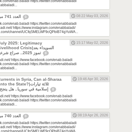
k.com/enab.baladi https://twitter.com/enabbaladi
nabbaladi...
08:22 May 03, 2026
العدد 741 من جريدة عنب بلدي
0
k.com/enab.baladi https://twitter.com/enabbaladi
adi.net/ https://www.instagram.com/enabbaladi/
be.com/channel/UCfqSMELWF9cQPbiB74gYuWA...
uly 2025: Legitimacy
15:17 May 02, 2026
ood Crisis|السويداء بعد
تموز 2025.. صراع شرعيات وأزمة معيشة؟
0
di.net/ https://www.facebook.com/enab.baladi
k.com/enab.baladi https://twitter.com/enabbaladi
nabbaladi...
urrents in Syria, Can al-Sharaa
19:46 Apr 30, 2026
e State?|ثلاثة تيارات
إسلامية في سوريا.. هل ينجح الشرع بـ”الإذابة”؟
0
di.net/ https://www.facebook.com/enab.baladi
k.com/enab.baladi https://twitter.com/enabbaladi
nabbaladi...
08:19 Apr 26, 2026
العدد 740 من جريدة عنب بلدي
0
k.com/enab.baladi https://twitter.com/enabbaladi
adi.net/ https://www.instagram.com/enabbaladi/
be.com/channel/UCfqSMELWF9cQPbiB74gYuWA...