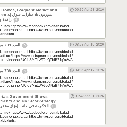
t Homes, Stagnant Market and
06:36 Apr 23, 2026
سوريون بلا من
راكدة واستثمارات منتظرة
0
di.net/ https://www.facebook.com/enab.baladi
k.com/enab.baladi https://twitter.com/enabbaladi
nabbaladi...
08:58 Apr 19, 2026
العدد 739 من جريدة عنب بلدي
0
k.com/enab.baladi https://twitter.com/enabbaladi
adi.net/ https://www.instagram.com/enabbaladi/
be.com/channel/UCfqSMELWF9cQPbiB74gYuWA...
09:04 Apr 12, 2026
العدد 738 من جريدة عنب بلدي
0
k.com/enab.baladi https://twitter.com/enabbaladi
adi.net/ https://www.instagram.com/enabbaladi/
be.com/channel/UCfqSMELWF9cQPbiB74gYuWA...
yria’s Government Shows
11:47 Apr 11, 2026
ments and No Clear Strategy|
الحكومة في عام.. إنجاز محدود واستراتيجية غائبة
0
di.net/ https://www.facebook.com/enab.baladi
k.com/enab.baladi https://twitter.com/enabbaladi
nabbaladi...