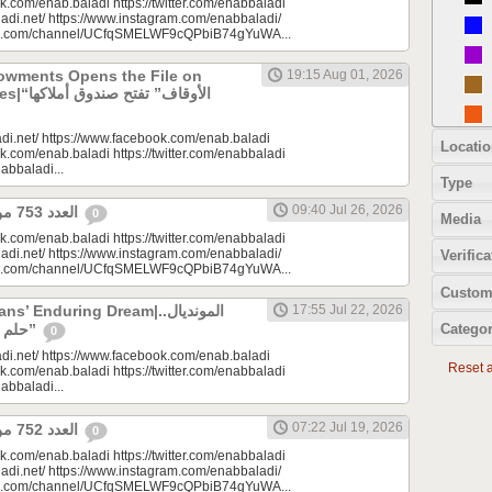
k.com/enab.baladi https://twitter.com/enabbaladi
adi.net/ https://www.instagram.com/enabbaladi/
be.com/channel/UCfqSMELWF9cQPbiB74gYuWA...
dowments Opens the File on
19:15 Aug 01, 2026
الأوقاف” 
di.net/ https://www.facebook.com/enab.baladi
Locatio
k.com/enab.baladi https://twitter.com/enabbaladi
nabbaladi...
Type
09:40 Jul 26, 2026
العدد 753 من جريدة عنب بلدي
0
Media
k.com/enab.baladi https://twitter.com/enabbaladi
adi.net/ https://www.instagram.com/enabbaladi/
Verifica
be.com/channel/UCfqSMELWF9cQPbiB74gYuWA...
Custom
 Enduring Dream|المونديال..
17:55 Jul 22, 2026
Categor
حلم السوريين “المزمن”
0
di.net/ https://www.facebook.com/enab.baladi
Reset al
k.com/enab.baladi https://twitter.com/enabbaladi
nabbaladi...
07:22 Jul 19, 2026
العدد 752 من جريدة عنب بلدي
0
k.com/enab.baladi https://twitter.com/enabbaladi
adi.net/ https://www.instagram.com/enabbaladi/
be.com/channel/UCfqSMELWF9cQPbiB74gYuWA...