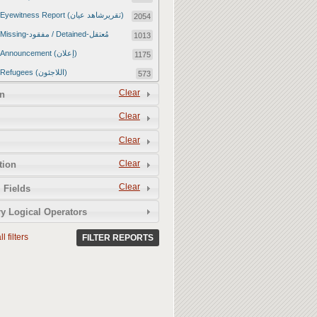
Eyewitness Report (تقريرشاهد عيان)
2054
Missing-مفقود / Detained-مُعتقل
1013
Announcement (إعلان)
1175
Refugees (اللاجئون)
573
Article (مقالة)
Clear
1672
n
Food Tampering (عّبّث بالغذاء)
2
Clear
Revenge Killings (القتل بدافع الانتقام)
11
Clear
Twitter Report (تقرير تويتر)
2650
Clear
tion
Water Tampering (عّبّث بالمياه)
2
Clear
Rape (اغتصاب)
 Fields
13
Relief Aid (مساعدات الإغاثة)
210
y Logical Operators
l filters
FILTER REPORTS