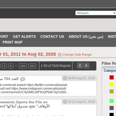
PORT
GET ALERTS
CONTACT US
ABOUT US (من نحن)
PRINT MAP
r 01, 2011 to Aug 02, 2026
Change Date Range
Filter 
…
1-50 of 7626 Reports
5
6
152
153
Catego
08:09 Aug 02, 2026
العدد 754 من جريدة عنب بلدي
0
k.com/enab.baladi https://twitter.com/enabbaladi
adi.net/ https://www.instagram.com/enabbaladi/
be.com/channel/UCfqSMELWF9cQPbiB74gYuWA...
dowments Opens the File on
19:15 Aug 01, 2026
الأوقاف” 