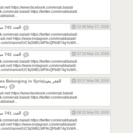
di.net/ https://www.facebook.com/enab.baladi
k.com/enab.baladi https://twitter.com/enabbaladi
nabbaladi...
12:46 May 17, 2026
العدد 743 من جريدة عنب بلدي
0
k.com/enab.baladi https://twitter.com/enabbaladi
adi.net/ https://www.instagram.com/enabbaladi/
be.com/channel/UCfqSMELWF9cQPbiB74gYuWA...
07:16 May 10, 2026
العدد 742 من جريدة عنب بلدي
0
k.com/enab.baladi https://twitter.com/enabbaladi
adi.net/ https://www.instagram.com/enabbaladi/
be.com/channel/UCfqSMELWF9cQPbiB74gYuWA...
longing in Syria|الفقر يعيد
20:27 May 08, 2026
رسم الانتماء في سوريا
0
di.net/ https://www.facebook.com/enab.baladi
k.com/enab.baladi https://twitter.com/enabbaladi
nabbaladi...
08:22 May 03, 2026
العدد 741 من جريدة عنب بلدي
0
k.com/enab.baladi https://twitter.com/enabbaladi
adi.net/ https://www.instagram.com/enabbaladi/
be.com/channel/UCfqSMELWF9cQPbiB74gYuWA...