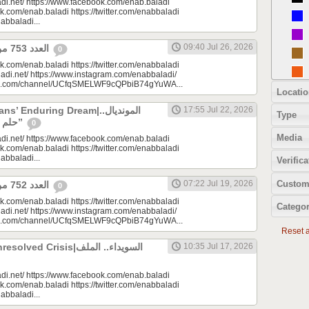
di.net/ https://www.facebook.com/enab.baladi
k.com/enab.baladi https://twitter.com/enabbaladi
nabbaladi...
09:40 Jul 26, 2026
العدد 753 من جريدة عنب بلدي
0
k.com/enab.baladi https://twitter.com/enabbaladi
adi.net/ https://www.instagram.com/enabbaladi/
be.com/channel/UCfqSMELWF9cQPbiB74gYuWA...
Locatio
 Enduring Dream|المونديال..
17:55 Jul 22, 2026
Type
حلم السوريين “المزمن”
0
Media
di.net/ https://www.facebook.com/enab.baladi
k.com/enab.baladi https://twitter.com/enabbaladi
nabbaladi...
Verifica
Custom
07:22 Jul 19, 2026
العدد 752 من جريدة عنب بلدي
0
k.com/enab.baladi https://twitter.com/enabbaladi
Categor
adi.net/ https://www.instagram.com/enabbaladi/
be.com/channel/UCfqSMELWF9cQPbiB74gYuWA...
Reset al
 Crisis|السويداء.. الملف
10:35 Jul 17, 2026
di.net/ https://www.facebook.com/enab.baladi
k.com/enab.baladi https://twitter.com/enabbaladi
nabbaladi...