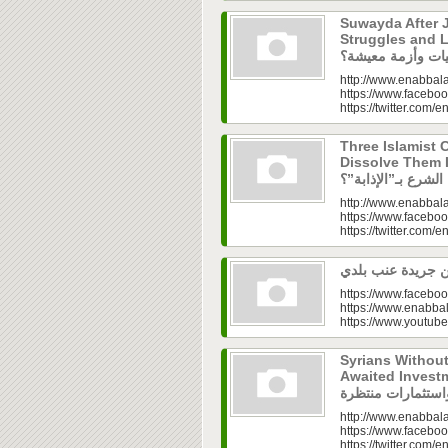
Suwayda After J
Struggles and Livelih
http://www.enabbala
https://www.faceboo
https://twitter.com/e
Three Islamist C
Dissolve Them Into th
http://www.enabbala
https://www.faceboo
https://twitter.com/e
https://www.faceboo
https://www.enabbal
https://www.youtu
Syrians Withou
Awaited Investments| ازل.. سوق
http://www.enabbala
https://www.faceboo
https://twitter.com/e