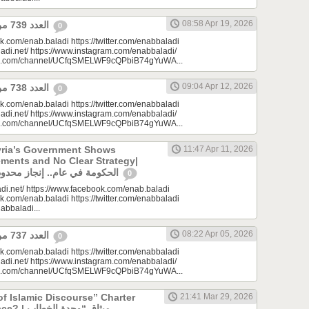
08:58 Apr 19, 2026
العدد 739 من جريدة عنب بلدي
0
k.com/enab.baladi https://twitter.com/enabbaladi
adi.net/ https://www.instagram.com/enabbaladi/
be.com/channel/UCfqSMELWF9cQPbiB74gYuWA...
09:04 Apr 12, 2026
العدد 738 من جريدة عنب بلدي
0
k.com/enab.baladi https://twitter.com/enabbaladi
adi.net/ https://www.instagram.com/enabbaladi/
be.com/channel/UCfqSMELWF9cQPbiB74gYuWA...
yria’s Government Shows
11:47 Apr 11, 2026
ments and No Clear Strategy|
الحكومة في عام.. إنجاز محدود واستراتيجية غائبة
0
di.net/ https://www.facebook.com/enab.baladi
k.com/enab.baladi https://twitter.com/enabbaladi
nabbaladi...
08:22 Apr 05, 2026
العدد 737 من جريدة عنب بلدي
0
k.com/enab.baladi https://twitter.com/enabbaladi
adi.net/ https://www.instagram.com/enabbaladi/
be.com/channel/UCfqSMELWF9cQPbiB74gYuWA...
of Islamic Discourse” Charter
21:41 Mar 29, 2026
ميثاق “وحدة