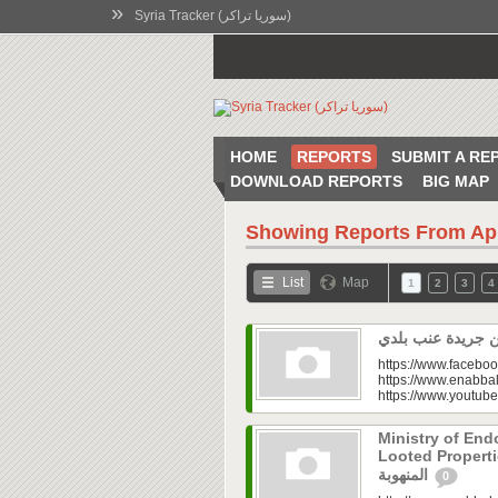
»
Syria Tracker (سوريا تراكر)
HOME
REPORTS
SUBMIT A RE
DOWNLOAD REPORTS
BIG MAP
Showing Reports From
Ap
List
Map
1
2
3
4
https://www.faceboo
https://www.enabbal
https://www.youtu
Ministry of En
Looted Properties|“تفتح صندوق أملاكها
المنهوبة
0