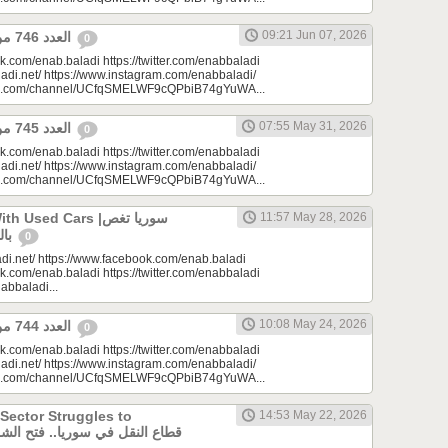
09:21 Jun 07, 2026
العدد 746 من جريدة عنب بلدي
0
k.com/enab.baladi https://twitter.com/enabbaladi
adi.net/ https://www.instagram.com/enabbaladi/
be.com/channel/UCfqSMELWF9cQPbiB74gYuWA...
07:55 May 31, 2026
العدد 745 من جريدة عنب بلدي
0
k.com/enab.baladi https://twitter.com/enabbaladi
adi.net/ https://www.instagram.com/enabbaladi/
be.com/channel/UCfqSMELWF9cQPbiB74gYuWA...
sed Cars |سوريا تغص
11:57 May 28, 2026
بالسيارات المستعملة
0
di.net/ https://www.facebook.com/enab.baladi
k.com/enab.baladi https://twitter.com/enabbaladi
nabbaladi...
10:08 May 24, 2026
العدد 744 من جريدة عنب بلدي
0
k.com/enab.baladi https://twitter.com/enabbaladi
adi.net/ https://www.instagram.com/enabbaladi/
be.com/channel/UCfqSMELWF9cQPbiB74gYuWA...
 Sector Struggles to
14:53 May 22, 2026