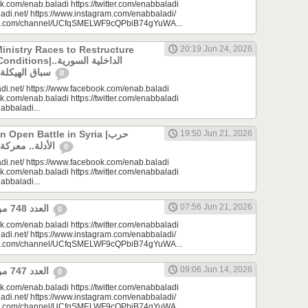
k.com/enab.baladi https://twitter.com/enabbaladi
adi.net/ https://www.instagram.com/enabbaladi/
be.com/channel/UCfqSMELWF9cQPbiB74gYuWA...
Ministry Races to Restructure
20:19 Jun 24, 2026
الداخلية السورية..
سباق الهيكلة في ظروف معقدة
0
di.net/ https://www.facebook.com/enab.baladi
k.com/enab.baladi https://twitter.com/enabbaladi
nabbaladi...
Open Battle in Syria |حرب
19:50 Jun 21, 2026
الأدلة.. معركة مفتوحة في سوريا
0
di.net/ https://www.facebook.com/enab.baladi
k.com/enab.baladi https://twitter.com/enabbaladi
nabbaladi...
07:56 Jun 21, 2026
العدد 748 من جريدة عنب بلدي
0
k.com/enab.baladi https://twitter.com/enabbaladi
adi.net/ https://www.instagram.com/enabbaladi/
be.com/channel/UCfqSMELWF9cQPbiB74gYuWA...
09:06 Jun 14, 2026
العدد 747 من جريدة عنب بلدي
0
k.com/enab.baladi https://twitter.com/enabbaladi
adi.net/ https://www.instagram.com/enabbaladi/
be.com/channel/UCfqSMELWF9cQPbiB74gYuWA...