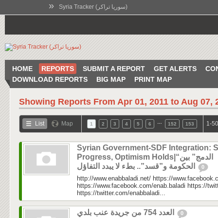
»
Syria Tracker (سوريا تراكر)
HOME
REPORTS
SUBMIT A REPORT
GET ALERTS
CO
DOWNLOAD REPORTS
BIG MAP
PRINT MAP
Showing Reports From
Apr 01, 2011 to Aug 07, 
…
List
Map
1-50
1
2
3
4
5
6
152
153
Syrian Government-SDF Integration: 
Progress, Optimism Holds|“الدمج” بين
الحكومة و”قسد”.. بطء لا يبدد التفاؤل
0
http://www.enabbaladi.net/ https://www.facebook.
https://www.facebook.com/enab.baladi https://twi
https://twitter.com/enabbaladi...
العدد 754 من جريدة عنب بلدي
0