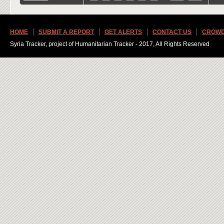
HOME
SUBMIT A REPORT
GET ALERTS
CONTACT US
CROWD
Syria Tracker, project of Humanitarian Tracker - 2017, All Rights Reserved