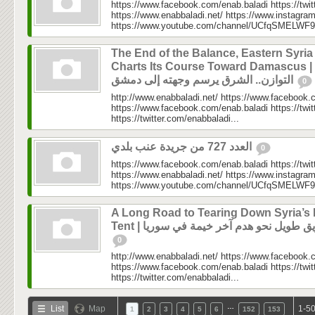
https://www.facebook.com/enab.baladi https://twi
https://www.enabbaladi.net/ https://www.instagra
https://www.youtube.com/channel/UCfqSMELWF
The End of the Balance, Eastern Syria
Charts Its Course Toward Damascus | نهاية
التوازن.. الشرق يرسم وجهته إلى دمشق
0
http://www.enabbaladi.net/ https://www.facebook.
https://www.facebook.com/enab.baladi https://twi
https://twitter.com/enabbaladi...
العدد 727 من جريدة عنب بلدي
0
https://www.facebook.com/enab.baladi https://twi
https://www.enabbaladi.net/ https://www.instagra
https://www.youtube.com/channel/UCfqSMELWF
A Long Road to Tearing Down Syria’s 
Tent |  طويل نحو هدم آخر خيمة في سوريا
0
http://www.enabbaladi.net/ https://www.facebook.
https://www.facebook.com/enab.baladi https://twi
https://twitter.com/enabbaladi...
…
List
Map
1-50
1
2
3
4
5
6
152
153