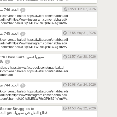
09:21 Jun 07, 2026
العدد 746 من جريدة عنب بلدي
0
k.com/enab.baladi https://twitter.com/enabbaladi
adi.net/ https://www.instagram.com/enabbaladi/
be.com/channel/UCfqSMELWF9cQPbiB74gYuWA...
07:55 May 31, 2026
العدد 745 من جريدة عنب بلدي
0
k.com/enab.baladi https://twitter.com/enabbaladi
adi.net/ https://www.instagram.com/enabbaladi/
be.com/channel/UCfqSMELWF9cQPbiB74gYuWA...
sed Cars |سوريا تغص
11:57 May 28, 2026
بالسيارات المستعملة
0
di.net/ https://www.facebook.com/enab.baladi
k.com/enab.baladi https://twitter.com/enabbaladi
nabbaladi...
10:08 May 24, 2026
العدد 744 من جريدة عنب بلدي
0
k.com/enab.baladi https://twitter.com/enabbaladi
adi.net/ https://www.instagram.com/enabbaladi/
be.com/channel/UCfqSMELWF9cQPbiB74gYuWA...
 Sector Struggles to
14:53 May 22, 2026