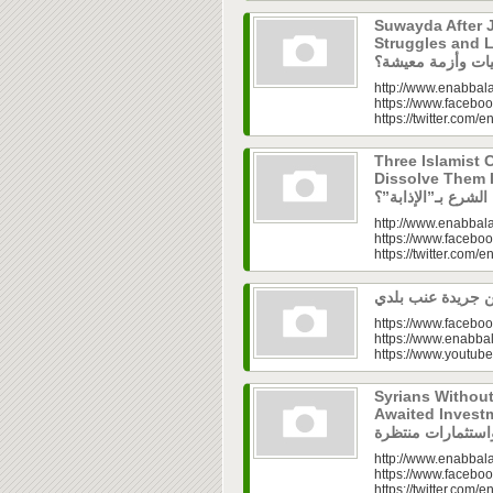
Suwayda After J
Struggles and Livelih
http://www.enabbala
https://www.faceboo
https://twitter.com/e
Three Islamist C
Dissolve Them Into th
http://www.enabbala
https://www.faceboo
https://twitter.com/e
https://www.faceboo
https://www.enabbal
https://www.youtu
Syrians Withou
Awaited Investments| ازل.. سوق
http://www.enabbala
https://www.faceboo
https://twitter.com/e