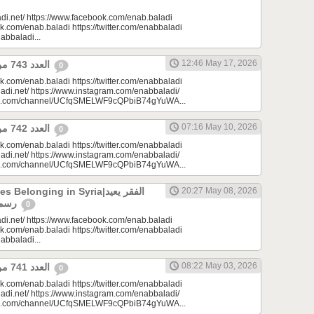
di.net/ https://www.facebook.com/enab.baladi
k.com/enab.baladi https://twitter.com/enabbaladi
nabbaladi...
12:46 May 17, 2026
العدد 743 من جريدة عنب بلدي
0
k.com/enab.baladi https://twitter.com/enabbaladi
adi.net/ https://www.instagram.com/enabbaladi/
be.com/channel/UCfqSMELWF9cQPbiB74gYuWA...
07:16 May 10, 2026
العدد 742 من جريدة عنب بلدي
0
k.com/enab.baladi https://twitter.com/enabbaladi
adi.net/ https://www.instagram.com/enabbaladi/
be.com/channel/UCfqSMELWF9cQPbiB74gYuWA...
longing in Syria|الفقر يعيد
20:27 May 08, 2026
رسم الانتماء في سوريا
0
di.net/ https://www.facebook.com/enab.baladi
k.com/enab.baladi https://twitter.com/enabbaladi
nabbaladi...
08:22 May 03, 2026
العدد 741 من جريدة عنب بلدي
0
k.com/enab.baladi https://twitter.com/enabbaladi
adi.net/ https://www.instagram.com/enabbaladi/
be.com/channel/UCfqSMELWF9cQPbiB74gYuWA...