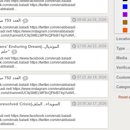
di.net/ https://www.facebook.com/enab.baladi
k.com/enab.baladi https://twitter.com/enabbaladi
nabbaladi...
09:40 Jul 26, 2026
العدد 753 من جريدة عنب بلدي
0
k.com/enab.baladi https://twitter.com/enabbaladi
adi.net/ https://www.instagram.com/enabbaladi/
be.com/channel/UCfqSMELWF9cQPbiB74gYuWA...
Locatio
 Enduring Dream|المونديال..
17:55 Jul 22, 2026
Type
حلم السوريين “المزمن”
0
Media
di.net/ https://www.facebook.com/enab.baladi
k.com/enab.baladi https://twitter.com/enabbaladi
nabbaladi...
Verifica
Custom
07:22 Jul 19, 2026
العدد 752 من جريدة عنب بلدي
0
k.com/enab.baladi https://twitter.com/enabbaladi
Categor
adi.net/ https://www.instagram.com/enabbaladi/
be.com/channel/UCfqSMELWF9cQPbiB74gYuWA...
Reset al
 Crisis|السويداء.. الملف
10:35 Jul 17, 2026
di.net/ https://www.facebook.com/enab.baladi
k.com/enab.baladi https://twitter.com/enabbaladi
nabbaladi...