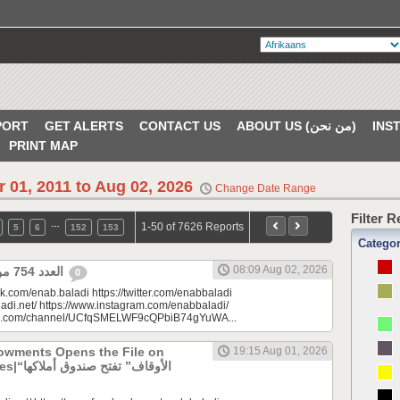
PORT
GET ALERTS
CONTACT US
ABOUT US (من نحن)
PRINT MAP
r 01, 2011 to Aug 02, 2026
Change Date Range
Filter 
…
1-50 of 7626 Reports
5
6
152
153
Catego
08:09 Aug 02, 2026
العدد 754 من جريدة عنب بلدي
0
k.com/enab.baladi https://twitter.com/enabbaladi
adi.net/ https://www.instagram.com/enabbaladi/
be.com/channel/UCfqSMELWF9cQPbiB74gYuWA...
dowments Opens the File on
19:15 Aug 01, 2026
الأوقاف” 