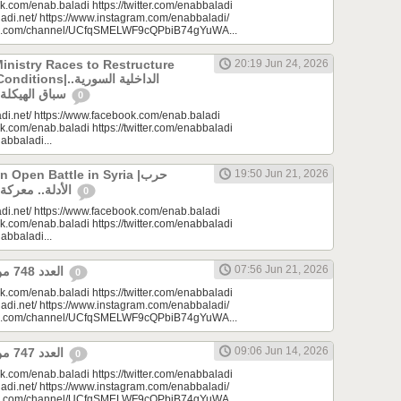
k.com/enab.baladi https://twitter.com/enabbaladi
adi.net/ https://www.instagram.com/enabbaladi/
be.com/channel/UCfqSMELWF9cQPbiB74gYuWA...
Ministry Races to Restructure
20:19 Jun 24, 2026
الداخلية السورية..
سباق الهيكلة في ظروف معقدة
0
di.net/ https://www.facebook.com/enab.baladi
k.com/enab.baladi https://twitter.com/enabbaladi
nabbaladi...
Open Battle in Syria |حرب
19:50 Jun 21, 2026
الأدلة.. معركة مفتوحة في سوريا
0
di.net/ https://www.facebook.com/enab.baladi
k.com/enab.baladi https://twitter.com/enabbaladi
nabbaladi...
07:56 Jun 21, 2026
العدد 748 من جريدة عنب بلدي
0
k.com/enab.baladi https://twitter.com/enabbaladi
adi.net/ https://www.instagram.com/enabbaladi/
be.com/channel/UCfqSMELWF9cQPbiB74gYuWA...
09:06 Jun 14, 2026
العدد 747 من جريدة عنب بلدي
0
k.com/enab.baladi https://twitter.com/enabbaladi
adi.net/ https://www.instagram.com/enabbaladi/
be.com/channel/UCfqSMELWF9cQPbiB74gYuWA...