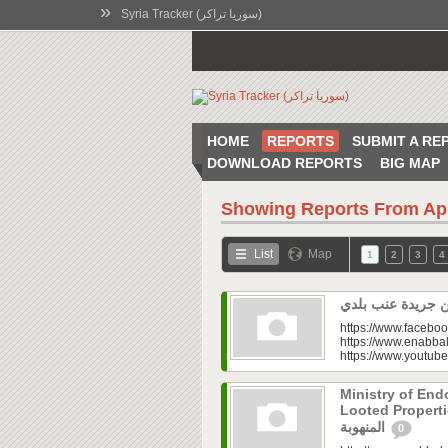
»
Syria Tracker (سوريا تراكر)
HOME
REPORTS
SUBMIT A RE
DOWNLOAD REPORTS
BIG MAP
Showing Reports From
Ap
List
Map
1
2
3
4
https://www.faceboo
https://www.enabbal
https://www.youtu
Ministry of En
Looted Properties|“تفتح صندوق أملاكها
المنهوبة
0