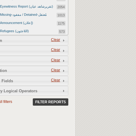
Eyewitness Report (تقريرشاهد عيان)
2054
Missing-مفقود / Detained-مُعتقل
1013
Announcement (إعلان)
1175
Refugees (اللاجئون)
573
Article (مقالة)
Clear
1672
n
Food Tampering (عّبّث بالغذاء)
2
Clear
Revenge Killings (القتل بدافع الانتقام)
11
Clear
Twitter Report (تقرير تويتر)
2650
Clear
tion
Water Tampering (عّبّث بالمياه)
2
Clear
Rape (اغتصاب)
 Fields
13
Relief Aid (مساعدات الإغاثة)
210
y Logical Operators
l filters
FILTER REPORTS