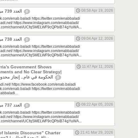
08:58 Apr 19, 2026
العدد 739 من جريدة عنب بلدي
0
k.com/enab.baladi https://twitter.com/enabbaladi
adi.net/ https://www.instagram.com/enabbaladi/
be.com/channel/UCfqSMELWF9cQPbiB74gYuWA...
09:04 Apr 12, 2026
العدد 738 من جريدة عنب بلدي
0
k.com/enab.baladi https://twitter.com/enabbaladi
adi.net/ https://www.instagram.com/enabbaladi/
be.com/channel/UCfqSMELWF9cQPbiB74gYuWA...
yria’s Government Shows
11:47 Apr 11, 2026
ments and No Clear Strategy|
الحكومة في عام.. إنجاز محدود واستراتيجية غائبة
0
di.net/ https://www.facebook.com/enab.baladi
k.com/enab.baladi https://twitter.com/enabbaladi
nabbaladi...
08:22 Apr 05, 2026
العدد 737 من جريدة عنب بلدي
0
k.com/enab.baladi https://twitter.com/enabbaladi
adi.net/ https://www.instagram.com/enabbaladi/
be.com/channel/UCfqSMELWF9cQPbiB74gYuWA...
of Islamic Discourse” Charter
21:41 Mar 29, 2026
ميثاق “وحدة