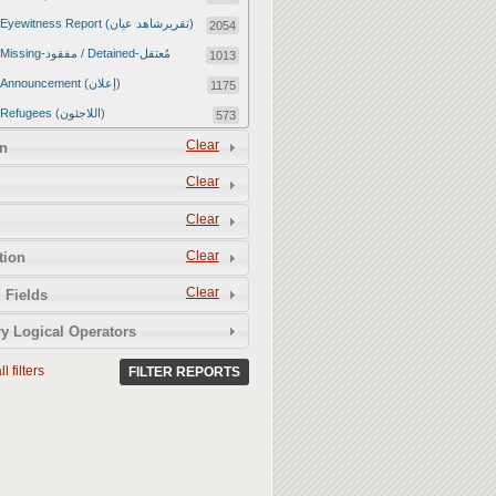
Eyewitness Report (تقريرشاهد عيان)
2054
Missing-مفقود / Detained-مُعتقل
1013
Announcement (إعلان)
1175
Refugees (اللاجئون)
573
Article (مقالة)
Clear
1672
n
Food Tampering (عّبّث بالغذاء)
2
Clear
Revenge Killings (القتل بدافع الانتقام)
11
Clear
Twitter Report (تقرير تويتر)
2650
Clear
tion
Water Tampering (عّبّث بالمياه)
2
Clear
Rape (اغتصاب)
 Fields
13
Relief Aid (مساعدات الإغاثة)
210
y Logical Operators
l filters
FILTER REPORTS