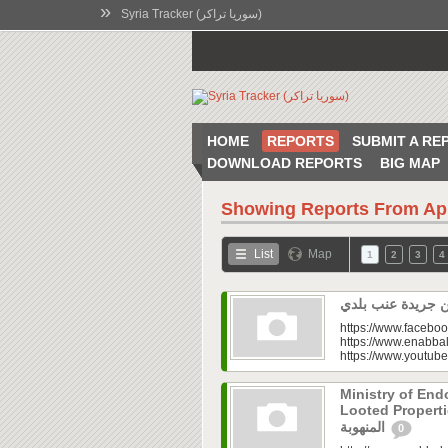
»
Syria Tracker (سوريا تراكر)
HOME
REPORTS
SUBMIT A RE
DOWNLOAD REPORTS
BIG MAP
Showing Reports From
Ap
List
Map
1
2
3
4
https://www.faceboo
https://www.enabbal
https://www.youtu
Ministry of En
Looted Properties|“تفتح صندوق أملاكها
المنهوبة
0