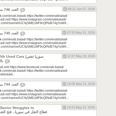
09:21 Jun 07, 2026
العدد 746 من جريدة عنب بلدي
0
k.com/enab.baladi https://twitter.com/enabbaladi
adi.net/ https://www.instagram.com/enabbaladi/
be.com/channel/UCfqSMELWF9cQPbiB74gYuWA...
07:55 May 31, 2026
العدد 745 من جريدة عنب بلدي
0
k.com/enab.baladi https://twitter.com/enabbaladi
adi.net/ https://www.instagram.com/enabbaladi/
be.com/channel/UCfqSMELWF9cQPbiB74gYuWA...
sed Cars |سوريا تغص
11:57 May 28, 2026
بالسيارات المستعملة
0
di.net/ https://www.facebook.com/enab.baladi
k.com/enab.baladi https://twitter.com/enabbaladi
nabbaladi...
10:08 May 24, 2026
العدد 744 من جريدة عنب بلدي
0
k.com/enab.baladi https://twitter.com/enabbaladi
adi.net/ https://www.instagram.com/enabbaladi/
be.com/channel/UCfqSMELWF9cQPbiB74gYuWA...
 Sector Struggles to
14:53 May 22, 2026