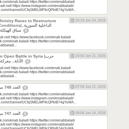
k.com/enab.baladi https://twitter.com/enabbaladi
adi.net/ https://www.instagram.com/enabbaladi/
be.com/channel/UCfqSMELWF9cQPbiB74gYuWA...
Ministry Races to Restructure
20:19 Jun 24, 2026
الداخلية السورية..
سباق الهيكلة في ظروف معقدة
0
di.net/ https://www.facebook.com/enab.baladi
k.com/enab.baladi https://twitter.com/enabbaladi
nabbaladi...
Open Battle in Syria |حرب
19:50 Jun 21, 2026
الأدلة.. معركة مفتوحة في سوريا
0
di.net/ https://www.facebook.com/enab.baladi
k.com/enab.baladi https://twitter.com/enabbaladi
nabbaladi...
07:56 Jun 21, 2026
العدد 748 من جريدة عنب بلدي
0
k.com/enab.baladi https://twitter.com/enabbaladi
adi.net/ https://www.instagram.com/enabbaladi/
be.com/channel/UCfqSMELWF9cQPbiB74gYuWA...
09:06 Jun 14, 2026
العدد 747 من جريدة عنب بلدي
0
k.com/enab.baladi https://twitter.com/enabbaladi
adi.net/ https://www.instagram.com/enabbaladi/
be.com/channel/UCfqSMELWF9cQPbiB74gYuWA...