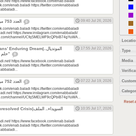
di.net/ https://www.facebook.com/enab.baladi
k.com/enab.baladi https://twitter.com/enabbaladi
nabbaladi...
09:40 Jul 26, 2026
العدد 753 من جريدة عنب بلدي
0
k.com/enab.baladi https://twitter.com/enabbaladi
adi.net/ https://www.instagram.com/enabbaladi/
be.com/channel/UCfqSMELWF9cQPbiB74gYuWA...
Locatio
 Enduring Dream|المونديال..
17:55 Jul 22, 2026
Type
حلم السوريين “المزمن”
0
Media
di.net/ https://www.facebook.com/enab.baladi
k.com/enab.baladi https://twitter.com/enabbaladi
nabbaladi...
Verifica
Custom
07:22 Jul 19, 2026
العدد 752 من جريدة عنب بلدي
0
k.com/enab.baladi https://twitter.com/enabbaladi
Categor
adi.net/ https://www.instagram.com/enabbaladi/
be.com/channel/UCfqSMELWF9cQPbiB74gYuWA...
Reset al
 Crisis|السويداء.. الملف
10:35 Jul 17, 2026
di.net/ https://www.facebook.com/enab.baladi
k.com/enab.baladi https://twitter.com/enabbaladi
nabbaladi...