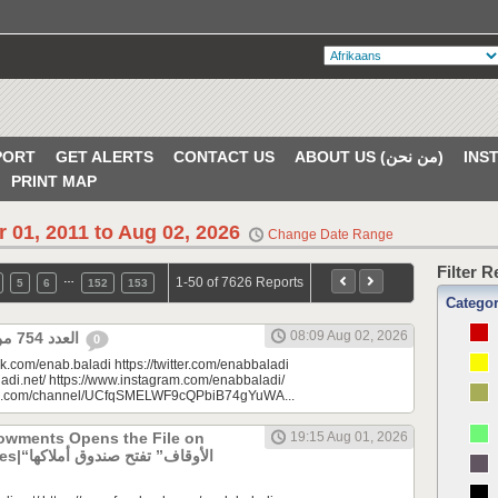
PORT
GET ALERTS
CONTACT US
ABOUT US (من نحن)
PRINT MAP
r 01, 2011 to Aug 02, 2026
Change Date Range
Filter 
…
1-50 of 7626 Reports
5
6
152
153
Catego
08:09 Aug 02, 2026
العدد 754 من جريدة عنب بلدي
0
k.com/enab.baladi https://twitter.com/enabbaladi
adi.net/ https://www.instagram.com/enabbaladi/
be.com/channel/UCfqSMELWF9cQPbiB74gYuWA...
dowments Opens the File on
19:15 Aug 01, 2026
الأوقاف” 