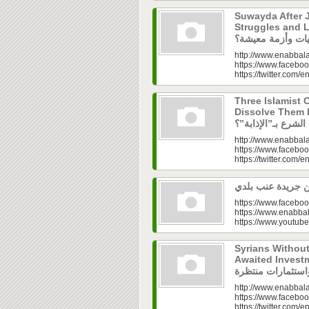
Suwayda After J
Struggles and Livelih
http://www.enabbala
https://www.faceboo
https://twitter.com/e
Three Islamist C
Dissolve Them Into th
http://www.enabbala
https://www.faceboo
https://twitter.com/e
https://www.faceboo
https://www.enabbal
https://www.youtu
Syrians Withou
Awaited Investments| ازل.. سوق
http://www.enabbala
https://www.faceboo
https://twitter.com/e