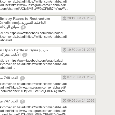
k.com/enab.baladi https://twitter.com/enabbaladi
adi.net/ https://www.instagram.com/enabbaladi/
be.com/channel/UCfqSMELWF9cQPbiB74gYuWA...
Ministry Races to Restructure
20:19 Jun 24, 2026
الداخلية السورية..
سباق الهيكلة في ظروف معقدة
0
di.net/ https://www.facebook.com/enab.baladi
k.com/enab.baladi https://twitter.com/enabbaladi
nabbaladi...
Open Battle in Syria |حرب
19:50 Jun 21, 2026
الأدلة.. معركة مفتوحة في سوريا
0
di.net/ https://www.facebook.com/enab.baladi
k.com/enab.baladi https://twitter.com/enabbaladi
nabbaladi...
07:56 Jun 21, 2026
العدد 748 من جريدة عنب بلدي
0
k.com/enab.baladi https://twitter.com/enabbaladi
adi.net/ https://www.instagram.com/enabbaladi/
be.com/channel/UCfqSMELWF9cQPbiB74gYuWA...
09:06 Jun 14, 2026
العدد 747 من جريدة عنب بلدي
0
k.com/enab.baladi https://twitter.com/enabbaladi
adi.net/ https://www.instagram.com/enabbaladi/
be.com/channel/UCfqSMELWF9cQPbiB74gYuWA...