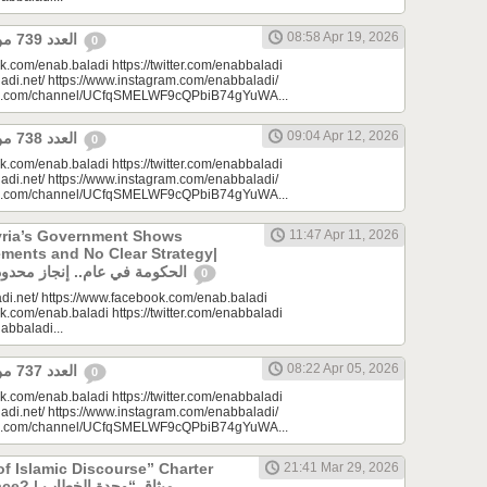
08:58 Apr 19, 2026
العدد 739 من جريدة عنب بلدي
0
k.com/enab.baladi https://twitter.com/enabbaladi
adi.net/ https://www.instagram.com/enabbaladi/
be.com/channel/UCfqSMELWF9cQPbiB74gYuWA...
09:04 Apr 12, 2026
العدد 738 من جريدة عنب بلدي
0
k.com/enab.baladi https://twitter.com/enabbaladi
adi.net/ https://www.instagram.com/enabbaladi/
be.com/channel/UCfqSMELWF9cQPbiB74gYuWA...
yria’s Government Shows
11:47 Apr 11, 2026
ments and No Clear Strategy|
الحكومة في عام.. إنجاز محدود واستراتيجية غائبة
0
di.net/ https://www.facebook.com/enab.baladi
k.com/enab.baladi https://twitter.com/enabbaladi
nabbaladi...
08:22 Apr 05, 2026
العدد 737 من جريدة عنب بلدي
0
k.com/enab.baladi https://twitter.com/enabbaladi
adi.net/ https://www.instagram.com/enabbaladi/
be.com/channel/UCfqSMELWF9cQPbiB74gYuWA...
of Islamic Discourse” Charter
21:41 Mar 29, 2026
ميثاق “وحدة