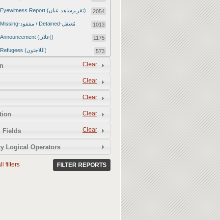
Eyewitness Report (تقريرشاهد عيان)
2054
Missing-مفقود / Detained-مُعتقل
1013
Announcement (إعلان)
1175
Refugees (اللاجئون)
573
Article (مقالة)
Clear
1672
n
Food Tampering (عّبّث بالغذاء)
2
Clear
Revenge Killings (القتل بدافع الانتقام)
11
Clear
Twitter Report (تقرير تويتر)
2650
Clear
tion
Water Tampering (عّبّث بالمياه)
2
Clear
Rape (اغتصاب)
 Fields
13
Relief Aid (مساعدات الإغاثة)
210
y Logical Operators
l filters
FILTER REPORTS