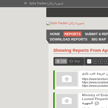
»
Syria Tracker (سوريا تراكر)
HOME
REPORTS
SUBMIT A RE
DOWNLOAD REPORTS
BIG MAP
Showing Reports From
Ap
List
Map
1
2
3
4
https://www.faceboo
https://www.enabbal
https://www.youtu
Ministry of En
Looted Properties|“تفتح صندوق أملاكها
المنهوبة
0