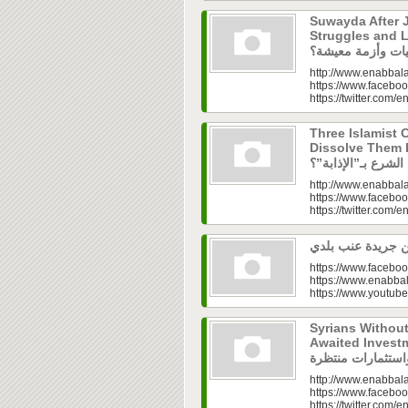
Suwayda After J
Struggles and Livelih
http://www.enabbala
https://www.faceboo
https://twitter.com/e
Three Islamist C
Dissolve Them Into th
http://www.enabbala
https://www.faceboo
https://twitter.com/e
https://www.faceboo
https://www.enabbal
https://www.youtu
Syrians Withou
Awaited Investments| ازل.. سوق
http://www.enabbala
https://www.faceboo
https://twitter.com/e