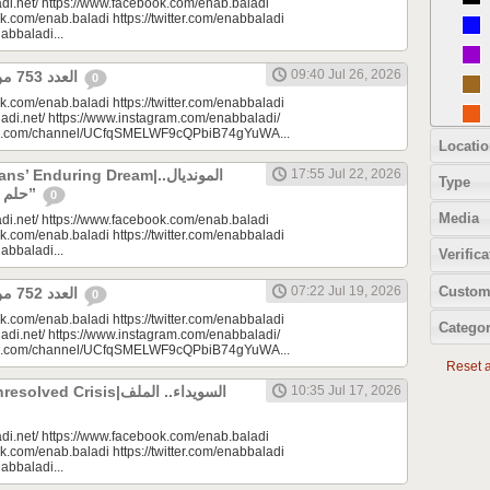
di.net/ https://www.facebook.com/enab.baladi
k.com/enab.baladi https://twitter.com/enabbaladi
nabbaladi...
09:40 Jul 26, 2026
العدد 753 من جريدة عنب بلدي
0
k.com/enab.baladi https://twitter.com/enabbaladi
adi.net/ https://www.instagram.com/enabbaladi/
be.com/channel/UCfqSMELWF9cQPbiB74gYuWA...
Locatio
 Enduring Dream|المونديال..
17:55 Jul 22, 2026
Type
حلم السوريين “المزمن”
0
Media
di.net/ https://www.facebook.com/enab.baladi
k.com/enab.baladi https://twitter.com/enabbaladi
nabbaladi...
Verifica
Custom
07:22 Jul 19, 2026
العدد 752 من جريدة عنب بلدي
0
k.com/enab.baladi https://twitter.com/enabbaladi
Categor
adi.net/ https://www.instagram.com/enabbaladi/
be.com/channel/UCfqSMELWF9cQPbiB74gYuWA...
Reset al
 Crisis|السويداء.. الملف
10:35 Jul 17, 2026
di.net/ https://www.facebook.com/enab.baladi
k.com/enab.baladi https://twitter.com/enabbaladi
nabbaladi...