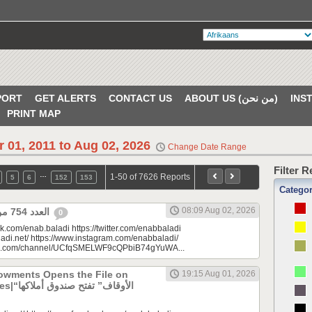
PORT
GET ALERTS
CONTACT US
ABOUT US (من نحن)
PRINT MAP
r 01, 2011 to Aug 02, 2026
Change Date Range
Filter 
…
1-50 of 7626 Reports
5
6
152
153
Catego
08:09 Aug 02, 2026
العدد 754 من جريدة عنب بلدي
0
k.com/enab.baladi https://twitter.com/enabbaladi
adi.net/ https://www.instagram.com/enabbaladi/
be.com/channel/UCfqSMELWF9cQPbiB74gYuWA...
dowments Opens the File on
19:15 Aug 01, 2026
الأوقاف” 