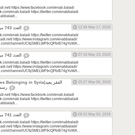
di.net/ https://www.facebook.com/enab.baladi
k.com/enab.baladi https://twitter.com/enabbaladi
nabbaladi...
12:46 May 17, 2026
العدد 743 من جريدة عنب بلدي
0
k.com/enab.baladi https://twitter.com/enabbaladi
adi.net/ https://www.instagram.com/enabbaladi/
be.com/channel/UCfqSMELWF9cQPbiB74gYuWA...
07:16 May 10, 2026
العدد 742 من جريدة عنب بلدي
0
k.com/enab.baladi https://twitter.com/enabbaladi
adi.net/ https://www.instagram.com/enabbaladi/
be.com/channel/UCfqSMELWF9cQPbiB74gYuWA...
longing in Syria|الفقر يعيد
20:27 May 08, 2026
رسم الانتماء في سوريا
0
di.net/ https://www.facebook.com/enab.baladi
k.com/enab.baladi https://twitter.com/enabbaladi
nabbaladi...
08:22 May 03, 2026
العدد 741 من جريدة عنب بلدي
0
k.com/enab.baladi https://twitter.com/enabbaladi
adi.net/ https://www.instagram.com/enabbaladi/
be.com/channel/UCfqSMELWF9cQPbiB74gYuWA...