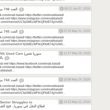
09:21 Jun 07, 2026
العدد 746 من جريدة عنب بلدي
0
k.com/enab.baladi https://twitter.com/enabbaladi
adi.net/ https://www.instagram.com/enabbaladi/
be.com/channel/UCfqSMELWF9cQPbiB74gYuWA...
07:55 May 31, 2026
العدد 745 من جريدة عنب بلدي
0
k.com/enab.baladi https://twitter.com/enabbaladi
adi.net/ https://www.instagram.com/enabbaladi/
be.com/channel/UCfqSMELWF9cQPbiB74gYuWA...
sed Cars |سوريا تغص
11:57 May 28, 2026
بالسيارات المستعملة
0
di.net/ https://www.facebook.com/enab.baladi
k.com/enab.baladi https://twitter.com/enabbaladi
nabbaladi...
10:08 May 24, 2026
العدد 744 من جريدة عنب بلدي
0
k.com/enab.baladi https://twitter.com/enabbaladi
adi.net/ https://www.instagram.com/enabbaladi/
be.com/channel/UCfqSMELWF9cQPbiB74gYuWA...
 Sector Struggles to
14:53 May 22, 2026