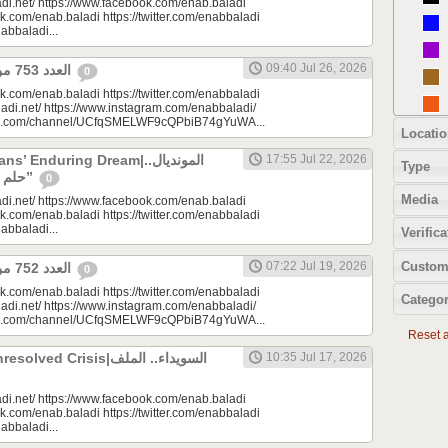
di.net/ https://www.facebook.com/enab.baladi
k.com/enab.baladi https://twitter.com/enabbaladi
nabbaladi...
09:40 Jul 26, 2026
العدد 753 من جريدة عنب بلدي
0
k.com/enab.baladi https://twitter.com/enabbaladi
adi.net/ https://www.instagram.com/enabbaladi/
be.com/channel/UCfqSMELWF9cQPbiB74gYuWA...
Locatio
 Enduring Dream|المونديال..
17:55 Jul 22, 2026
Type
حلم السوريين “المزمن”
0
Media
di.net/ https://www.facebook.com/enab.baladi
k.com/enab.baladi https://twitter.com/enabbaladi
nabbaladi...
Verifica
Custom
07:22 Jul 19, 2026
العدد 752 من جريدة عنب بلدي
0
k.com/enab.baladi https://twitter.com/enabbaladi
Categor
adi.net/ https://www.instagram.com/enabbaladi/
be.com/channel/UCfqSMELWF9cQPbiB74gYuWA...
Reset al
 Crisis|السويداء.. الملف
10:35 Jul 17, 2026
di.net/ https://www.facebook.com/enab.baladi
k.com/enab.baladi https://twitter.com/enabbaladi
nabbaladi...