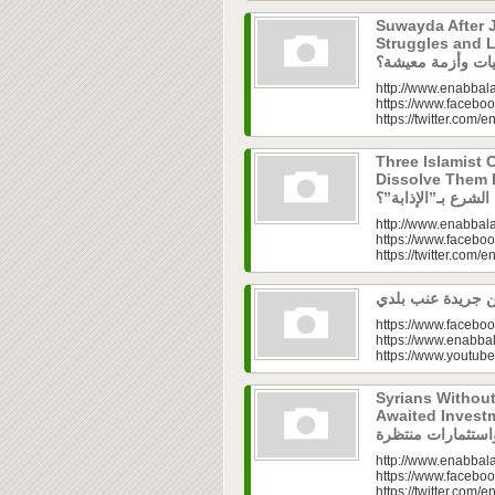
Suwayda After J
Struggles and Livelih
http://www.enabbala
https://www.faceboo
https://twitter.com/e
Three Islamist C
Dissolve Them Into th
http://www.enabbala
https://www.faceboo
https://twitter.com/e
https://www.faceboo
https://www.enabbal
https://www.youtu
Syrians Withou
Awaited Investments| ازل.. سوق
http://www.enabbala
https://www.faceboo
https://twitter.com/e