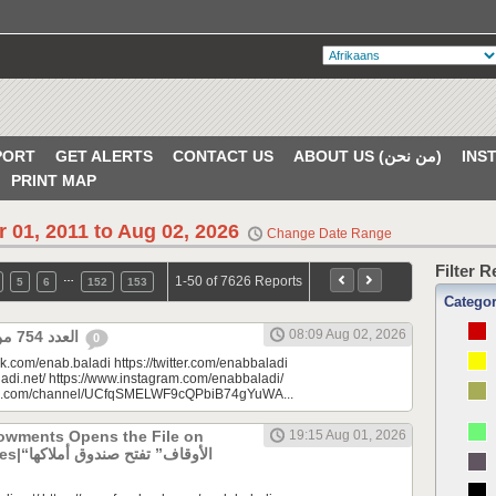
PORT
GET ALERTS
CONTACT US
ABOUT US (من نحن)
PRINT MAP
r 01, 2011 to Aug 02, 2026
Change Date Range
Filter 
…
1-50 of 7626 Reports
5
6
152
153
Catego
08:09 Aug 02, 2026
العدد 754 من جريدة عنب بلدي
0
k.com/enab.baladi https://twitter.com/enabbaladi
adi.net/ https://www.instagram.com/enabbaladi/
be.com/channel/UCfqSMELWF9cQPbiB74gYuWA...
dowments Opens the File on
19:15 Aug 01, 2026
الأوقاف” 