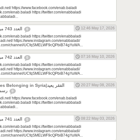
di.net/ https://www.facebook.com/enab.baladi
k.com/enab.baladi https://twitter.com/enabbaladi
nabbaladi...
12:46 May 17, 2026
العدد 743 من جريدة عنب بلدي
0
k.com/enab.baladi https://twitter.com/enabbaladi
adi.net/ https://www.instagram.com/enabbaladi/
be.com/channel/UCfqSMELWF9cQPbiB74gYuWA...
07:16 May 10, 2026
العدد 742 من جريدة عنب بلدي
0
k.com/enab.baladi https://twitter.com/enabbaladi
adi.net/ https://www.instagram.com/enabbaladi/
be.com/channel/UCfqSMELWF9cQPbiB74gYuWA...
longing in Syria|الفقر يعيد
20:27 May 08, 2026
رسم الانتماء في سوريا
0
di.net/ https://www.facebook.com/enab.baladi
k.com/enab.baladi https://twitter.com/enabbaladi
nabbaladi...
08:22 May 03, 2026
العدد 741 من جريدة عنب بلدي
0
k.com/enab.baladi https://twitter.com/enabbaladi
adi.net/ https://www.instagram.com/enabbaladi/
be.com/channel/UCfqSMELWF9cQPbiB74gYuWA...