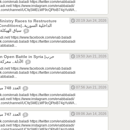
k.com/enab.baladi https://twitter.com/enabbaladi
adi.net/ https://www.instagram.com/enabbaladi/
be.com/channel/UCfqSMELWF9cQPbiB74gYuWA...
Ministry Races to Restructure
20:19 Jun 24, 2026
الداخلية السورية..
سباق الهيكلة في ظروف معقدة
0
di.net/ https://www.facebook.com/enab.baladi
k.com/enab.baladi https://twitter.com/enabbaladi
nabbaladi...
Open Battle in Syria |حرب
19:50 Jun 21, 2026
الأدلة.. معركة مفتوحة في سوريا
0
di.net/ https://www.facebook.com/enab.baladi
k.com/enab.baladi https://twitter.com/enabbaladi
nabbaladi...
07:56 Jun 21, 2026
العدد 748 من جريدة عنب بلدي
0
k.com/enab.baladi https://twitter.com/enabbaladi
adi.net/ https://www.instagram.com/enabbaladi/
be.com/channel/UCfqSMELWF9cQPbiB74gYuWA...
09:06 Jun 14, 2026
العدد 747 من جريدة عنب بلدي
0
k.com/enab.baladi https://twitter.com/enabbaladi
adi.net/ https://www.instagram.com/enabbaladi/
be.com/channel/UCfqSMELWF9cQPbiB74gYuWA...