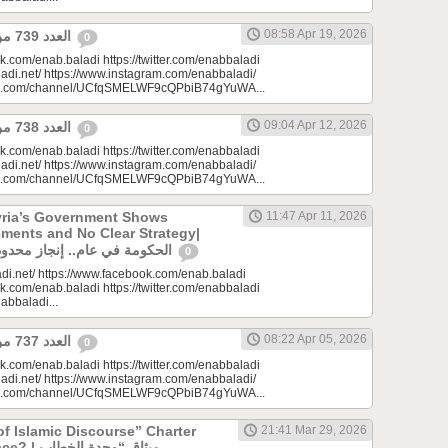
08:58 Apr 19, 2026
العدد 739 من جريدة عنب بلدي
0
k.com/enab.baladi https://twitter.com/enabbaladi
adi.net/ https://www.instagram.com/enabbaladi/
be.com/channel/UCfqSMELWF9cQPbiB74gYuWA...
09:04 Apr 12, 2026
العدد 738 من جريدة عنب بلدي
0
k.com/enab.baladi https://twitter.com/enabbaladi
adi.net/ https://www.instagram.com/enabbaladi/
be.com/channel/UCfqSMELWF9cQPbiB74gYuWA...
yria’s Government Shows
11:47 Apr 11, 2026
ments and No Clear Strategy|
الحكومة في عام.. إنجاز محدود واستراتيجية غائبة
0
di.net/ https://www.facebook.com/enab.baladi
k.com/enab.baladi https://twitter.com/enabbaladi
nabbaladi...
08:22 Apr 05, 2026
العدد 737 من جريدة عنب بلدي
0
k.com/enab.baladi https://twitter.com/enabbaladi
adi.net/ https://www.instagram.com/enabbaladi/
be.com/channel/UCfqSMELWF9cQPbiB74gYuWA...
of Islamic Discourse” Charter
21:41 Mar 29, 2026
ميثاق “وحدة