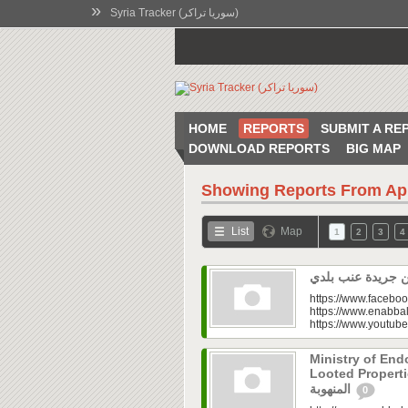
»
Syria Tracker (سوريا تراكر)
HOME
REPORTS
SUBMIT A RE
DOWNLOAD REPORTS
BIG MAP
Showing Reports From
Ap
List
Map
1
2
3
4
https://www.faceboo
https://www.enabbal
https://www.youtu
Ministry of En
Looted Properties|“تفتح صندوق أملاكها
المنهوبة
0