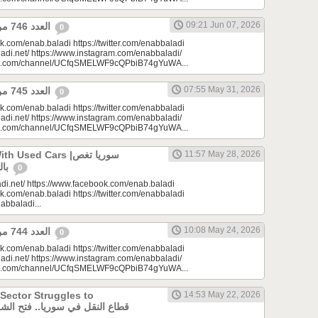
09:21 Jun 07, 2026
العدد 746 من جريدة عنب بلدي
0
k.com/enab.baladi https://twitter.com/enabbaladi
adi.net/ https://www.instagram.com/enabbaladi/
be.com/channel/UCfqSMELWF9cQPbiB74gYuWA...
07:55 May 31, 2026
العدد 745 من جريدة عنب بلدي
0
k.com/enab.baladi https://twitter.com/enabbaladi
adi.net/ https://www.instagram.com/enabbaladi/
be.com/channel/UCfqSMELWF9cQPbiB74gYuWA...
sed Cars |سوريا تغص
11:57 May 28, 2026
بالسيارات المستعملة
0
di.net/ https://www.facebook.com/enab.baladi
k.com/enab.baladi https://twitter.com/enabbaladi
nabbaladi...
10:08 May 24, 2026
العدد 744 من جريدة عنب بلدي
0
k.com/enab.baladi https://twitter.com/enabbaladi
adi.net/ https://www.instagram.com/enabbaladi/
be.com/channel/UCfqSMELWF9cQPbiB74gYuWA...
 Sector Struggles to
14:53 May 22, 2026