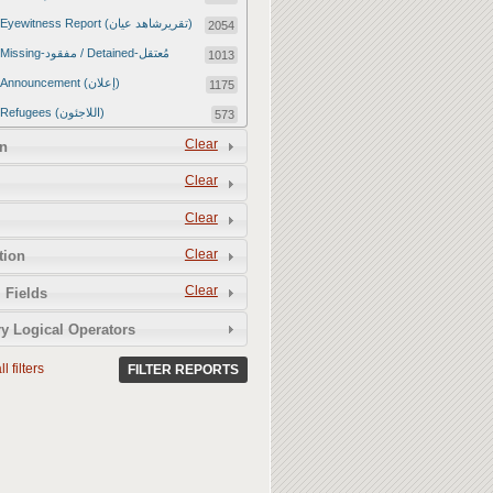
Eyewitness Report (تقريرشاهد عيان)
2054
Missing-مفقود / Detained-مُعتقل
1013
Announcement (إعلان)
1175
Refugees (اللاجئون)
573
Article (مقالة)
Clear
1672
n
Food Tampering (عّبّث بالغذاء)
2
Clear
Revenge Killings (القتل بدافع الانتقام)
11
Clear
Twitter Report (تقرير تويتر)
2650
Clear
tion
Water Tampering (عّبّث بالمياه)
2
Clear
Rape (اغتصاب)
 Fields
13
Relief Aid (مساعدات الإغاثة)
210
y Logical Operators
l filters
FILTER REPORTS